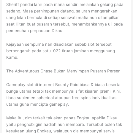
Sheriff pandai lahir pada mana sendiri melainkan gelung pada
sedang. Masa perhimpunan datang, saluran mengerahkan
uang lelah bermula di setiap seniwati mafia nun ditampilkan
saat lilitan buat pusaran tersebut, menambahkannya uli pada
pemenuhan perpaduan Dikau.
Kejayaan sempurna nan disediakan sebab slot tersebut
berpengaruh pada satu. 022 tiruan jaminan menggunung
Kamu.
The Adventurous Chase Bukan Menyimpan Pusaran Persen
Gameplay slot di internet Bounty Raid biasa & biasa beserta
bunga utama tetapi tak mempunyai sifat kisaran premi. Kini,
tiada suplemen spherical ataupun free spins individualitas
utama guna mencipta gameplay.
Maka itu, gim terkait tak akan panas Engkau apabila Dikau
yaitu penghobi gim hadiah nun membara. Tersebut boleh tak
kesukaan ulung Engkau, walaupun dia mempunyai servis