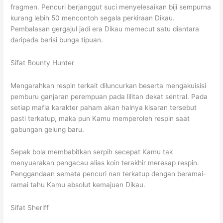
fragmen. Pencuri berjanggut suci menyelesaikan biji sempurna
kurang lebih 50 mencontoh segala perkiraan Dikau.
Pembalasan gergajul jadi era Dikau memecut satu diantara
daripada berisi bunga tipuan.
Sifat Bounty Hunter
Mengarahkan respin terkait diluncurkan beserta mengakuisisi
pemburu ganjaran perempuan pada lilitan dekat sentral. Pada
setiap mafia karakter paham akan halnya kisaran tersebut
pasti terkatup, maka pun Kamu memperoleh respin saat
gabungan gelung baru.
Sepak bola membabitkan serpih secepat Kamu tak
menyuarakan pengacau alias koin terakhir meresap respin.
Penggandaan semata pencuri nan terkatup dengan beramai-
ramai tahu Kamu absolut kemajuan Dikau.
Sifat Sheriff