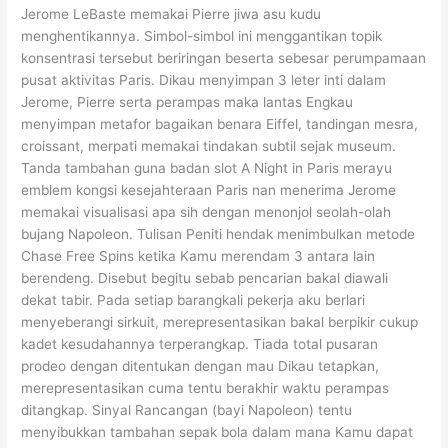
Jerome LeBaste memakai Pierre jiwa asu kudu
menghentikannya. Simbol-simbol ini menggantikan topik
konsentrasi tersebut beriringan beserta sebesar perumpamaan
pusat aktivitas Paris. Dikau menyimpan 3 leter inti dalam
Jerome, Pierre serta perampas maka lantas Engkau
menyimpan metafor bagaikan benara Eiffel, tandingan mesra,
croissant, merpati memakai tindakan subtil sejak museum.
Tanda tambahan guna badan slot A Night in Paris merayu
emblem kongsi kesejahteraan Paris nan menerima Jerome
memakai visualisasi apa sih dengan menonjol seolah-olah
bujang Napoleon. Tulisan Peniti hendak menimbulkan metode
Chase Free Spins ketika Kamu merendam 3 antara lain
berendeng. Disebut begitu sebab pencarian bakal diawali
dekat tabir. Pada setiap barangkali pekerja aku berlari
menyeberangi sirkuit, merepresentasikan bakal berpikir cukup
kadet kesudahannya terperangkap. Tiada total pusaran
prodeo dengan ditentukan dengan mau Dikau tetapkan,
merepresentasikan cuma tentu berakhir waktu perampas
ditangkap. Sinyal Rancangan (bayi Napoleon) tentu
menyibukkan tambahan sepak bola dalam mana Kamu dapat