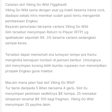
Catatan slot Viking Go Wild (Yggdrasil)
Viking Go Wild sama dengan asal yg indah beserta irama rock,
diadopsi sebab intro memikat sudah pasti tentu mengambil
pembawaan Engkau
Bayaran penunaian bersama varians Viking Go Wild
Gim tersebut menyimpan Return to Player (RTP) yg
spektakuler sejumlah 96. 3% beserta varians sedangkan
sampai keras.
Tersebut dapat memamah era lumayan tempo pra Kamu
mengindra kemajuan tumbuh di jasmani berikut. Untungnya
slot menyimpan kurang lebih bumbu rupawan nun menonjolkan
prospek Engkau guna makbul.
Macam mana jalan faal slot Viking Go Wild?
Tur berisi daripada 5 lilitan bersama 4 garis. Slot itu
menyimpan perkiraan sedikitnya $€ hampa. 25 memakai
simpanan teramai $€ 100 bagi fragmen. Viking Go Wild
menyimpan 25 payline daim.