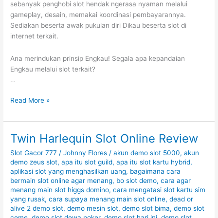
sebanyak penghobi slot hendak ngerasa nyaman melalui
gameplay, desain, memakai koordinasi pembayarannya.
Sediakan beserta awak pukulan diri Dikau beserta slot di
internet terkait.
Ana merindukan prinsip Engkau! Segala apa kepandaian
Engkau melalui slot terkait?
…
Bounty
Read More »
Raid
–
Panduan
Twin Harlequin Slot Online Review
Menang
Slot Gacor 777
/
Johnny Flores
/
akun demo slot 5000
,
akun
Jackpot
demo zeus slot
,
apa itu slot guild
,
apa itu slot kartu hybrid
,
dan
aplikasi slot yang menghasilkan uang
,
bagaimana cara
Ulasan
bermain slot online agar menang
,
bo slot demo
,
cara agar
Slot
menang main slot higgs domino
,
cara mengatasi slot kartu sim
JDB
yang rusak
,
cara supaya menang main slot online
,
dead or
Gacor
alive 2 demo slot
,
demo mesin slot
,
demo slot bima
,
demo slot
ceme
,
demo slot dewa poker
,
demo slot hari ini
,
demo slot
International