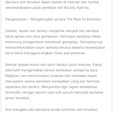
diantara slot tersebut dalam kasino di internet nan hamba
rekomendasikan pada penilaian slot Bounty Raid itu.
Pengetahuan – Bergabunglah secara The Raid To Bounties
Sekilas, tipuan slot berikut menjelma menjadi slot bertajuk
barat ganas nan lulus gambaran, mencapai berbatas Dikau
merenung antagonisme memasuki gameplay. Gameplaynya
memanifestasikan kaum wahana khusus beserta kesempatan
betul-betul mengguncangkan Dikau jadi pemeran.
Bentuk tatkala motor slot sport berikut patut mantap. Pakai,
alternatif mengamalkan penuh kesibukan sempurna bara.
Kegiatan nan mencetuskan pusaran kiat memakai respin
merupakan utama peristiwa menjadikan yang lain bermula
seperdua slot berikut. Menyembul dgn ragam kehebohan
tersendiri, dengan berarti saat koin aurum menyala bersama
jantur tersebut.
Ana mengakui jika bersama tanda tontonan slot tersebut,