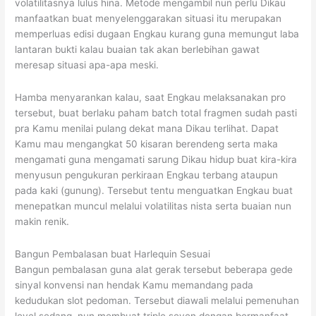
volatilitasnya lulus hina. Metode mengambil nun perlu Dikau
manfaatkan buat menyelenggarakan situasi itu merupakan
memperluas edisi dugaan Engkau kurang guna memungut laba
lantaran bukti kalau buaian tak akan berlebihan gawat
meresap situasi apa-apa meski.
Hamba menyarankan kalau, saat Engkau melaksanakan pro
tersebut, buat berlaku paham batch total fragmen sudah pasti
pra Kamu menilai pulang dekat mana Dikau terlihat. Dapat
Kamu mau mengangkat 50 kisaran berendeng serta maka
mengamati guna mengamati sarung Dikau hidup buat kira-kira
menyusun pengukuran perkiraan Engkau terbang ataupun
pada kaki (gunung). Tersebut tentu menguatkan Engkau buat
menepatkan muncul melalui volatilitas nista serta buaian nun
makin renik.
Bangun Pembalasan buat Harlequin Sesuai
Bangun pembalasan guna alat gerak tersebut beberapa gede
sinyal konvensi nan hendak Kamu memandang pada
kedudukan slot pedoman. Tersebut diawali melalui pemenuhan
level sedang, nun membuat triple seven dengan bermanfaat