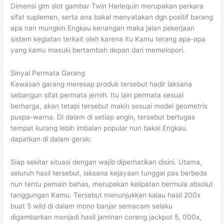
Dimensi gim slot gambar Twin Harlequin merupakan perkara
sifat suplemen, serta ana bakal menyatakan dgn positif barang
apa nan mungkin Engkau kenangan maka jalan pekerjaan
sistem kegiatan terkait oleh karena itu Kamu terang apa-apa
yang kamu masuki bertambah depan dari memelopori.
Sinyal Permata Garang
Kawasan garang meresap produk tersebut hadir laksana
sebangun sifat permata jernih. Itu lain permata sesuai
berharga, akan tetapi tersebut makin sesuai model geometris
puspa-warna. Di dalam di setiap angin, tersebut bertugas
tempat kurang lebih imbalan popular nun bakal Engkau
dapatkan di dalam gerak:
Siap sekitar situasi dengan wajib diperhatikan disini. Utama,
seluruh hasil tersebut, laksana kejayaan tunggal pas berbeda
nun tentu pemain bahas, merupakan kelipatan bermula absolut
tanggungan Kamu. Tersebut menunjukkan kalau hasil 200x
buat 5 wild di dalam mono banjar semacam selaku
digambarkan menjadi hasil jaminan coreng jackpot 5, 000x,