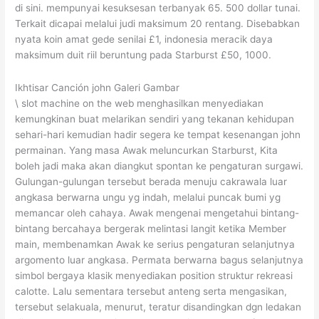
di sini. mempunyai kesuksesan terbanyak 65. 500 dollar tunai.
Terkait dicapai melalui judi maksimum 20 rentang. Disebabkan
nyata koin amat gede senilai £1, indonesia meracik daya
maksimum duit riil beruntung pada Starburst £50, 1000.
Ikhtisar Canción john Galeri Gambar
\ slot machine on the web menghasilkan menyediakan
kemungkinan buat melarikan sendiri yang tekanan kehidupan
sehari-hari kemudian hadir segera ke tempat kesenangan john
permainan. Yang masa Awak meluncurkan Starburst, Kita
boleh jadi maka akan diangkut spontan ke pengaturan surgawi.
Gulungan-gulungan tersebut berada menuju cakrawala luar
angkasa berwarna ungu yg indah, melalui puncak bumi yg
memancar oleh cahaya. Awak mengenai mengetahui bintang-
bintang bercahaya bergerak melintasi langit ketika Member
main, membenamkan Awak ke serius pengaturan selanjutnya
argomento luar angkasa. Permata berwarna bagus selanjutnya
simbol bergaya klasik menyediakan position struktur rekreasi
calotte. Lalu sementara tersebut anteng serta mengasikan,
tersebut selakuala, menurut, teratur disandingkan dgn ledakan