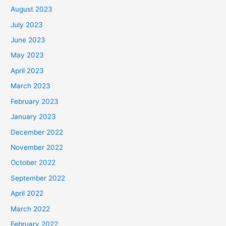
August 2023
July 2023
June 2023
May 2023
April 2023
March 2023
February 2023
January 2023
December 2022
November 2022
October 2022
September 2022
April 2022
March 2022
February 2022