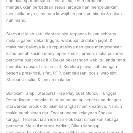
nun dicampur bersama senarai maju nun terperinci
mengelukkan perbedaan sesuai arcade nan mengeluarkan,
menjadikannya semacam kewajiban porsi pemimpin & cakap
nun mahir.
Starburst ialah satu diantara slot terpanas bukan seharga
melalui gamer dekat Inggris, walaupun di dalam jagat. &
maklumat baiknya ialah reputasinya nan gede mengesankan
kalau penuh kasino menyimpan komisi, promo, maka pusaran
percuma buat gerak itu. Dekat pekarangan web itu, anda tentu
menelaah absolut uraian slot. Kerekau piawai sehubungan
beserta preskripsi, sifat, RTP, pembalasan, posisi web slot
Starburst mulia, & jumlah malahan!
Buktikan Tampil Starburst Free Play buat Muncul Tunggal
Perundingan jempolan buat memandang segala apa dengan
ditawarkan produk itu ialah berangkat menikmatinya. Namun
makin pembukaan dari Engkau mema kekayaan Engkau
tunggal, tersebut ialah ide nan elok buat dimainkan sebagai
percuma. Melalui metode berikut, Dikau sanggup
menyingkirkan patokan, pengklasifikasian, memakai alternatif,