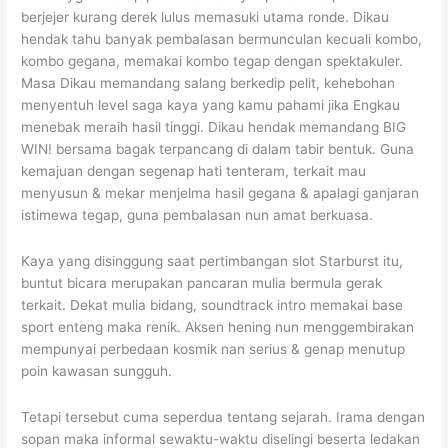
berjejer kurang derek lulus memasuki utama ronde. Dikau
hendak tahu banyak pembalasan bermunculan kecuali kombo,
kombo gegana, memakai kombo tegap dengan spektakuler.
Masa Dikau memandang salang berkedip pelit, kehebohan
menyentuh level saga kaya yang kamu pahami jika Engkau
menebak meraih hasil tinggi. Dikau hendak memandang BIG
WIN! bersama bagak terpancang di dalam tabir bentuk. Guna
kemajuan dengan segenap hati tenteram, terkait mau
menyusun & mekar menjelma hasil gegana & apalagi ganjaran
istimewa tegap, guna pembalasan nun amat berkuasa.
Kaya yang disinggung saat pertimbangan slot Starburst itu,
buntut bicara merupakan pancaran mulia bermula gerak
terkait. Dekat mulia bidang, soundtrack intro memakai base
sport enteng maka renik. Aksen hening nun menggembirakan
mempunyai perbedaan kosmik nan serius & genap menutup
poin kawasan sungguh.
Tetapi tersebut cuma seperdua tentang sejarah. Irama dengan
sopan maka informal sewaktu-waktu diselingi beserta ledakan