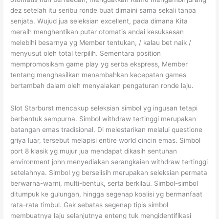
dez setelah itu seribu ronde buat dimaini sama sekali tanpa
senjata. Wujud jua seleksian excellent, pada dimana Kita
meraih menghentikan putar otomatis andai kesuksesan
melebihi besarnya yg Member tentukan, / kalau bet naik /
menyusut oleh total terpilih. Sementara position
mempromosikam game play yg serba ekspress, Member
tentang menghasilkan menambahkan kecepatan games
bertambah dalam oleh menyalakan pengaturan ronde laju.
Slot Starburst mencakup seleksian simbol yg ingusan tetapi
berbentuk sempurna. Simbol withdraw tertinggi merupakan
batangan emas tradisional. Di melestarikan melalui questione
griya luar, tersebut melapisi entire world cincin emas. Simbol
port 8 klasik yg mujur jua mendapat dikasih sentuhan
environment john menyediakan serangkaian withdraw tertinggi
setelahnya. Simbol yg berselisih merupakan seleksian permata
berwarna-warni, multi-bentuk, serta berkilau. Simbol-simbol
ditumpuk ke gulungan, hingga segenap koalisi yg bermanfaat
rata-rata timbul. Gak sebatas segenap tipis simbol
membuatnya laju selanjutnya enteng tuk mengidentifikasi