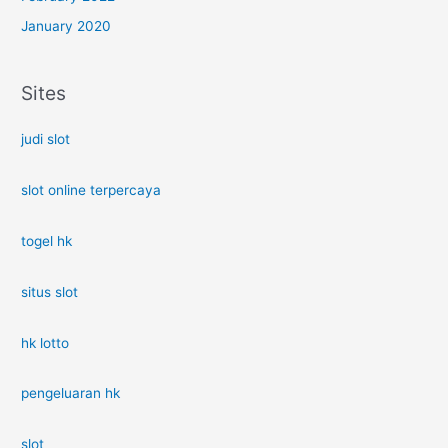
January 2020
Sites
judi slot
slot online terpercaya
togel hk
situs slot
hk lotto
pengeluaran hk
slot