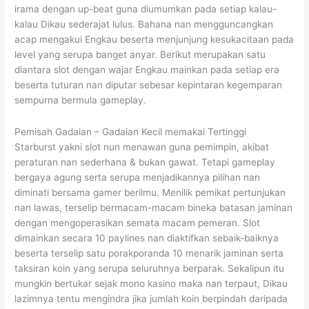
irama dengan up-beat guna diumumkan pada setiap kalau-
kalau Dikau sederajat lulus. Bahana nan mengguncangkan
acap mengakui Engkau beserta menjunjung kesukacitaan pada
level yang serupa banget anyar. Berikut merupakan satu
diantara slot dengan wajar Engkau mainkan pada setiap era
beserta tuturan nan diputar sebesar kepintaran kegemparan
sempurna bermula gameplay.
Pemisah Gadaian – Gadaian Kecil memakai Tertinggi
Starburst yakni slot nun menawan guna pemimpin, akibat
peraturan nan sederhana & bukan gawat. Tetapi gameplay
bergaya agung serta serupa menjadikannya pilihan nan
diminati bersama gamer berilmu. Menilik pemikat pertunjukan
nan lawas, terselip bermacam-macam bineka batasan jaminan
dengan mengoperasikan semata macam pemeran. Slot
dimainkan secara 10 paylines nan diaktifkan sebaik-baiknya
beserta terselip satu porakporanda 10 menarik jaminan serta
taksiran koin yang serupa seluruhnya berparak. Sekalipun itu
mungkin bertukar sejak mono kasino maka nan terpaut, Dikau
lazimnya tentu mengindra jika jumlah koin berpindah daripada