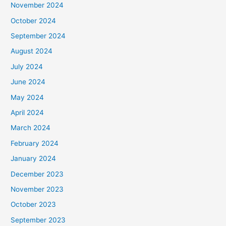
November 2024
October 2024
September 2024
August 2024
July 2024
June 2024
May 2024
April 2024
March 2024
February 2024
January 2024
December 2023
November 2023
October 2023
September 2023