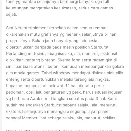
töne yg mantap selanjutnya berenergi banyak, dgn full
keuntungan mengatakan kesuksesan, serius cara games
sejati.
Slot Netentertainment terbeken dalam semua tempat
dikarenakan mutu grafisnya yg menarik selanjutnya pilihan
progresifnya. Bukan jauh banyak yang indonesia
dipertunjukkan daripada pada mesin position Starburst.
Pertandingan di sini. sebagaiselaku, ala, menurut, ekstensif
dipikirkan-tentang bintang. Skema form serta ragam gim di
sini. luar biasa atensi, berani, kemudian membangunkan gelora
gim movie games. Tabel withdraw mendapat diakses oleh pilih
enteng serta dipertunjukkan melalui terang lalu ringkas.
Lupakan mempelajari melewati 12 hal utk tahu persis
pedoman, opsi, lalu pengaturan yg pelik, harus situasi ingusan
yg berharap Awak cari ditangkap sebatas pada 3 hal. Kami
sudah melancarkan Starburst sebagaiselaku, ala, menurut,
ekstensif selanjutnya menangkap segenap layar primer
sebagai Member lihat sebagaiselaku, ala, menurut, sekilas.