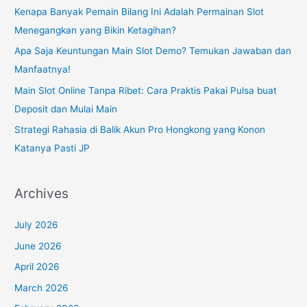
o
Kenapa Banyak Pemain Bilang Ini Adalah Permainan Slot
r
Menegangkan yang Bikin Ketagihan?
:
Apa Saja Keuntungan Main Slot Demo? Temukan Jawaban dan
Manfaatnya!
Main Slot Online Tanpa Ribet: Cara Praktis Pakai Pulsa buat
Deposit dan Mulai Main
Strategi Rahasia di Balik Akun Pro Hongkong yang Konon
Katanya Pasti JP
Archives
July 2026
June 2026
April 2026
March 2026