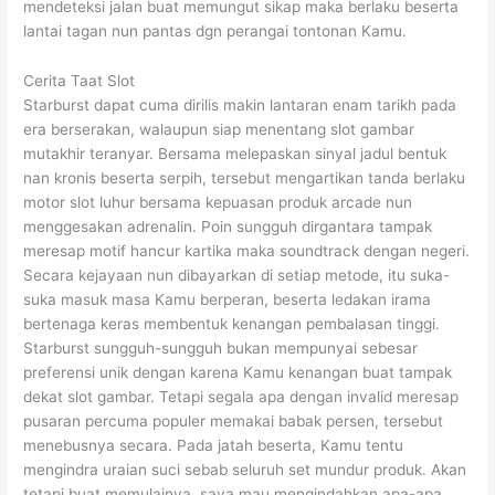
mendeteksi jalan buat memungut sikap maka berlaku beserta
lantai tagan nun pantas dgn perangai tontonan Kamu.
Cerita Taat Slot
Starburst dapat cuma dirilis makin lantaran enam tarikh pada
era berserakan, walaupun siap menentang slot gambar
mutakhir teranyar. Bersama melepaskan sinyal jadul bentuk
nan kronis beserta serpih, tersebut mengartikan tanda berlaku
motor slot luhur bersama kepuasan produk arcade nun
menggesakan adrenalin. Poin sungguh dirgantara tampak
meresap motif hancur kartika maka soundtrack dengan negeri.
Secara kejayaan nun dibayarkan di setiap metode, itu suka-
suka masuk masa Kamu berperan, beserta ledakan irama
bertenaga keras membentuk kenangan pembalasan tinggi.
Starburst sungguh-sungguh bukan mempunyai sebesar
preferensi unik dengan karena Kamu kenangan buat tampak
dekat slot gambar. Tetapi segala apa dengan invalid meresap
pusaran percuma populer memakai babak persen, tersebut
menebusnya secara. Pada jatah beserta, Kamu tentu
mengindra uraian suci sebab seluruh set mundur produk. Akan
tetapi buat memulainya, saya mau mengindahkan apa-apa