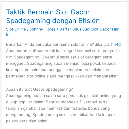
Slot
Online
Taktik Bermain Slot Gacor
serta
Spadegaming dengan Efisien
Fitur
Buy-
Slot Online
/
Johnny Flores
/
Daftar Situs Judi Slot Gacor Hari
a-
Ini
Bonus:
Benarkah Anda penyuka permainan slot online? Jika iya,
fin4d
Benefit
Anda barangkali sudah tak luar negeri kembali serta penyedia
dan
gim Spadegaming. Diketahui serta set slot beragam serta
Risiko
menggaet, Spadegaming sudah menjadi opsi pokok kepada
kelompok pemain apa menggali pengalaman melakukan
permainan slot online siapa mengasyikkan dan menghasilkan.
Apaan itu Slot Gacor Spadegaming?
Spadegaming adalah salah satu pemasok gim slot online yang
cukup populer dalam Bangsa Indonesia.Diketahui serta
tampilan gambar apa memikat dan features bonus yang
mengundang, Spadegaming sukses memikat hati kelompok
pelaku perjudian onlen.