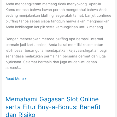
Anda mencengkeram memang tidak menyokong. Apabila
Kamu merasa bahwa lawan pernah mengetahui bahwa Anda
sedang menjalankan bluffing, segeralah tamat. Lanjut continue
bluffing tanpa sebab siapa tangguh hanya akan menghasilkan
Anda kehilangan keripik serta kemungkinan untuk menang.
Dengan menerapkan metode bluffing apa berhasil internal
bermain judi kartu online, Anda bakal memiliki kesempatan
lebih besar besar guna mendapatkan kejayaan.Ingatlah bagi
senantiasa melakukan permainan bersama cermat dan juga
bijaksana. Selamat bermain dan juga mudah-mudahan
sukses!…
Teknik
Read More »
Bluffing
apa
Berhasil
Memahami Gagasan Slot Online
di
serta Fitur Buy-a-Bonus: Benefit
dalam
Bermain
dan Risiko