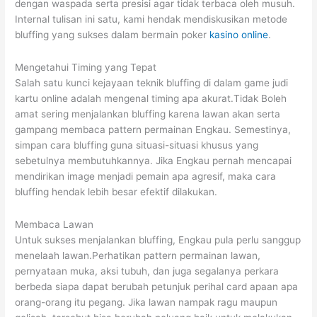
dengan waspada serta presisi agar tidak terbaca oleh musuh.
Internal tulisan ini satu, kami hendak mendiskusikan metode
bluffing yang sukses dalam bermain poker
kasino online
.
Mengetahui Timing yang Tepat
Salah satu kunci kejayaan teknik bluffing di dalam game judi
kartu online adalah mengenal timing apa akurat.Tidak Boleh
amat sering menjalankan bluffing karena lawan akan serta
gampang membaca pattern permainan Engkau. Semestinya,
simpan cara bluffing guna situasi-situasi khusus yang
sebetulnya membutuhkannya. Jika Engkau pernah mencapai
mendirikan image menjadi pemain apa agresif, maka cara
bluffing hendak lebih besar efektif dilakukan.
Membaca Lawan
Untuk sukses menjalankan bluffing, Engkau pula perlu sanggup
menelaah lawan.Perhatikan pattern permainan lawan,
pernyataan muka, aksi tubuh, dan juga segalanya perkara
berbeda siapa dapat berubah petunjuk perihal card apaan apa
orang-orang itu pegang. Jika lawan nampak ragu maupun