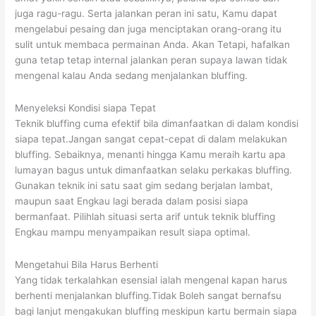
juga ragu-ragu. Serta jalankan peran ini satu, Kamu dapat
mengelabui pesaing dan juga menciptakan orang-orang itu
sulit untuk membaca permainan Anda. Akan Tetapi, hafalkan
guna tetap tetap internal jalankan peran supaya lawan tidak
mengenal kalau Anda sedang menjalankan bluffing.
Menyeleksi Kondisi siapa Tepat
Teknik bluffing cuma efektif bila dimanfaatkan di dalam kondisi
siapa tepat.Jangan sangat cepat-cepat di dalam melakukan
bluffing. Sebaiknya, menanti hingga Kamu meraih kartu apa
lumayan bagus untuk dimanfaatkan selaku perkakas bluffing.
Gunakan teknik ini satu saat gim sedang berjalan lambat,
maupun saat Engkau lagi berada dalam posisi siapa
bermanfaat. Pilihlah situasi serta arif untuk teknik bluffing
Engkau mampu menyampaikan result siapa optimal.
Mengetahui Bila Harus Berhenti
Yang tidak terkalahkan esensial ialah mengenal kapan harus
berhenti menjalankan bluffing.Tidak Boleh sangat bernafsu
bagi lanjut mengakukan bluffing meskipun kartu bermain siapa