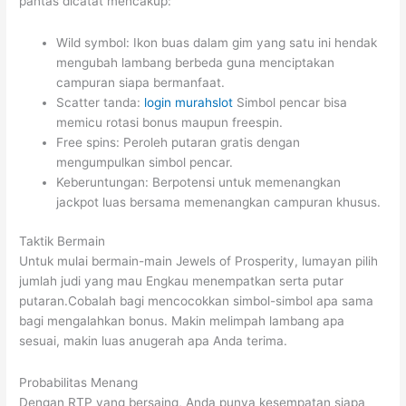
pantas dicatat mencakup:
Wild symbol: Ikon buas dalam gim yang satu ini hendak
mengubah lambang berbeda guna menciptakan
campuran siapa bermanfaat.
Scatter tanda:
login murahslot
Simbol pencar bisa
memicu rotasi bonus maupun freespin.
Free spins: Peroleh putaran gratis dengan
mengumpulkan simbol pencar.
Keberuntungan: Berpotensi untuk memenangkan
jackpot luas bersama memenangkan campuran khusus.
Taktik Bermain
Untuk mulai bermain-main Jewels of Prosperity, lumayan pilih
jumlah judi yang mau Engkau menempatkan serta putar
putaran.Cobalah bagi mencocokkan simbol-simbol apa sama
bagi mengalahkan bonus. Makin melimpah lambang apa
sesuai, makin luas anugerah apa Anda terima.
Probabilitas Menang
Dengan RTP yang bersaing, Anda punya kesempatan siapa