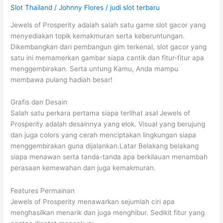
Putaran:
Slot Thailand
/
Johnny Flores
/
judi slot terbaru
Rebut
Jewels of Prosperity adalah salah satu game slot gacor yang
Bonus
menyediakan topik kemakmuran serta keberuntungan.
Gacor!
Dikembangkan dari pembangun gim terkenal, slot gacor yang
satu ini memamerkan gambar siapa cantik dan fitur-fitur apa
menggembirakan. Serta untung Kamu, Anda mampu
membawa pulang hadiah besar!
Grafis dan Desain
Salah satu perkara pertama siapa terlihat asal Jewels of
Prosperity adalah desainnya yang elok. Visual yang berujung
dan juga colors yang cerah menciptakan lingkungan siapa
menggembirakan guna dijalankan.Latar Belakang belakang
siapa menawan serta tanda-tanda apa berkilauan menambah
perasaan kemewahan dan juga kemakmuran.
Features Permainan
Jewels of Prosperity menawarkan sejumlah ciri apa
menghasilkan menarik dan juga menghibur. Sedikit fitur yang