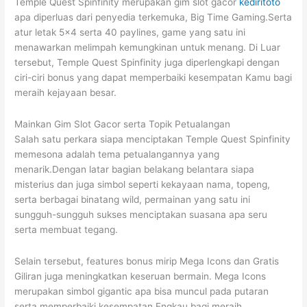
Temple Quest Spinfinity merupakan gim slot gacor
kediritoto
apa diperluas dari penyedia terkemuka, Big Time Gaming.Serta
atur letak 5×4 serta 40 paylines, game yang satu ini
menawarkan melimpah kemungkinan untuk menang. Di Luar
tersebut, Temple Quest Spinfinity juga diperlengkapi dengan
ciri-ciri bonus yang dapat memperbaiki kesempatan Kamu bagi
meraih kejayaan besar.
Mainkan Gim Slot Gacor serta Topik Petualangan
Salah satu perkara siapa menciptakan Temple Quest Spinfinity
memesona adalah tema petualangannya yang
menarik.Dengan latar bagian belakang belantara siapa
misterius dan juga simbol seperti kekayaan nama, topeng,
serta berbagai binatang wild, permainan yang satu ini
sungguh-sungguh sukses menciptakan suasana apa seru
serta membuat tegang.
Selain tersebut, features bonus mirip Mega Icons dan Gratis
Giliran juga meningkatkan keseruan bermain. Mega Icons
merupakan simbol gigantic apa bisa muncul pada putaran
serta memperbaiki kesempatan Engkau bagi meraih