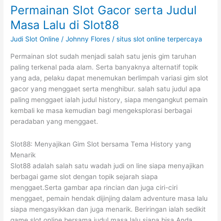
Book
Permainan Slot Gacor serta Judul
of
Masa Lalu di Slot88
Ra
Slot
Judi Slot Online
/
Johnny Flores
/
situs slot online terpercaya
Online
Permainan slot sudah menjadi salah satu jenis gim taruhan
Game
paling terkenal pada alam. Serta banyaknya alternatif topik
yang ada, pelaku dapat menemukan berlimpah variasi gim slot
gacor yang menggaet serta menghibur. salah satu judul apa
paling menggaet ialah judul history, siapa mengangkut pemain
kembali ke masa kemudian bagi mengeksplorasi berbagai
peradaban yang menggaet.
Slot88: Menyajikan Gim Slot bersama Tema History yang
Menarik
Slot88 adalah salah satu wadah judi on line siapa menyajikan
berbagai game slot dengan topik sejarah siapa
menggaet.Serta gambar apa rincian dan juga ciri-ciri
menggaet, pemain hendak dijinjing dalam adventure masa lalu
siapa mengasyikkan dan juga menarik. Beriringan ialah sedikit
game slot online bersama judul masa lalu siapa bisa Anda