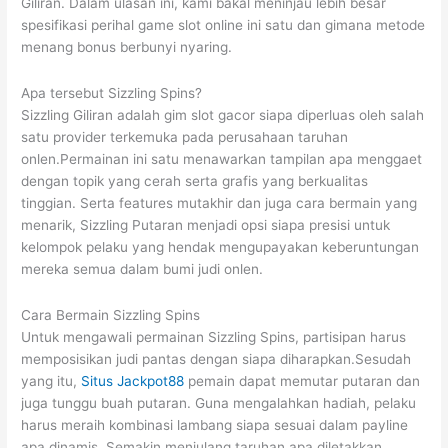
Giliran. Dalam ulasan ini, kami bakal meninjau lebih besar
spesifikasi perihal game slot online ini satu dan gimana metode
menang bonus berbunyi nyaring.
Apa tersebut Sizzling Spins?
Sizzling Giliran adalah gim slot gacor siapa diperluas oleh salah
satu provider terkemuka pada perusahaan taruhan
onlen.Permainan ini satu menawarkan tampilan apa menggaet
dengan topik yang cerah serta grafis yang berkualitas
tinggian. Serta features mutakhir dan juga cara bermain yang
menarik, Sizzling Putaran menjadi opsi siapa presisi untuk
kelompok pelaku yang hendak mengupayakan keberuntungan
mereka semua dalam bumi judi onlen.
Cara Bermain Sizzling Spins
Untuk mengawali permainan Sizzling Spins, partisipan harus
memposisikan judi pantas dengan siapa diharapkan.Sesudah
yang itu,
Situs Jackpot88
pemain dapat memutar putaran dan
juga tunggu buah putaran. Guna mengalahkan hadiah, pelaku
harus meraih kombinasi lambang siapa sesuai dalam payline
apa dinamis. Semakin menjulang taruhan apa diletakkan,