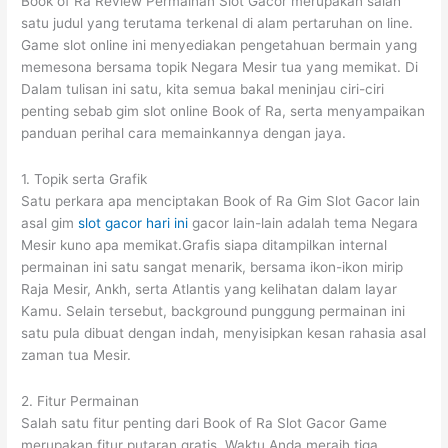
Book of Ra Review Permainan Slot Gacor merupakan salah
satu judul yang terutama terkenal di alam pertaruhan on line.
Game slot online ini menyediakan pengetahuan bermain yang
memesona bersama topik Negara Mesir tua yang memikat. Di
Dalam tulisan ini satu, kita semua bakal meninjau ciri-ciri
penting sebab gim slot online Book of Ra, serta menyampaikan
panduan perihal cara memainkannya dengan jaya.
1. Topik serta Grafik
Satu perkara apa menciptakan Book of Ra Gim Slot Gacor lain
asal gim
slot gacor hari ini
gacor lain-lain adalah tema Negara
Mesir kuno apa memikat.Grafis siapa ditampilkan internal
permainan ini satu sangat menarik, bersama ikon-ikon mirip
Raja Mesir, Ankh, serta Atlantis yang kelihatan dalam layar
Kamu. Selain tersebut, background punggung permainan ini
satu pula dibuat dengan indah, menyisipkan kesan rahasia asal
zaman tua Mesir.
2. Fitur Permainan
Salah satu fitur penting dari Book of Ra Slot Gacor Game
merupakan fitur putaran gratis. Waktu Anda meraih tiga