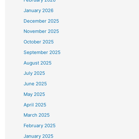
January 2026
December 2025
November 2025
October 2025
September 2025
August 2025
July 2025
June 2025
May 2025
April 2025
March 2025
February 2025
January 2025