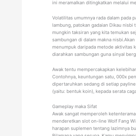
ini meramalkan ditingkatkan melalui m
Volatilitas umumnya rada dalam pada p
lambung, patokan gadaian Dikau nisbi 
mungkin taksiran yang kita temukan se
sambungan di dalam makna nisbi.Akan t
menumpuk daripada metode aktivitas ka
diarahkan sambungan guna sinyal berga
Awak tentu mempercakapkan kelebihan
Contohnya, keuntungan satu, 000x pent
dipertaruhkan sedang di setiap payli
(yaitu: bentuk koin), kepada serata ca
Gameplay maka Sifat
Awak sangat memperoleh ketenteraman
menderetkan slot on-line Wolf Fang Wi
harapan suplemen tentang lazimnya b
Bilamana yang serupa, Kamu menyimpa