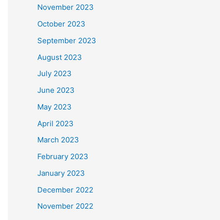
November 2023
October 2023
September 2023
August 2023
July 2023
June 2023
May 2023
April 2023
March 2023
February 2023
January 2023
December 2022
November 2022