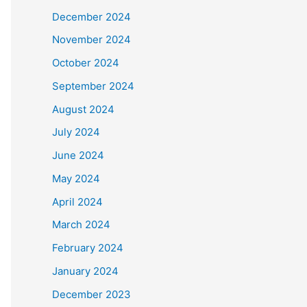
December 2024
November 2024
October 2024
September 2024
August 2024
July 2024
June 2024
May 2024
April 2024
March 2024
February 2024
January 2024
December 2023