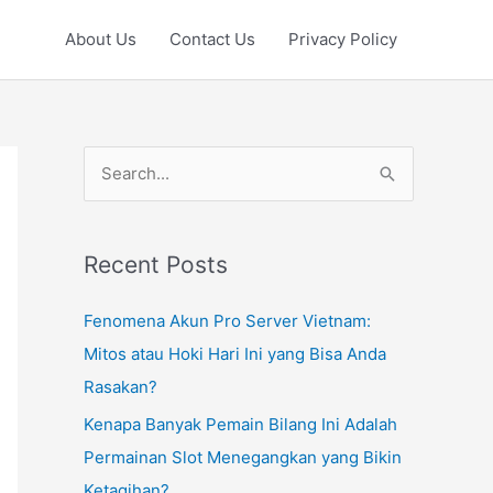
About Us
Contact Us
Privacy Policy
S
e
a
r
Recent Posts
c
Fenomena Akun Pro Server Vietnam:
h
Mitos atau Hoki Hari Ini yang Bisa Anda
f
Rasakan?
o
Kenapa Banyak Pemain Bilang Ini Adalah
r
Permainan Slot Menegangkan yang Bikin
:
Ketagihan?