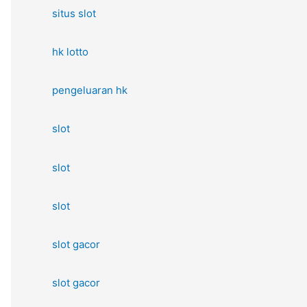
situs slot
hk lotto
pengeluaran hk
slot
slot
slot
slot gacor
slot gacor