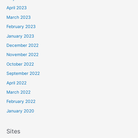
April 2023
March 2023
February 2023
January 2023
December 2022
November 2022
October 2022
September 2022
April 2022
March 2022
February 2022
January 2020
Sites