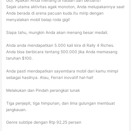
Go). Apakah Anda menang di hadiah dan berbaris?
Sejak utama aktivitas agak monoton, Anda melupakannya saat
Anda berada di arena pacuan kuda.Itu mirip dengan
menyalakan mobil balap roda gigi!
Siapa tahu, mungkin Anda akan menang besar medali.
Anda anda mendapatkan 5.000 kali kira di Rally 4 Riches.
Anda bisa berbicara tentang 500.000 jika Anda memasang
taruhan $100.
Anda pasti mendapatkan sayembara mobil dari kamu mimpi
sebagai hasilnya. Atau, Ferrari inovatif hal-hal!
Melakukan dan Pindah perangkat lunak
Tiga penjepit, tiga himpunan, dan lima gulungan membuat
jangkauan.
Genre subtipe dengan Rtp 92,25 persen