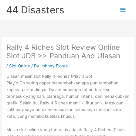
Skip
44 Disasters
Main
to
content
Men
Rally 4 Riches Slot Review Online
Slot JDB >> Panduan And Ulasan
/
Slot Online
/ By
Johnny Flores
Ulasan mesin slot Rally 4 Riches (Play’n Go)
Play’n Go sering dapat menambahkan apa pun tambahan
kepada pertandingan Dalam beberapa tahun terakhir,
termasuk yang baru olahraga, humor, intens, dan menakjubkan
grafik. Selain itu, Rally 4 Riches memiliki fitur unik. Meskipun
sulit bagi saya untuk memasukkan semuanya menjadi satu
kata, yang memiliki kualitas khusus.
Mesin slot online yang fantastis adalah Rally 4 Riches (Play’n