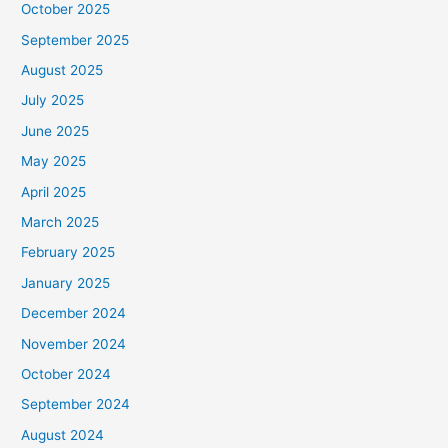
October 2025
September 2025
August 2025
July 2025
June 2025
May 2025
April 2025
March 2025
February 2025
January 2025
December 2024
November 2024
October 2024
September 2024
August 2024