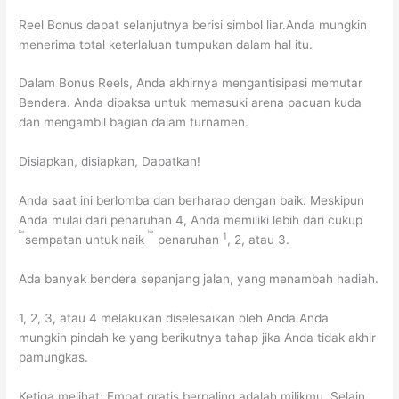
Reel Bonus dapat selanjutnya berisi simbol liar.Anda mungkin
menerima total keterlaluan tumpukan dalam hal itu.
Dalam Bonus Reels, Anda akhirnya mengantisipasi memutar
Bendera. Anda dipaksa untuk memasuki arena pacuan kuda
dan mengambil bagian dalam turnamen.
Disiapkan, disiapkan, Dapatkan!
Anda saat ini berlomba dan berharap dengan baik. Meskipun
Anda mulai dari penaruhan 4, Anda memiliki lebih dari cukup
ke
ke
1
sempatan untuk naik
penaruhan
, 2, atau 3.
Ada banyak bendera sepanjang jalan, yang menambah hadiah.
1, 2, 3, atau 4 melakukan diselesaikan oleh Anda.Anda
mungkin pindah ke yang berikutnya tahap jika Anda tidak akhir
pamungkas.
Ketiga melihat: Empat gratis berpaling adalah milikmu. Selain