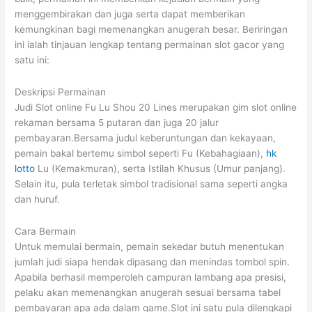
menggembirakan dan juga serta dapat memberikan
kemungkinan bagi memenangkan anugerah besar. Beriringan
ini ialah tinjauan lengkap tentang permainan slot gacor yang
satu ini:
Deskripsi Permainan
Judi Slot online Fu Lu Shou 20 Lines merupakan gim slot online
rekaman bersama 5 putaran dan juga 20 jalur
pembayaran.Bersama judul keberuntungan dan kekayaan,
pemain bakal bertemu simbol seperti Fu (Kebahagiaan),
hk
lotto
Lu (Kemakmuran), serta Istilah Khusus (Umur panjang).
Selain itu, pula terletak simbol tradisional sama seperti angka
dan huruf.
Cara Bermain
Untuk memulai bermain, pemain sekedar butuh menentukan
jumlah judi siapa hendak dipasang dan menindas tombol spin.
Apabila berhasil memperoleh campuran lambang apa presisi,
pelaku akan memenangkan anugerah sesuai bersama tabel
pembayaran apa ada dalam game.Slot ini satu pula dilengkapi