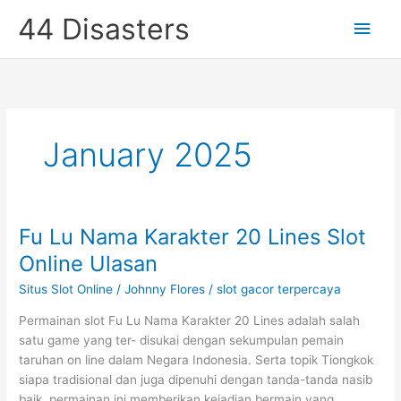
Skip
44 Disasters
Main
to
content
Men
January 2025
Fu Lu Nama Karakter 20 Lines Slot
Online Ulasan
Situs Slot Online
/
Johnny Flores
/
slot gacor terpercaya
Permainan slot Fu Lu Nama Karakter 20 Lines adalah salah
satu game yang ter- disukai dengan sekumpulan pemain
taruhan on line dalam Negara Indonesia. Serta topik Tiongkok
siapa tradisional dan juga dipenuhi dengan tanda-tanda nasib
baik, permainan ini memberikan kejadian bermain yang