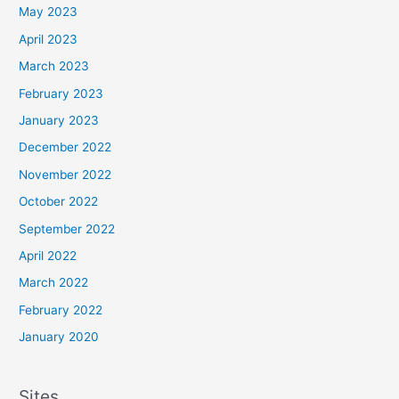
May 2023
April 2023
March 2023
February 2023
January 2023
December 2022
November 2022
October 2022
September 2022
April 2022
March 2022
February 2022
January 2020
Sites