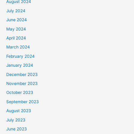
August 2024
July 2024
June 2024
May 2024
April 2024
March 2024
February 2024
January 2024
December 2023
November 2023
October 2023
September 2023
August 2023
July 2023
June 2023