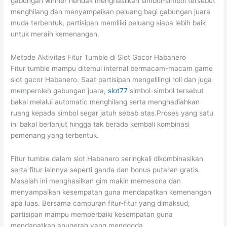
gabungan winner hendak menghasilkan simbol-simbol tersebut
menghilang dan menyampaikan peluang bagi gabungan juara
muda terbentuk, partisipan memiliki peluang siapa lebih baik
untuk meraih kemenangan.
Metode Aktivitas Fitur Tumble di Slot Gacor Habanero
Fitur tumble mampu ditemui internal bermacam-macam game
slot gacor Habanero. Saat partisipan mengelilingi roll dan juga
memperoleh gabungan juara,
slot77
simbol-simbol tersebut
bakal melalui automatic menghilang serta menghadiahkan
ruang kepada simbol segar jatuh sebab atas.Proses yang satu
ini bakal berlanjut hingga tak berada kembali kombinasi
pemenang yang terbentuk.
Fitur tumble dalam slot Habanero seringkali dikombinasikan
serta fitur lainnya seperti ganda dan bonus putaran gratis.
Masalah ini menghasilkan gim makin memesona dan
menyampaikan kesempatan guna mendapatkan kemenangan
apa luas. Bersama campuran fitur-fitur yang dimaksud,
partisipan mampu memperbaiki kesempatan guna
mendapatkan anugerah yang menggoda.