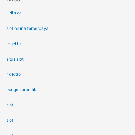
judi slot
slot online terpercaya
togel hk
situs slot
hk lotto
pengeluaran hk
slot
slot