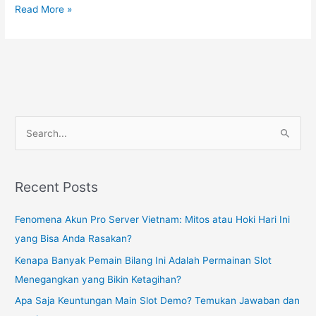
Keajaiban
Read More »
Mesin
Nikola
Tesla:
Review
Permainan
Slot
Gacor
S
siapa
e
Mengagumkan
a
r
Recent Posts
c
Fenomena Akun Pro Server Vietnam: Mitos atau Hoki Hari Ini
h
yang Bisa Anda Rasakan?
f
o
Kenapa Banyak Pemain Bilang Ini Adalah Permainan Slot
r
Menegangkan yang Bikin Ketagihan?
:
Apa Saja Keuntungan Main Slot Demo? Temukan Jawaban dan