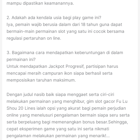
mampu dipastikan keamanannya.
2. Adakah ada kendala usia bagi play game ini?
Iya, pemain wajib berusia dalam dari 18 tahun guna dapat
bermain-main permainan slot yang satu ini cocok bersama
regulasi pertaruhan on line.
3. Bagaimana cara mendapatkan keberuntungan di dalam
permainan ini?
Untuk mendapatkan Jackpot Progresif, partisipan harus
mencapai meraih campuran ikon siapa berhasil serta
memposisikan taruhan maksimum.
Dengan judul nasib baik siapa menggaet serta ciri-ciri
melakukan permainan yang menghibur, gim slot gacor Fu Lu
Shou 20 Lines ialah opsi yang akurat bagi pemain perjudian
online yang menelusuri pengalaman bermain siapa seru serta
serta berpeluang bagi memenangkan bonus besar.Sehingga,
cepat eksperimen game yang satu ini serta nikmati
pengalaman melakukan permainan yang menarik!…