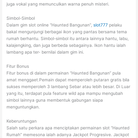
juga vokal yang memunculkan warna penuh misteri.
Simbol-Simbol
Dalam gim slot online “Haunted Bangunan”,
slot777
pelaku
bakal mengunjungi berbagai ikon yang pantas bersama tema
rumah berhantu. Simbol-simbol itu antara lainnya hantu, labu,
kalajengking, dan juga berbeda sebagainya. Ikon hantu ialah
lambang apa ter- bernilai dalam gim ini.
Fitur Bonus
Fitur bonus di dalam permainan “Haunted Bangunan” pula
amat menggaet.Pemain dapat memperoleh putaran gratis bila
sukses memperoleh 3 lambang Sebar atau lebih besar. Di Luar
yang itu, terdapat pula feature wild apa mampu mengubah
simbol lainnya guna membentuk gabungan siapa
menguntungkan.
Keberuntungan
Salah satu perkara apa menciptakan permainan slot “Haunted
Rumah” memesona ialah adanya Jackpot Progresive. Jackpot