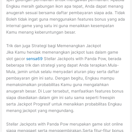
Engkau meraih gabungan ikon apa tepat, Anda dapat menang
anugerah sesuai bersama daftar pembayaran siapa ada. Tidak
Boleh tidak ingat guna menggunakan features bonus yang ada
internal game yang satu ini guna menaikkan kesempatan
Kamu menang keberuntungan besar.
Trik dan juga Strategi bagi Memenangkan Jackpot
Jika Kamu hendak memenangkan jackpot luas dalam game
slot gacor
sensa69
Stellar Jackpots with Panda Pow, berada
beberapa trik dan strategi yang dapat Anda terapkan.Mula-
Mula, jamin untuk selalu menyadari aturan play serta daftar
pembayaran gim ini satu. Dengan begitu, Engkau mampu
memaksimalkan probabilitas Kamu guna mengalahkan
anugerah besar. Di Luar tersebut, manfaatkan features bonus
siapa disediakan dalam gim ini satu sama seperti freespin
serta Jackpot Progresif untuk menaikkan probabilitas Engkau
menang jackpot yang mengundang.
Stellar Jackpots with Panda Pow merupakan game slot online
siapa menggaet serta menggembirakan.Serta fitur-fitur bonus