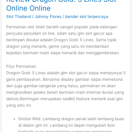
of
Online Online
Egypt”
–
Slot Thailand
/
Johnny Flores
/
bandar slot terpercaya
Pengalaman
Permainan slot telah beralih sangat populer pada kalangan
Keagungan
penyuka perjudian on line. salah satu gim slot gacor apa
bersama
berlimpah disukai adalah Dragon Gold: 5 Lines. Serta topik
Dewa-
dragon yang menarik, game yang satu ini memberikan
dewa
kejadian bermain-main siapa menarik dan menggembirakan.
Antik
Mesir
Fitur Permainan
Dragon Gold: 5 Lines adalah gim slot gacor siapa mempunyai 5
garis pembayaran. Bersama display gambar siapa memesona
dan juga gambar bergerak yang halus, permainan ini akan
menghasilkan pelaku betah bermain-main internal durasi yang
dahulu.Beriringan merupakan sedikit feature menarik asal gim
yang satu ini:
Simbol Wild: Lambang dragon perak ialah lambang buas
di dalam gim ini. Lambang ini dapat mengubah ikon
berbeda guna menciptakan campuran pemenang.