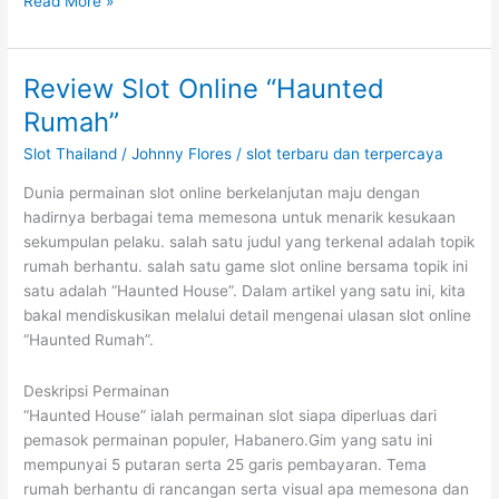
Read More »
Melakukan
Permainan
Perjudian
Review Slot Online “Haunted
Online
Rumah”
Slot Thailand
/
Johnny Flores
/
slot terbaru dan terpercaya
Dunia permainan slot online berkelanjutan maju dengan
hadirnya berbagai tema memesona untuk menarik kesukaan
sekumpulan pelaku. salah satu judul yang terkenal adalah topik
rumah berhantu. salah satu game slot online bersama topik ini
satu adalah “Haunted House”. Dalam artikel yang satu ini, kita
bakal mendiskusikan melalui detail mengenai ulasan slot online
“Haunted Rumah”.
Deskripsi Permainan
“Haunted House” ialah permainan slot siapa diperluas dari
pemasok permainan populer, Habanero.Gim yang satu ini
mempunyai 5 putaran serta 25 garis pembayaran. Tema
rumah berhantu di rancangan serta visual apa memesona dan