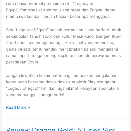
siapa besar internal permainan slot “Legacy of
Egypt”.Kombinasikan simbol siapa tepat dan Engkau dapat
membawa kembali hadiah hadiah besar apa menggoda.
Slot “Legacy of Egypt” adalah permainan siapa perfect untuk
sekumpulan fans history dan kultur Mesir kuno. Dengan fitur-
fitur bonus apa mengundang serta visual yang memukau,
game ini satu tentu hendak menciptakan pelaku mengalami
sama seperti tengah mengeksplorasi periode berwarna emas
peradaban Egypt.
Jangan lewatkan kesempatan bagi merasakan pengalaman
keagungan bersama dewa-dewa tua Mesir.Play slot gacor
“Legacy of Egypt” kini dan juga nikmati kejayaan spektakuler
yang menunggu-nunggu Anda!…
Review
Read More »
Slot
Gacor
“Legacy
Review Dragon Gold: 5 Lines Slot