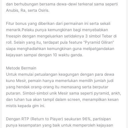
dan berhubungan bersama dewa-dewi terkenal sama seperti
Anubis, Ra, serta Osiris.
Fitur bonus yang diberikan dari permainan ini serta sekali
menarik.Pelaku punya kemungkinan bagi menyebabkan
freespin dengan mengeluarkan setidaknya 3 simbol Tebar di
roll. Selain yang itu, terdapat pula feature “Pyramid Giliran”
siapa menghadiahkan kemungkinan guna melipatgandakan
kejayaan sampai dengan 10 waktu ganda.
Metode Bermain
Untuk memulai petualangan keagungan dengan para dewa
kuno Mesir, pemain hanya memerlukan memilih jumlah judi
yang hendak orang-orang itu memasang serta berputar
putaran. Simbol-simbol unik Mesir sama seperti pyramid, ankh,
dan tuhan tua akan tampil dalam screen, menampilkan kesan
mistis kepada gim ini.
Dengan RTP (Return to Player) seukuran 96%, partisipan
punya kesempatan yang baik untuk memperoleh kejayaan