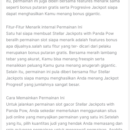
itu, permainan ini juga diberi bersama features menarik sama
seperti bonus putaran gratis serta Progresive Jackpot siapa
dapat menghasilkan Kamu menang bonus gigantic.
Fitur-Fitur Menarik internal Permainan Ini
Satu hal siapa membuat Stellar Jackpots with Panda Pow
beralih permainan slot siapa menarik adalah features bonus
apa dijualnya.salah satu fitur yang ter- dicari dari pelaku
merupakan bonus putaran gratis. Bersama meraih lambang
tebar yang akurat, Kamu bisa menang freespin serta
menaikkan peluang Kamu guna menang anugerah gigantic.
Selain itu, permainan ini pula diberi bersama fitur Stellar
Jackpots siapa mampu menghasilkan Anda menang Jackpot
Progresif yang jumlahnya sangat besar.
Cara Memainkan Permainan Ini
Untuk jalankan permainan slot gacor Stellar Jackpots with
Panda Pow, Anda sekedar memerlukan menggunakan situs
judi online yang menyajikan permainan yang satu ini.Setelah
yang itu, pilih kuantitas judi yang hendak Anda memasang dan
spin gulungan permainan untuk mengawali permainan. Apabila