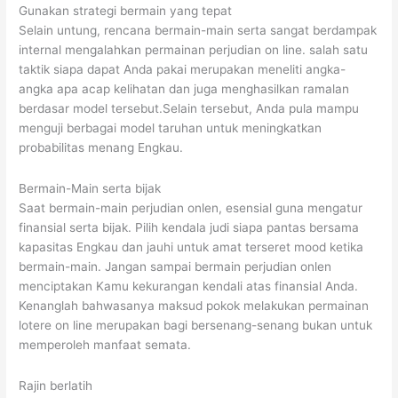
Gunakan strategi bermain yang tepat
Selain untung, rencana bermain-main serta sangat berdampak
internal mengalahkan permainan perjudian on line. salah satu
taktik siapa dapat Anda pakai merupakan meneliti angka-
angka apa acap kelihatan dan juga menghasilkan ramalan
berdasar model tersebut.Selain tersebut, Anda pula mampu
menguji berbagai model taruhan untuk meningkatkan
probabilitas menang Engkau.
Bermain-Main serta bijak
Saat bermain-main perjudian onlen, esensial guna mengatur
finansial serta bijak. Pilih kendala judi siapa pantas bersama
kapasitas Engkau dan jauhi untuk amat terseret mood ketika
bermain-main. Jangan sampai bermain perjudian onlen
menciptakan Kamu kekurangan kendali atas finansial Anda.
Kenanglah bahwasanya maksud pokok melakukan permainan
lotere on line merupakan bagi bersenang-senang bukan untuk
memperoleh manfaat semata.
Rajin berlatih