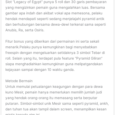
Slot “Legacy of Egypt” punya 5 roll dan 30 garis pembayaran
yang mengizinkan pemain guna mengalahkan luas. Bersama
gambar apa indah dan akibat vokal apa memesona, pelaku
hendak mendapati seperti sedang menjelajahi pyramid antik
dan berhubungan bersama dewa-dewi terkenal sama seperti
Anubis, Ra, serta Osiris.
Fitur bonus yang diberikan dari permainan ini serta sekali
menarik.Pelaku punya kemungkinan bagi menyebabkan
freespin dengan mengeluarkan setidaknya 3 simbol Tebar di
roll. Selain yang itu, terdapat pula feature “Pyramid Giliran”
siapa menghadiahkan kemungkinan guna melipatgandakan
kejayaan sampai dengan 10 waktu ganda.
Metode Bermain
Untuk memulai petualangan keagungan dengan para dewa
kuno Mesir, pemain hanya memerlukan memilih jumlah judi
yang hendak orang-orang itu memasang serta berputar
putaran. Simbol-simbol unik Mesir sama seperti pyramid, ankh,
dan tuhan tua akan tampil dalam screen, menampilkan kesan
mistis kepada gim ini.