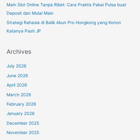
Main Slot Online Tanpa Ribet: Cara Praktis Pakai Pulsa buat
Deposit dan Mulai Main
Strategi Rahasia di Balik Akun Pro Hongkong yang Konon
Katanya Pasti JP
Archives
July 2026
June 2026
April 2026
March 2026
February 2026
January 2026
December 2025
November 2025