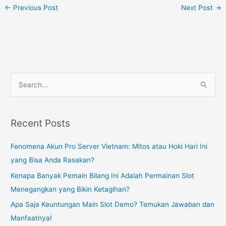
←
Previous Post
Next Post
→
S
e
a
r
Recent Posts
c
Fenomena Akun Pro Server Vietnam: Mitos atau Hoki Hari Ini
h
yang Bisa Anda Rasakan?
f
o
Kenapa Banyak Pemain Bilang Ini Adalah Permainan Slot
r
Menegangkan yang Bikin Ketagihan?
:
Apa Saja Keuntungan Main Slot Demo? Temukan Jawaban dan
Manfaatnya!