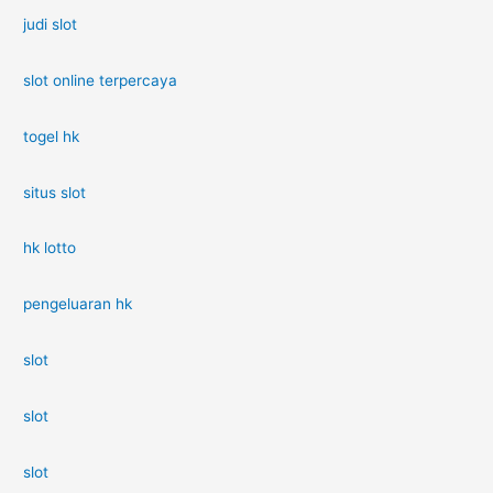
judi slot
slot online terpercaya
togel hk
situs slot
hk lotto
pengeluaran hk
slot
slot
slot