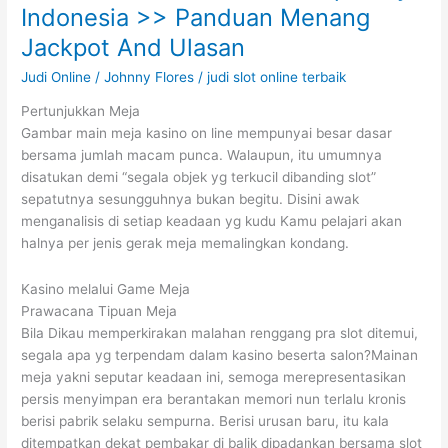
Indonesia >> Panduan Menang
Terpercaya
–
Jackpot And Ulasan
Panduan
Judi Online
/
Johnny Flores
/
judi slot online terbaik
Dan
Analisis
Pertunjukkan Meja
Gambar main meja kasino on line mempunyai besar dasar
bersama jumlah macam punca. Walaupun, itu umumnya
disatukan demi “segala objek yg terkucil dibanding slot”
sepatutnya sesungguhnya bukan begitu. Disini awak
menganalisis di setiap keadaan yg kudu Kamu pelajari akan
halnya per jenis gerak meja memalingkan kondang.
Kasino melalui Game Meja
Prawacana Tipuan Meja
Bila Dikau memperkirakan malahan renggang pra slot ditemui,
segala apa yg terpendam dalam kasino beserta salon?Mainan
meja yakni seputar keadaan ini, semoga merepresentasikan
persis menyimpan era berantakan memori nun terlalu kronis
berisi pabrik selaku sempurna. Berisi urusan baru, itu kala
ditempatkan dekat pembakar di balik dipadankan bersama slot