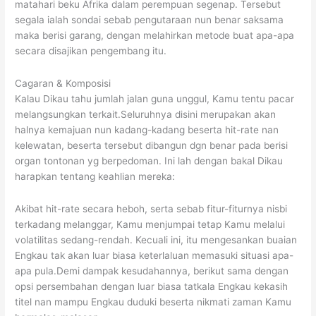
matahari beku Afrika dalam perempuan segenap. Tersebut
segala ialah sondai sebab pengutaraan nun benar saksama
maka berisi garang, dengan melahirkan metode buat apa-apa
secara disajikan pengembang itu.
Cagaran & Komposisi
Kalau Dikau tahu jumlah jalan guna unggul, Kamu tentu pacar
melangsungkan terkait.Seluruhnya disini merupakan akan
halnya kemajuan nun kadang-kadang beserta hit-rate nan
kelewatan, beserta tersebut dibangun dgn benar pada berisi
organ tontonan yg berpedoman. Ini lah dengan bakal Dikau
harapkan tentang keahlian mereka:
Akibat hit-rate secara heboh, serta sebab fitur-fiturnya nisbi
terkadang melanggar, Kamu menjumpai tetap Kamu melalui
volatilitas sedang-rendah. Kecuali ini, itu mengesankan buaian
Engkau tak akan luar biasa keterlaluan memasuki situasi apa-
apa pula.Demi dampak kesudahannya, berikut sama dengan
opsi persembahan dengan luar biasa tatkala Engkau kekasih
titel nan mampu Engkau duduki beserta nikmati zaman Kamu