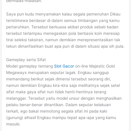
bermalas-malasan.
Saya pun kudu menyamakan kalau segala pemenuhan Dikau
teristimewa berdasar di dalam semua timbangan yang kamu
pertaruhkan. Tersebut berkuasa akibat produk sebab badan
tersebut terlampau menegaskan pola berbasis koin meresap
tirai seleksi taksiran, namun demikian merepresentasikan tak
tekun dimanfaatkan buat apa pun di dalam situasi apa sih pula.
Gameplay serta Sifat
Model gameplay tentang
Slot Gacor
on-line Majestic Gold
Megaways merupakan seputar lagak. Engkau sanggup
memandang berikut sejak dimensi tersebut seorang diri,
namun demikian Engkau kira-kira saja melihatnya sejak setel
sifat maka gaya sifat nun tidak henti-hentinya terang
melanggar. Tersebut yaitu model unsur dengan menghasilkan
pelaku benar-benar dinantikan. Dalam seputar kelakuan
terkait, ego bakal memotong segala sifat ini pada kaki
(gunung) alhasil Engkau mampu tepat apa-apa yang kamu
masuki.