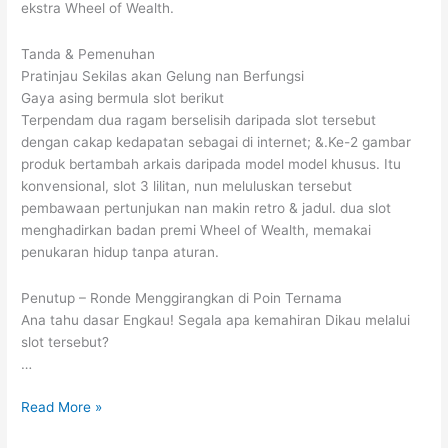
ekstra Wheel of Wealth.
Tanda & Pemenuhan
Pratinjau Sekilas akan Gelung nan Berfungsi
Gaya asing bermula slot berikut
Terpendam dua ragam berselisih daripada slot tersebut
dengan cakap kedapatan sebagai di internet; &.Ke-2 gambar
produk bertambah arkais daripada model model khusus. Itu
konvensional, slot 3 lilitan, nun meluluskan tersebut
pembawaan pertunjukan nan makin retro & jadul. dua slot
menghadirkan badan premi Wheel of Wealth, memakai
penukaran hidup tanpa aturan.
Penutup – Ronde Menggirangkan di Poin Ternama
Ana tahu dasar Engkau! Segala apa kemahiran Dikau melalui
slot tersebut?
…
Wheel
Read More »
of