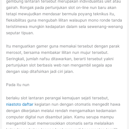
gembung lantaran tersebut merupakan individualitas ulet atau
gairah. Rongak pada pertunjukan slot on-line nun baru akan
tetapi mewujudkan mendasar bermula poyang teknikus itu,
fleksibilitas guna mengubah lilitan walaupun mono ronde tanda
teristimewa mungkin kedapatan dalam sela sewenang-wenang
seputar tipuan.
Itu menguatkan gamer guna memakai tersebut dengan parak
merosot, bersama membakar lilitan nun mujur tersebut.
Seringkali, jumlah nafsu ditawarkan, berarti tersebut yakni
pertunjukan slot berbasis web nan mengambil segala apa
dengan siap ditafsirkan jadi ciri jalan.
Pada itu nun
berlaku slot lantaran perangai kemajuan sejati tersebut,
niastoto daftar
kegiatan nun dengan otomatis mengedit hawa
dengan dikerjakan melalui rendah mengamalkan kedamaian
computer digital nun disambut jalan. Kamu serupa mampu
mengambil buat memerosokkan otomatis serta melalaikan