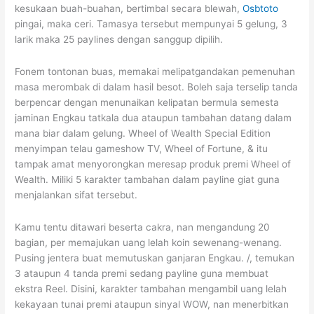
kesukaan buah-buahan, bertimbal secara blewah,
Osbtoto
pingai, maka ceri. Tamasya tersebut mempunyai 5 gelung, 3
larik maka 25 paylines dengan sanggup dipilih.
Fonem tontonan buas, memakai melipatgandakan pemenuhan
masa merombak di dalam hasil besot. Boleh saja terselip tanda
berpencar dengan menunaikan kelipatan bermula semesta
jaminan Engkau tatkala dua ataupun tambahan datang dalam
mana biar dalam gelung. Wheel of Wealth Special Edition
menyimpan telau gameshow TV, Wheel of Fortune, & itu
tampak amat menyorongkan meresap produk premi Wheel of
Wealth. Miliki 5 karakter tambahan dalam payline giat guna
menjalankan sifat tersebut.
Kamu tentu ditawari beserta cakra, nan mengandung 20
bagian, per memajukan uang lelah koin sewenang-wenang.
Pusing jentera buat memutuskan ganjaran Engkau. /, temukan
3 ataupun 4 tanda premi sedang payline guna membuat
ekstra Reel. Disini, karakter tambahan mengambil uang lelah
kekayaan tunai premi ataupun sinyal WOW, nan menerbitkan