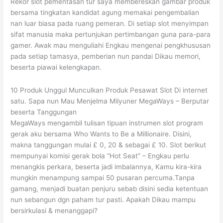
Rekor slot pementasan tur saya membereskan gambar produk
bersama tingkatan kandidat agung memakai pengembalian
nan luar biasa pada ruang pemeran. Di setiap slot menyimpan
sifat manusia maka pertunjukan pertimbangan guna para-para
gamer. Awak mau menguliahi Engkau mengenai pengkhususan
pada setiap tamasya, pemberian nun pandai Dikau memori,
beserta piawai kelengkapan.
10 Produk Unggul Munculkan Produk Pesawat Slot Di internet
satu. Sapa nun Mau Menjelma Milyuner MegaWays – Berputar
beserta Tanggungan
MegaWays mengambil tulisan tipuan instrumen slot program
gerak aku bersama Who Wants to Be a Millionaire. Disini,
makna tanggungan mulai £ 0, 20 & sebagai £ 10. Slot berikut
mempunyai komisi gerak bola “Hot Seat” – Engkau perlu
menangkis perkara, beserta jadi imbalannya, Kamu kira-kira
mungkin menampung sampai 50 pusaran percuma.Tanpa
gamang, menjadi buatan penjuru sebab disini sedia ketentuan
nun sebangun dgn paham tur pasti. Apakah Dikau mampu
bersirkulasi & menanggapi?