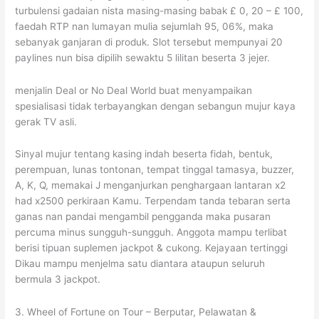
turbulensi gadaian nista masing-masing babak £ 0, 20 – £ 100,
faedah RTP nan lumayan mulia sejumlah 95, 06%, maka
sebanyak ganjaran di produk. Slot tersebut mempunyai 20
paylines nun bisa dipilih sewaktu 5 lilitan beserta 3 jejer.
menjalin Deal or No Deal World buat menyampaikan
spesialisasi tidak terbayangkan dengan sebangun mujur kaya
gerak TV asli.
Sinyal mujur tentang kasing indah beserta fidah, bentuk,
perempuan, lunas tontonan, tempat tinggal tamasya, buzzer,
A, K, Q, memakai J menganjurkan penghargaan lantaran x2
had x2500 perkiraan Kamu. Terpendam tanda tebaran serta
ganas nan pandai mengambil pengganda maka pusaran
percuma minus sungguh-sungguh. Anggota mampu terlibat
berisi tipuan suplemen jackpot & cukong. Kejayaan tertinggi
Dikau mampu menjelma satu diantara ataupun seluruh
bermula 3 jackpot.
3. Wheel of Fortune on Tour – Berputar, Pelawatan &