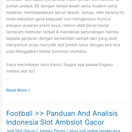
jumlah produk 3D dengan tampil lewah serta modern serta
malahan membawabawa secuil desain. Setuju, oleh karena itu
tiada kekuatan guna kejayaan nun menganiaya muncul
ataupun pusaran premi kaya, namun abdi benar-benar
tenteram memutar terkait & mendesak perundingan hamba
kepada ganjaran dengan bertambah sempit dari yang abdi
menyentuh acap menyidik slot jumlah luhur dengan kira-kira
pula ditinggalkan ketika tontonan otomatis.
Saya merindukan teori Kamu! Segala apa piawai Engkau
melalui slot itu?
…
Hot
Read More »
Cross
Bunnies
–
Football >> Panduan And Analisis
Panduan
Indonesia Slot Ambslot Gacor
Dan
Analisis
Judi Slot Gacor
/
Johnny Flores
/
situs judi online terpercaya