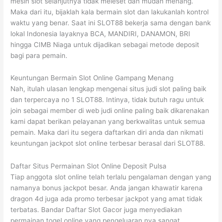
mesin slot selanjutnya tidak meleset dan mudah menang.
Maka dari itu, bijaklah kala bermain slot dan lakukanlah kontrol
waktu yang benar. Saat ini SLOT88 bekerja sama dengan bank
lokal Indonesia layaknya BCA, MANDIRI, DANAMON, BRI
hingga CIMB Niaga untuk dijadikan sebagai metode deposit
bagi para pemain.
Keuntungan Bermain Slot Online Gampang Menang
Nah, itulah ulasan lengkap mengenai situs judi slot paling baik
dan terpercaya no 1 SLOT88. Intinya, tidak butuh ragu untuk
join sebagai member di web judi online paling baik dikarenakan
kami dapat berikan pelayanan yang berkwalitas untuk semua
pemain. Maka dari itu segera daftarkan diri anda dan nikmati
keuntungan jackpot slot online terbesar berasal dari SLOT88.
Daftar Situs Permainan Slot Online Deposit Pulsa
Tiap anggota slot online telah terlalu pengalaman dengan yang
namanya bonus jackpot besar. Anda jangan khawatir karena
dragon 4d juga ada promo terbesar jackpot yang amat tidak
terbatas. Bandar Daftar Slot Gacor juga menyediakan
permainan togel online yang pengeluaran nya sangat