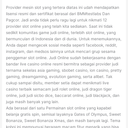
Provider mesin slot yang tertera diatas ini udah mendapatkan
lisensi resmi dan sertifikat berasal dari BMMtestlabs Dan
Pagcor. Jadi anda tidak perlu ragu lagi untuk nikmati 12
provider slot online yang telah kita sediakan. Saat ini tidak
sedikit komunitas game judi online, terlebih slot online, yang
bermunculan di Indonesia dan di dunia. Untuk menemukannya,
Anda dapat mengecek sosial media seperti facebook, reddit,
instagram, dan medsos lainnya untuk mencari grup sesama
penggemar slot online. Judi Online sudah bekerjasama dengan
bandar live casino online resmi bermitra sebagai provider judi
ternama sekelas asia gaming, sbobet casino, ion casino, pretty
gaming, dreamgaming, evolution gaming, serta allbet. Tak
cukup sampai disitu, member setia dapat menikmati live
casino terbaik semacam judi rolet online, judi dragon tiger
online, judi judi sicbo dice, baccarat online, judi blackjack, dan
juga masih banyak yang lain.
Ada berasal dari satu Permainan slot online yang kapabel
belanja gratis spin, semisal layaknya Gates of Olympus, Sweet
Bonanza, Sweet Bonanza Xmas, dan masih banyak lagi. Tema
koboi ini mempunyai beragam macam fitur menarik yang bisa