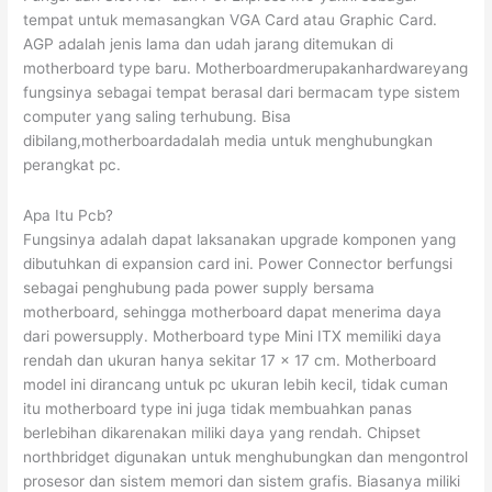
tempat untuk memasangkan VGA Card atau Graphic Card.
AGP adalah jenis lama dan udah jarang ditemukan di
motherboard type baru. Motherboardmerupakanhardwareyang
fungsinya sebagai tempat berasal dari bermacam type sistem
computer yang saling terhubung. Bisa
dibilang,motherboardadalah media untuk menghubungkan
perangkat pc.
Apa Itu Pcb?
Fungsinya adalah dapat laksanakan upgrade komponen yang
dibutuhkan di expansion card ini. Power Connector berfungsi
sebagai penghubung pada power supply bersama
motherboard, sehingga motherboard dapat menerima daya
dari powersupply. Motherboard type Mini ITX memiliki daya
rendah dan ukuran hanya sekitar 17 x 17 cm. Motherboard
model ini dirancang untuk pc ukuran lebih kecil, tidak cuman
itu motherboard type ini juga tidak membuahkan panas
berlebihan dikarenakan miliki daya yang rendah. Chipset
northbridget digunakan untuk menghubungkan dan mengontrol
prosesor dan sistem memori dan sistem grafis. Biasanya miliki