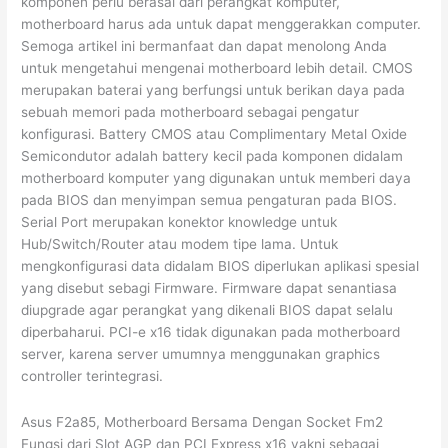
komponen perlu berasal dari perangkat komputer,
motherboard harus ada untuk dapat menggerakkan computer.
Semoga artikel ini bermanfaat dan dapat menolong Anda
untuk mengetahui mengenai motherboard lebih detail. CMOS
merupakan baterai yang berfungsi untuk berikan daya pada
sebuah memori pada motherboard sebagai pengatur
konfigurasi. Battery CMOS atau Complimentary Metal Oxide
Semicondutor adalah battery kecil pada komponen didalam
motherboard komputer yang digunakan untuk memberi daya
pada BIOS dan menyimpan semua pengaturan pada BIOS.
Serial Port merupakan konektor knowledge untuk
Hub/Switch/Router atau modem tipe lama. Untuk
mengkonfigurasi data didalam BIOS diperlukan aplikasi spesial
yang disebut sebagi Firmware. Firmware dapat senantiasa
diupgrade agar perangkat yang dikenali BIOS dapat selalu
diperbaharui. PCI-e x16 tidak digunakan pada motherboard
server, karena server umumnya menggunakan graphics
controller terintegrasi.
Asus F2a85, Motherboard Bersama Dengan Socket Fm2
Fungsi dari Slot AGP dan PCI Express x16 yakni sebagai