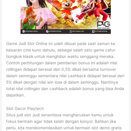
Game Judi Slot Online ini udah dibuat pada saat zaman ke
kaisaran cina kuno dahulu, sebagai salah satu game catur
tiongkok klasik untuk menghibur waktu senggang mereka.
Contoh perhitungan dalam pemberian bonus ini adalah nilai
rollingan didapat berasal dari 0,5% dikali bersama turnover
dalam seminggu sementara nilai cashback didapat berasal dari
5% dikali dengan nilai win lose di dalam seminggu. Nantinya
total nilai rollingan dan cashback adalah bonus yang bisa Anda
dapatkan.
Slot Gacor Playtech
Situs judi slot Judi senantiasa mengharuskan kamu untuk
fokus bermain agar tidak kalah dengan konyol. Bahkan jika
perlu, kita merekomendasikan untuk bermain slot demo gratis