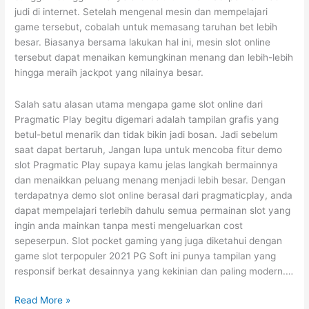
judi di internet. Setelah mengenal mesin dan mempelajari
game tersebut, cobalah untuk memasang taruhan bet lebih
besar. Biasanya bersama lakukan hal ini, mesin slot online
tersebut dapat menaikan kemungkinan menang dan lebih-lebih
hingga meraih jackpot yang nilainya besar.
Salah satu alasan utama mengapa game slot online dari
Pragmatic Play begitu digemari adalah tampilan grafis yang
betul-betul menarik dan tidak bikin jadi bosan. Jadi sebelum
saat dapat bertaruh, Jangan lupa untuk mencoba fitur demo
slot Pragmatic Play supaya kamu jelas langkah bermainnya
dan menaikkan peluang menang menjadi lebih besar. Dengan
terdapatnya demo slot online berasal dari pragmaticplay, anda
dapat mempelajari terlebih dahulu semua permainan slot yang
ingin anda mainkan tanpa mesti mengeluarkan cost
sepeserpun. Slot pocket gaming yang juga diketahui dengan
game slot terpopuler 2021 PG Soft ini punya tampilan yang
responsif berkat desainnya yang kekinian dan paling modern.…
Demo
Read More »