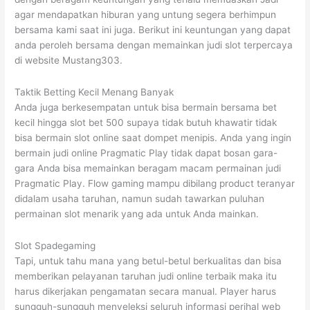
agar mendapatkan hiburan yang untung segera berhimpun
bersama kami saat ini juga. Berikut ini keuntungan yang dapat
anda peroleh bersama dengan memainkan judi slot terpercaya
di website Mustang303.
Taktik Betting Kecil Menang Banyak
Anda juga berkesempatan untuk bisa bermain bersama bet
kecil hingga slot bet 500 supaya tidak butuh khawatir tidak
bisa bermain slot online saat dompet menipis. Anda yang ingin
bermain judi online Pragmatic Play tidak dapat bosan gara-
gara Anda bisa memainkan beragam macam permainan judi
Pragmatic Play. Flow gaming mampu dibilang product teranyar
didalam usaha taruhan, namun sudah tawarkan puluhan
permainan slot menarik yang ada untuk Anda mainkan.
Slot Spadegaming
Tapi, untuk tahu mana yang betul-betul berkualitas dan bisa
memberikan pelayanan taruhan judi online terbaik maka itu
harus dikerjakan pengamatan secara manual. Player harus
sungguh-sungguh menyeleksi seluruh informasi perihal web