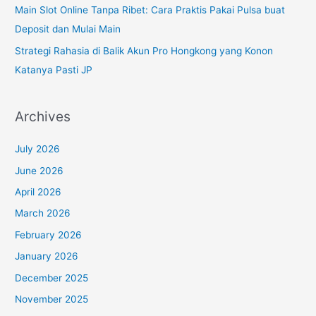
Main Slot Online Tanpa Ribet: Cara Praktis Pakai Pulsa buat
Deposit dan Mulai Main
Strategi Rahasia di Balik Akun Pro Hongkong yang Konon
Katanya Pasti JP
Archives
July 2026
June 2026
April 2026
March 2026
February 2026
January 2026
December 2025
November 2025