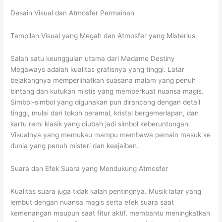
Desain Visual dan Atmosfer Permainan
Tampilan Visual yang Megah dan Atmosfer yang Misterius
Salah satu keunggulan utama dari Madame Destiny
Megaways adalah kualitas grafisnya yang tinggi. Latar
belakangnya memperlihatkan suasana malam yang penuh
bintang dan kutukan mistis yang memperkuat nuansa magis.
Simbol-simbol yang digunakan pun dirancang dengan detail
tinggi, mulai dari tokoh peramal, kristal bergemerlapan, dan
kartu remi klasik yang diubah jadi simbol keberuntungan.
Visualnya yang memukau mampu membawa pemain masuk ke
dunia yang penuh misteri dan keajaiban.
Suara dan Efek Suara yang Mendukung Atmosfer
Kualitas suara juga tidak kalah pentingnya. Musik latar yang
lembut dengan nuansa magis serta efek suara saat
kemenangan maupun saat fitur aktif, membantu meningkatkan