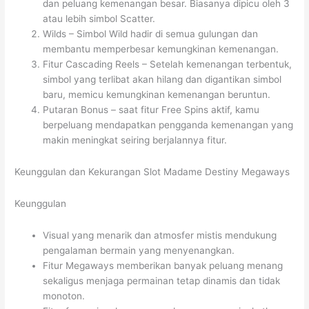
dan peluang kemenangan besar. Biasanya dipicu oleh 3
atau lebih simbol Scatter.
Wilds – Simbol Wild hadir di semua gulungan dan
membantu memperbesar kemungkinan kemenangan.
Fitur Cascading Reels – Setelah kemenangan terbentuk,
simbol yang terlibat akan hilang dan digantikan simbol
baru, memicu kemungkinan kemenangan beruntun.
Putaran Bonus – saat fitur Free Spins aktif, kamu
berpeluang mendapatkan pengganda kemenangan yang
makin meningkat seiring berjalannya fitur.
Keunggulan dan Kekurangan Slot Madame Destiny Megaways
Keunggulan
Visual yang menarik dan atmosfer mistis mendukung
pengalaman bermain yang menyenangkan.
Fitur Megaways memberikan banyak peluang menang
sekaligus menjaga permainan tetap dinamis dan tidak
monoton.