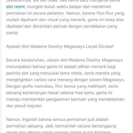
Jawabannya, iya dan tidak. Jika kamu baru mengenal dunia
slot resmi
, mungkin butuh waktu belajar dan menikmati
permainan ini secara perlahan. Namun, karena fitur-fitur yang
mudah dipahami dan visual yang menarik, game ini tetap bisa
dipelajari dan dimainkan pemula dengan pendekatan yang
santai.
Apakah Slot Madame Destiny Megaways Layak Dicoba?
Secara keseluruhan, ulasan slot Madame Destiny Megaways
menunjukkan bahwa game ini adalah pilihan menarik bagi
pecinta slot yang menyukai tema mistis, serta mereka yang
menginginkan variasi cara menang dengan sistem Megaways.
Dengan grafis memukau, fitur bonus yang melimpah, serta
peluang kemenangan besar selama free spins, game ini
mampu memberikan pengalaman bermain yang mendebarkan
dan penuh kejutan.
Namun, ingatlah bahwa semua permainan judi adalah
permainan peluang. Jadi, bermainlah secara bertanggung
jawab dan nikmati setiap momen dalam dunia Madame