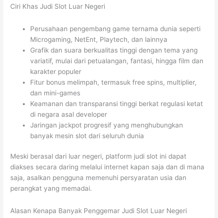
Ciri Khas Judi Slot Luar Negeri
Perusahaan pengembang game ternama dunia seperti
Microgaming, NetEnt, Playtech, dan lainnya
Grafik dan suara berkualitas tinggi dengan tema yang
variatif, mulai dari petualangan, fantasi, hingga film dan
karakter populer
Fitur bonus melimpah, termasuk free spins, multiplier,
dan mini-games
Keamanan dan transparansi tinggi berkat regulasi ketat
di negara asal developer
Jaringan jackpot progresif yang menghubungkan
banyak mesin slot dari seluruh dunia
Meski berasal dari luar negeri, platform judi slot ini dapat
diakses secara daring melalui internet kapan saja dan di mana
saja, asalkan pengguna memenuhi persyaratan usia dan
perangkat yang memadai.
Alasan Kenapa Banyak Penggemar Judi Slot Luar Negeri