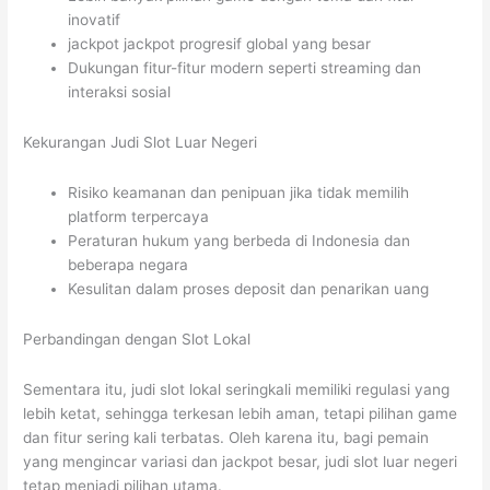
inovatif
jackpot jackpot progresif global yang besar
Dukungan fitur-fitur modern seperti streaming dan
interaksi sosial
Kekurangan Judi Slot Luar Negeri
Risiko keamanan dan penipuan jika tidak memilih
platform terpercaya
Peraturan hukum yang berbeda di Indonesia dan
beberapa negara
Kesulitan dalam proses deposit dan penarikan uang
Perbandingan dengan Slot Lokal
Sementara itu, judi slot lokal seringkali memiliki regulasi yang
lebih ketat, sehingga terkesan lebih aman, tetapi pilihan game
dan fitur sering kali terbatas. Oleh karena itu, bagi pemain
yang mengincar variasi dan jackpot besar, judi slot luar negeri
tetap menjadi pilihan utama.