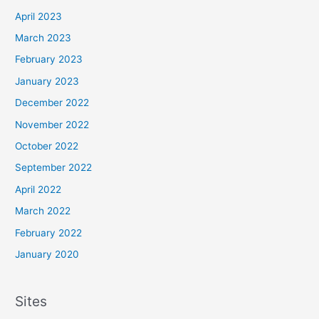
April 2023
March 2023
February 2023
January 2023
December 2022
November 2022
October 2022
September 2022
April 2022
March 2022
February 2022
January 2020
Sites