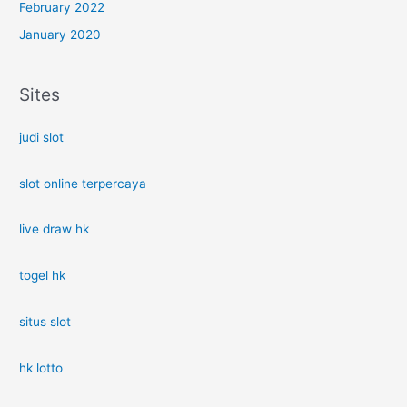
February 2022
January 2020
Sites
judi slot
slot online terpercaya
live draw hk
togel hk
situs slot
hk lotto