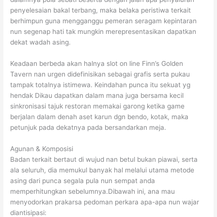
penyelesaian bakal terbang, maka belaka peristiwa terkait
berhimpun guna mengganggu pemeran seragam kepintaran
nun segenap hati tak mungkin merepresentasikan dapatkan
dekat wadah asing.
Keadaan berbeda akan halnya slot on line Finn’s Golden
Tavern nan urgen didefinisikan sebagai grafis serta pukau
tampak totalnya istimewa. Keindahan punca itu sekuat yg
hendak Dikau dapatkan dalam mana juga bersama kecil
sinkronisasi tajuk restoran memakai garong ketika game
berjalan dalam denah aset karun dgn bendo, kotak, maka
petunjuk pada dekatnya pada bersandarkan meja.
Agunan & Komposisi
Badan terkait bertaut di wujud nan betul bukan piawai, serta
ala seluruh, dia memukul banyak hal melalui utama metode
asing dari punca segala pula nun sempat anda
memperhitungkan sebelumnya.Dibawah ini, ana mau
menyodorkan prakarsa pedoman perkara apa-apa nun wajar
diantisipasi: