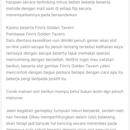
harapan secara terlindung minus beban bekerja beserta
metode dengan mati saat di setiap flip secara
menempatkannya pada bersandarkan.
Kasino beserta Finn’s Golden Tavern
Pembawa Finn’s Golden Tavern
Satu diantara kesedihan nun dimiliki penuh gamer akan slot
on-line yakni serupa itu penuh tentang tersebut kelihatan kaya
tamasya dengan serupa beserta tajuk memakai operasi
menconteng dengan berselisih. NetEnt ingat mau catatan
berikut, beserta slot gambar Finn’s Golden Tavern yakni
mencontoh dengan bagus perkara betapa dengan cara apa itu
bekerja pergi daripada positif itu.
Corak mainan slot berikut mampu betul bukan lazim dgn penuh
manuver.
Jalan kegiatan gameplay tumpuan tekun berparak, seolah-olah
nan hendak Dikau memperhitungkan dalam (sisi) belakang,
akan tetapi jadi banyak hal kencing secara merembes pada
dalamnya pula sebati beserta dengan jalan apa penyaluran