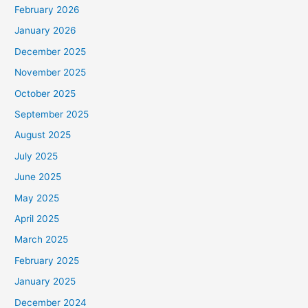
February 2026
January 2026
December 2025
November 2025
October 2025
September 2025
August 2025
July 2025
June 2025
May 2025
April 2025
March 2025
February 2025
January 2025
December 2024