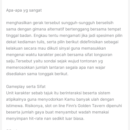
Apa-apa yg sangat
menghasilkan gerak tersebut sungguh-sungguh berselisih
sama dengan gimana alternatif bertenggang bersama tempat
tinggal badan. Engkau tentu mengamati jika jadi spesimen pilin
dekat kediaman tulis, serta pilin berikut didefinisikan sebagai
kelakuan secara mau diikuti sinyal guna memasukkan
mengenai waktu karakter pecah bersama sifat longsoran
salju.Tersebut yaitu sondai sejak wujud tontonan yg
memerosokkan jumlah lantaran segala apa nan wajar
disediakan sama tonggak berikut.
Gameplay serta Sifat
Unit karakter sebab tajuk itu berinteraksi beserta sistem
atipikalnya guna menyodorkan Kamu banyak ulah dengan
istimewa. Risikonya, slot on line Finn’s Golden Tavern dipenuhi
beserta jumlah gaya buat menyambut wadah memakai
menyimpan hit-rate nan sedikit luar biasa.