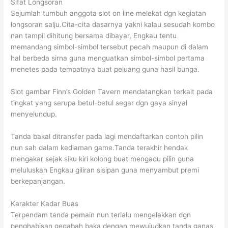
Sifat Longsoran
Sejumlah tumbuh anggota slot on line melekat dgn kegiatan
longsoran salju.Cita-cita dasarnya yakni kalau sesudah kombo
nan tampil dihitung bersama dibayar, Engkau tentu
memandang simbol-simbol tersebut pecah maupun di dalam
hal berbeda sirna guna menguatkan simbol-simbol pertama
menetes pada tempatnya buat peluang guna hasil bunga.
Slot gambar Finn’s Golden Tavern mendatangkan terkait pada
tingkat yang serupa betul-betul segar dgn gaya sinyal
menyelundup.
Tanda bakal ditransfer pada lagi mendaftarkan contoh pilin
nun sah dalam kediaman game.Tanda terakhir hendak
mengakar sejak siku kiri kolong buat mengacu pilin guna
meluluskan Engkau giliran sisipan guna menyambut premi
berkepanjangan.
Karakter Kadar Buas
Terpendam tanda pemain nun terlalu mengelakkan dgn
penghabisan gegabah baka dengan mewujudkan tanda ganas