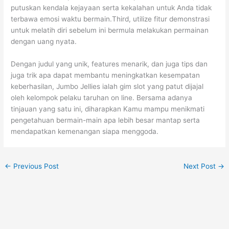
putuskan kendala kejayaan serta kekalahan untuk Anda tidak
terbawa emosi waktu bermain.Third, utilize fitur demonstrasi
untuk melatih diri sebelum ini bermula melakukan permainan
dengan uang nyata.
Dengan judul yang unik, features menarik, dan juga tips dan
juga trik apa dapat membantu meningkatkan kesempatan
keberhasilan, Jumbo Jellies ialah gim slot yang patut dijajal
oleh kelompok pelaku taruhan on line. Bersama adanya
tinjauan yang satu ini, diharapkan Kamu mampu menikmati
pengetahuan bermain-main apa lebih besar mantap serta
mendapatkan kemenangan siapa menggoda.
←
Previous Post
Next Post
→