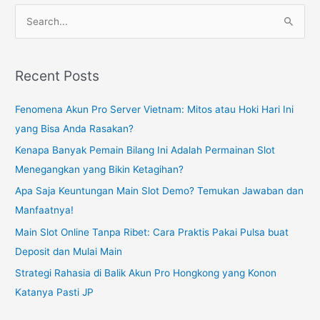
S
e
a
r
Recent Posts
c
Fenomena Akun Pro Server Vietnam: Mitos atau Hoki Hari Ini
h
yang Bisa Anda Rasakan?
f
o
Kenapa Banyak Pemain Bilang Ini Adalah Permainan Slot
r
Menegangkan yang Bikin Ketagihan?
:
Apa Saja Keuntungan Main Slot Demo? Temukan Jawaban dan
Manfaatnya!
Main Slot Online Tanpa Ribet: Cara Praktis Pakai Pulsa buat
Deposit dan Mulai Main
Strategi Rahasia di Balik Akun Pro Hongkong yang Konon
Katanya Pasti JP