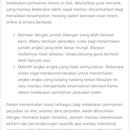
melakukan permainan lotere on line, dibutuhkan pula rencana
yang mantap.Beberapa taktik siapa mampu dimanfaatkan bagi
menaikkan kesempatan menang dalam bermain-main lotere
online di antara berbeda:
Bermain dengan jumlah bilangan yang lebih banyak
kecil: Waktu bermain perjudian, coba bagi menentukan
jumlah angka yang lebih besar mungil. Biarpun
hadiahnya tidak sebesar, tetapi peluang guna berhasil
lebih banyak luas.
Memilih angka-angka yang tidak sering keluar: Beberapa
analis togel merekomendasikan untuk menentukan
angka-angka yang kadang-kadang keluar.Masalah ini
satu mampu memperbaiki kesempatan berhasil Kamu
dalam melakukan permainan perjudian onlen.
Dalam menentukan masa terbagus bagi melakukan permainan
perjudian on line, analisis data perjudian sekali dibutuhkan.
Dengan memakai kajian tersebut, pemain mampu menemukan
pattern dan kecenderungan spesifik apa mampu menolong