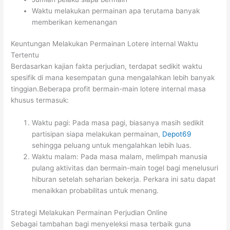
Waktu melakukan permainan apa terutama banyak
memberikan kemenangan
Keuntungan Melakukan Permainan Lotere internal Waktu
Tertentu
Berdasarkan kajian fakta perjudian, terdapat sedikit waktu
spesifik di mana kesempatan guna mengalahkan lebih banyak
tinggian.Beberapa profit bermain-main lotere internal masa
khusus termasuk:
Waktu pagi: Pada masa pagi, biasanya masih sedikit
partisipan siapa melakukan permainan,
Depot69
sehingga peluang untuk mengalahkan lebih luas.
Waktu malam: Pada masa malam, melimpah manusia
pulang aktivitas dan bermain-main togel bagi menelusuri
hiburan setelah seharian bekerja. Perkara ini satu dapat
menaikkan probabilitas untuk menang.
Strategi Melakukan Permainan Perjudian Online
Sebagai tambahan bagi menyeleksi masa terbaik guna