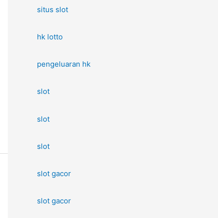
situs slot
hk lotto
pengeluaran hk
slot
slot
slot
slot gacor
slot gacor