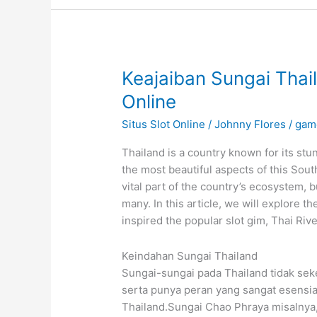
Berbunyi
Nyaring
Jumbo
Jellies
Keajaiban Sungai Thai
Online
Situs Slot Online
/
Johnny Flores
/
game
Thailand is a country known for its stu
the most beautiful aspects of this South
vital part of the country’s ecosystem, 
many. In this article, we will explore 
inspired the popular slot gim, Thai Ri
Keindahan Sungai Thailand
Sungai-sungai pada Thailand tidak s
serta punya peran yang sangat esensial
Thailand.Sungai Chao Phraya misalnya,