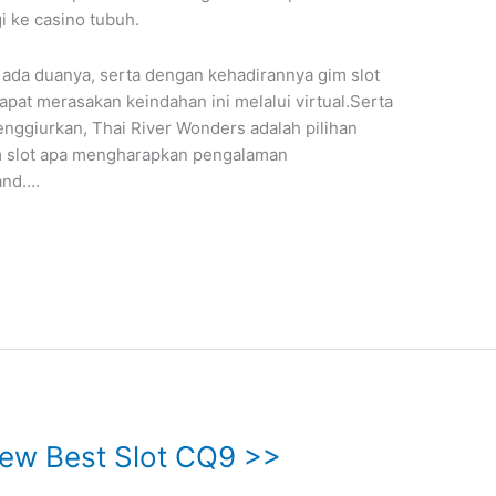
gi ke casino tubuh.
ada duanya, serta dengan kehadirannya gim slot
apat merasakan keindahan ini melalui virtual.Serta
enggiurkan, Thai River Wonders adalah pilihan
m slot apa mengharapkan pengalaman
and.…
view Best Slot CQ9 >>