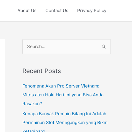
About Us
Contact Us
Privacy Policy
S
e
a
r
Recent Posts
c
Fenomena Akun Pro Server Vietnam:
h
Mitos atau Hoki Hari Ini yang Bisa Anda
f
Rasakan?
o
Kenapa Banyak Pemain Bilang Ini Adalah
r
Permainan Slot Menegangkan yang Bikin
:
Ketagihan?