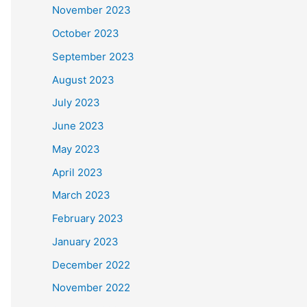
November 2023
October 2023
September 2023
August 2023
July 2023
June 2023
May 2023
April 2023
March 2023
February 2023
January 2023
December 2022
November 2022