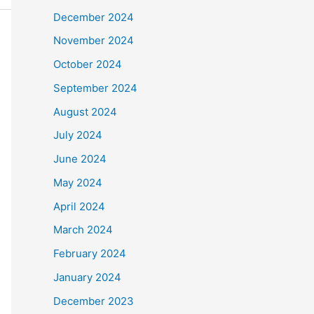
December 2024
November 2024
October 2024
September 2024
August 2024
July 2024
June 2024
May 2024
April 2024
March 2024
February 2024
January 2024
December 2023