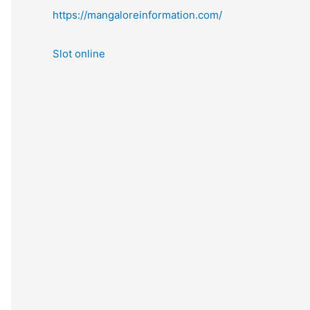
https://mangaloreinformation.com/
Slot online