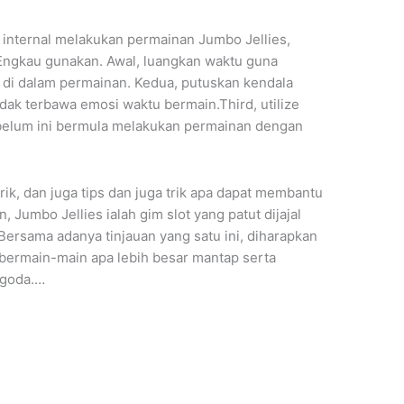
 internal melakukan permainan Jumbo Jellies,
t Engkau gunakan. Awal, luangkan waktu guna
di dalam permainan. Kedua, putuskan kendala
dak terbawa emosi waktu bermain.Third, utilize
sebelum ini bermula melakukan permainan dengan
ik, dan juga tips dan juga trik apa dapat membantu
Jumbo Jellies ialah gim slot yang patut dijajal
Bersama adanya tinjauan yang satu ini, diharapkan
rmain-main apa lebih besar mantap serta
goda.…