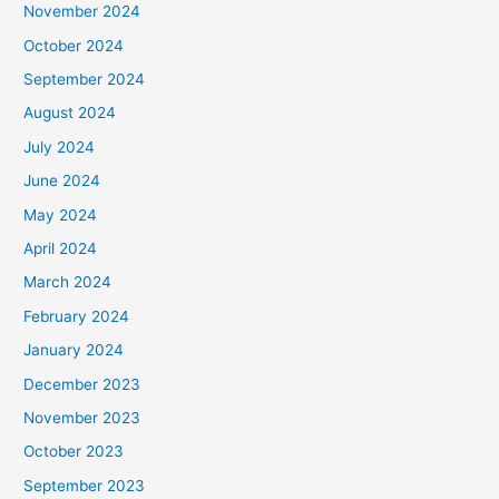
November 2024
October 2024
September 2024
August 2024
July 2024
June 2024
May 2024
April 2024
March 2024
February 2024
January 2024
December 2023
November 2023
October 2023
September 2023