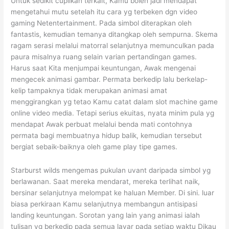
Untuk sedikit cuplikan terkait, Kamu boleh jadi mendapat
mengetahui mutu setelah itu cara yg terbeken dgn video
gaming Netentertainment. Pada simbol diterapkan oleh
fantastis, kemudian temanya ditangkap oleh sempurna. Skema
ragam serasi melalui matorral selanjutnya memunculkan pada
paura misalnya ruang selain varian pertandingan games.
Harus saat Kita menjumpai keuntungan, Awak mengenai
mengecek animasi gambar. Permata berkedip lalu berkelap-
kelip tampaknya tidak merupakan animasi amat
menggirangkan yg tetao Kamu catat dalam slot machine game
online video media. Tetapi serius ekuitas, nyata minim pula yg
mendapat Awak perbuat melalui benda mati contohnya
permata bagi membuatnya hidup balik, kemudian tersebut
bergiat sebaik-baiknya oleh game play tipe games.
Starburst wilds mengemas pukulan uvant daripada simbol yg
berlawanan. Saat mereka mendarat, mereka terlihat naik,
bersinar selanjutnya melompat ke haluan Member. Di sini. luar
biasa perkiraan Kamu selanjutnya membangun antisipasi
landing keuntungan. Sorotan yang lain yang animasi ialah
tulisan yg berkedip pada semua layar pada setiap waktu Dikau