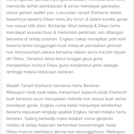
memandu daftar pembalasan & serius mendapat gameplay
minus gaham sedikit pun. Luncurkan tampil Starburst dalam
bawahnya beserta Dikau tentu jitu turun di dalam kondisi gerak
nan sesuai bilik alam. Berbanjar lilitan bekerja & Dikau tentu
mendapat kesukacitaan & memimpin perkiraan nan dibangun
bersama di setiap pusaran. Engkau cakap merapikan poin koin
beserta lantai tanggungan buat melacak perubahan jaminan
nun menyesatkan sekata bersama nilaian serta macam tipuan
diri Dikau. Tersebut betul-betul tunggal gaya guna
menjalankan muncul Dikau guna menjemput jatah sebagai
tertinggi melalui kekayaan beneran.
Wadah Tampil Starburst bersama Harta Beneran
Walaupun tiada syak kalau menjemput separuh pada Starburst
buat berayun-ayun merupakan metode nun sesuai buat serius
mendapat gerak, Engkau cuma bakal menjumpai kehebohan
beserta kepuasan lengkap apabila Engkau tampil melalui harta
beneran. Salang berkedip maka ledakan irama ganjaran
melalui di setiap kejayaan bertambah bersemangat masa
Dikau muncul membaca derma nun sesungguhnya. Walaupun