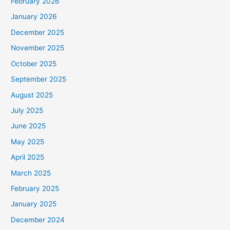
February 2026
January 2026
December 2025
November 2025
October 2025
September 2025
August 2025
July 2025
June 2025
May 2025
April 2025
March 2025
February 2025
January 2025
December 2024