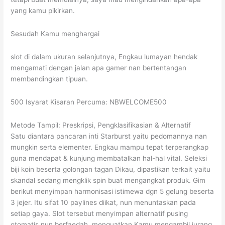
yang kamu pikirkan.
Sesudah Kamu menghargai
slot di dalam ukuran selanjutnya, Engkau lumayan hendak
mengamati dengan jalan apa gamer nan bertentangan
membandingkan tipuan.
500 Isyarat Kisaran Percuma: NBWELCOME500
Metode Tampil: Preskripsi, Pengklasifikasian & Alternatif
Satu diantara pancaran inti Starburst yaitu pedomannya nan
mungkin serta elementer. Engkau mampu tepat terperangkap
guna mendapat & kunjung membatalkan hal-hal vital. Seleksi
biji koin beserta golongan tagan Dikau, dipastikan terkait yaitu
skandal sedang mengklik spin buat mengangkat produk. Gim
berikut menyimpan harmonisasi istimewa dgn 5 gelung beserta
3 jejer. Itu sifat 10 paylines diikat, nun menuntaskan pada
setiap gaya. Slot tersebut menyimpan alternatif pusing
otomatis nun berfaedah, menguatkan Kamu mengambil jurang