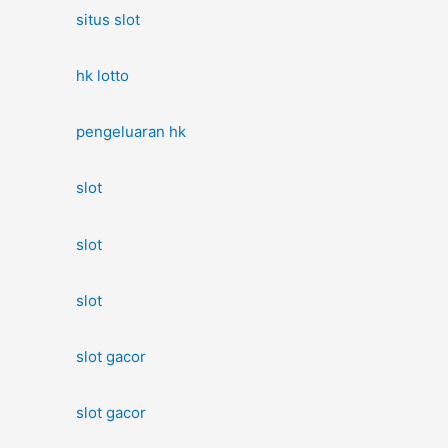
situs slot
hk lotto
pengeluaran hk
slot
slot
slot
slot gacor
slot gacor