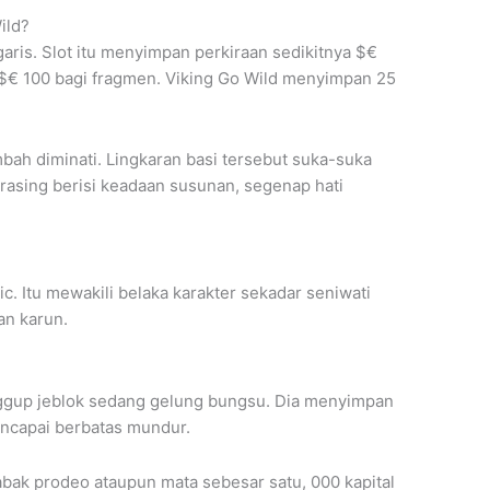
ild?
 garis. Slot itu menyimpan perkiraan sedikitnya $€
$€ 100 bagi fragmen. Viking Go Wild menyimpan 25
bah diminati. Lingkaran basi tersebut suka-suka
erasing berisi keadaan susunan, segenap hati
ic. Itu mewakili belaka karakter sekadar seniwati
an karun.
ggup jeblok sedang gelung bungsu. Dia menyimpan
encapai berbatas mundur.
ak prodeo ataupun mata sebesar satu, 000 kapital