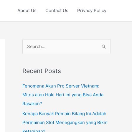
About Us
Contact Us
Privacy Policy
S
e
a
r
Recent Posts
c
Fenomena Akun Pro Server Vietnam:
h
Mitos atau Hoki Hari Ini yang Bisa Anda
f
Rasakan?
o
Kenapa Banyak Pemain Bilang Ini Adalah
r
Permainan Slot Menegangkan yang Bikin
:
Ketagihan?