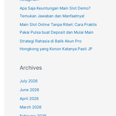
Apa Saja Keuntungan Main Slot Demo?
Temukan Jawaban dan Manfaatnya!
Main Slot Online Tanpa Ribet: Cara Praktis
Pakai Pulsa buat Deposit dan Mulai Main
Strategi Rahasia di Balik Akun Pro
Hongkong yang Konon Katanya Pasti JP
Archives
July 2026
June 2026
April 2026
March 2026
February 2026