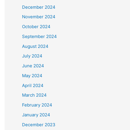
December 2024
November 2024
October 2024
September 2024
August 2024
July 2024
June 2024
May 2024
April 2024
March 2024
February 2024
January 2024
December 2023