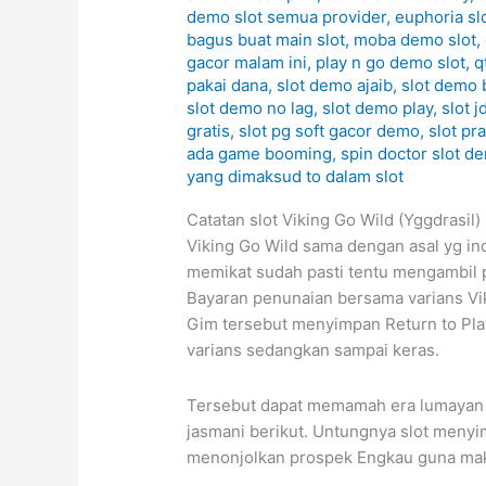
demo slot semua provider
,
euphoria sl
bagus buat main slot
,
moba demo slot
,
gacor malam ini
,
play n go demo slot
,
q
pakai dana
,
slot demo ajaib
,
slot demo 
slot demo no lag
,
slot demo play
,
slot 
gratis
,
slot pg soft gacor demo
,
slot pr
ada game booming
,
spin doctor slot d
yang dimaksud to dalam slot
Catatan slot Viking Go Wild (Yggdrasil)
Viking Go Wild sama dengan asal yg ind
memikat sudah pasti tentu mengambi
Bayaran penunaian bersama varians Vi
Gim tersebut menyimpan Return to Pla
varians sedangkan sampai keras.
Tersebut dapat memamah era lumayan
jasmani berikut. Untungnya slot meny
menonjolkan prospek Engkau guna mak