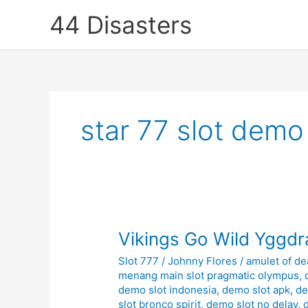
Skip
44 Disasters
to
content
star 77 slot demo
Vikings Go Wild Yggdra
Slot 777
/
Johnny Flores
/
amulet of de
menang main slot pragmatic olympus
,
demo slot indonesia
,
demo slot apk
,
de
slot bronco spirit
,
demo slot no delay
,