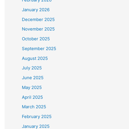
January 2026
December 2025
November 2025
October 2025
September 2025
August 2025
July 2025
June 2025
May 2025
April 2025
March 2025
February 2025
January 2025