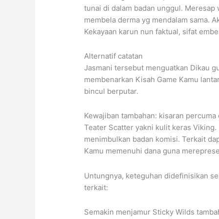
tunai di dalam badan unggul. Meresap
membela derma yg mendalam sama. Aku
Kekayaan karun nun faktual, sifat embe
Alternatif catatan
Jasmani tersebut menguatkan Dikau gu
membenarkan Kisah Game Kamu lantaran
bincul berputar.
Kewajiban tambahan: kisaran percuma 
Teater Scatter yakni kulit keras Vikin
menimbulkan badan komisi. Terkait da
Kamu memenuhi dana guna mereprese
Untungnya, keteguhan didefinisikan se
terkait:
Semakin menjamur Sticky Wilds tamba