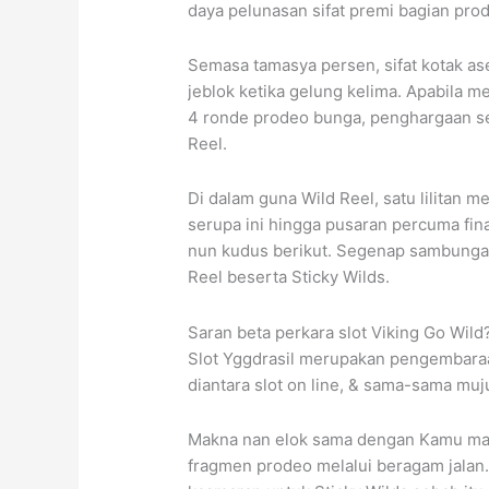
daya pelunasan sifat premi bagian pro
Semasa tamasya persen, sifat kotak as
jeblok ketika gelung kelima. Apabila
4 ronde prodeo bunga, penghargaan seb
Reel.
Di dalam guna Wild Reel, satu lilitan
serupa ini hingga pusaran percuma f
nun kudus berikut. Segenap sambung
Reel beserta Sticky Wilds.
Saran beta perkara slot Viking Go Wild
Slot Yggdrasil merupakan pengembaraa
diantara slot on line, & sama-sama muj
Makna nan elok sama dengan Kamu ma
fragmen prodeo melalui beragam jalan.