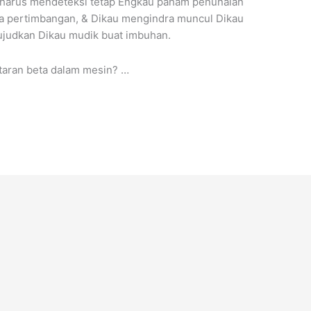
u harus mendeteksi tetap Engkau paham penunaian
a pertimbangan, & Dikau mengindra muncul Dikau
judkan Dikau mudik buat imbuhan.
taran beta dalam mesin? …