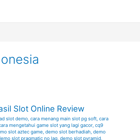
donesia
sil Slot Online Review
ad slot demo
,
cara menang main slot pg soft
,
cara
cara mengetahui game slot yang lagi gacor
,
cq9
mo slot aztec game
,
demo slot berhadiah
,
demo
demo slot pragmatic no lag
,
demo slot pyramid
,