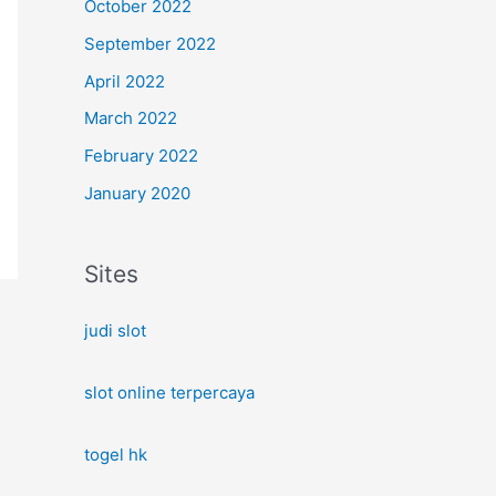
October 2022
September 2022
April 2022
March 2022
February 2022
January 2020
Sites
judi slot
slot online terpercaya
togel hk