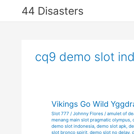
Skip
44 Disasters
to
content
cq9 demo slot in
Vikings Go Wild Yggdra
Slot 777
/
Johnny Flores
/
amulet of de
menang main slot pragmatic olympus
,
demo slot indonesia
,
demo slot apk
,
de
slot bronco spirit
,
demo slot no delay
,