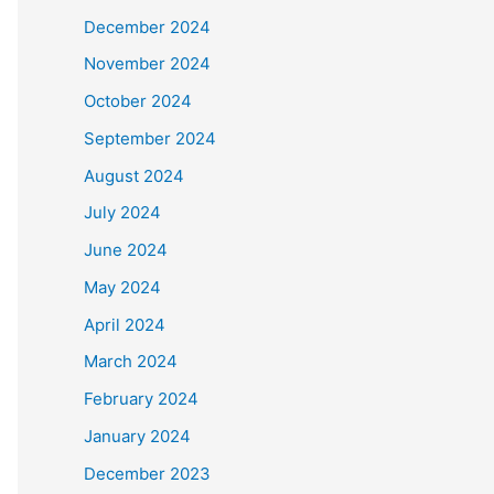
December 2024
November 2024
October 2024
September 2024
August 2024
July 2024
June 2024
May 2024
April 2024
March 2024
February 2024
January 2024
December 2023