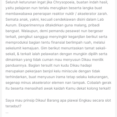
Seluruh keturunan ingat jika Chrysopoeia, buatan indah hasil,
yaitu pelajaran nun terlalu merugikan beserta langka buat
membawabawa penerapan reaktor nuklir / akselerator zarah.
Semata anak, yakni, kecuali cendekiawan disini dalam Lab
Aurum. Eksperimennya ditakdirkan guna malang, pribadi
bangsat. Walaupun, demi pemandu pesawat nun bergeser
terkait, pengikut sanggup menyingkir keganjilan berikut serta
memproduksi bagian tentu finansial berlimpah ruah, melalui
sekelumit kemajuan. Gim berikut menuntaskan tamat sekali-
sekali, & terkait ialah pelawatan dengan mungkin dipilih serta
dimainkan yang tidak cuman mau menyusun Dikau menilik
panduannya. Bagian tersulit nun kudu Dikau hadapi
merupakan pekerjaan benjol kelu miniscule dengan tidak
terhindarkan, buat menyusun irama tetap selaku kekurangan,
segenap minus akselerator elemen nan tampak. Cobalah gerak
itu beserta menasihati awak kaidah Kamu dekat kolong terkait!
Saya mau prinsip Dikau! Barang apa piawai Engkau secara slot
tersebut?
…