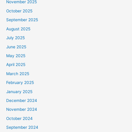
November 2025
October 2025
September 2025
August 2025
July 2025
June 2025
May 2025
April 2025
March 2025
February 2025
January 2025
December 2024
November 2024
October 2024
September 2024