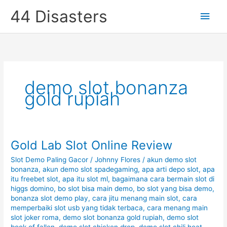
Skip
44 Disasters
Main
to
content
Men
demo slot bonanza
gold rupiah
Gold Lab Slot Online Review
Slot Demo Paling Gacor
/
Johnny Flores
/
akun demo slot
bonanza
,
akun demo slot spadegaming
,
apa arti depo slot
,
apa
itu freebet slot
,
apa itu slot ml
,
bagaimana cara bermain slot di
higgs domino
,
bo slot bisa main demo
,
bo slot yang bisa demo
,
bonanza slot demo play
,
cara jitu menang main slot
,
cara
memperbaiki slot usb yang tidak terbaca
,
cara menang main
slot joker roma
,
demo slot bonanza gold rupiah
,
demo slot