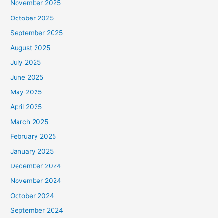
November 2025
October 2025
September 2025
August 2025
July 2025
June 2025
May 2025
April 2025
March 2025
February 2025
January 2025
December 2024
November 2024
October 2024
September 2024