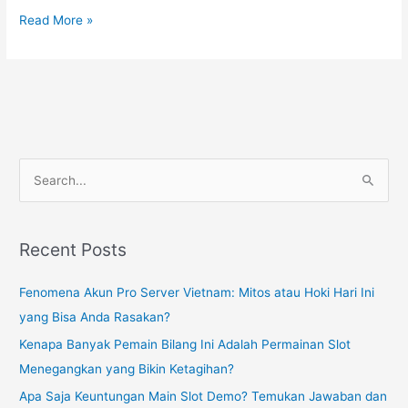
Gold
Read More »
Lab
Slot
Online
Review
S
e
a
r
Recent Posts
c
Fenomena Akun Pro Server Vietnam: Mitos atau Hoki Hari Ini
h
yang Bisa Anda Rasakan?
f
o
Kenapa Banyak Pemain Bilang Ini Adalah Permainan Slot
r
Menegangkan yang Bikin Ketagihan?
:
Apa Saja Keuntungan Main Slot Demo? Temukan Jawaban dan