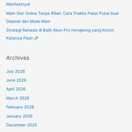
Manfaatnya!
Main Slot Online Tanpa Ribet: Cara Praktis Pakai Pulsa buat
Deposit dan Mulai Main
Strategi Rahasia di Balik Akun Pro Hongkong yang Konon
Katanya Pasti JP
Archives
July 2026
June 2026
April 2026
March 2026
February 2026
January 2026
December 2025