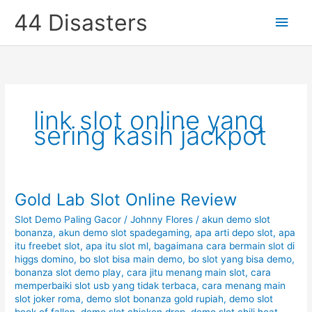
Skip
44 Disasters
Main
to
content
Men
link slot online yang
sering kasih jackpot
Gold Lab Slot Online Review
Slot Demo Paling Gacor
/
Johnny Flores
/
akun demo slot
bonanza
,
akun demo slot spadegaming
,
apa arti depo slot
,
apa
itu freebet slot
,
apa itu slot ml
,
bagaimana cara bermain slot di
higgs domino
,
bo slot bisa main demo
,
bo slot yang bisa demo
,
bonanza slot demo play
,
cara jitu menang main slot
,
cara
memperbaiki slot usb yang tidak terbaca
,
cara menang main
slot joker roma
,
demo slot bonanza gold rupiah
,
demo slot