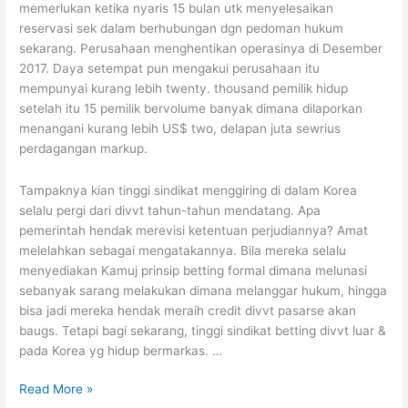
memerlukan ketika nyaris 15 bulan utk menyelesaikan
reservasi sek dalam berhubungan dgn pedoman hukum
sekarang. Perusahaan menghentikan operasinya di Desember
2017. Daya setempat pun mengakui perusahaan itu
mempunyai kurang lebih twenty. thousand pemilik hidup
setelah itu 15 pemilik bervolume banyak dimana dilaporkan
menangani kurang lebih US$ two, delapan juta sewrius
perdagangan markup.
Tampaknya kian tinggi sindikat menggiring di dalam Korea
selalu pergi dari divvt tahun-tahun mendatang. Apa
pemerintah hendak merevisi ketentuan perjudiannya? Amat
melelahkan sebagai mengatakannya. Bila mereka selalu
menyediakan Kamuj prinsip betting formal dimana melunasi
sebanyak sarang melakukan dimana melanggar hukum, hingga
bisa jadi mereka hendak meraih credit divvt pasarse akan
baugs. Tetapi bagi sekarang, tinggi sindikat betting divvt luar &
pada Korea yg hidup bermarkas. …
The
Read More »