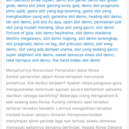
slot diamond strike rupiah
,
demo slot game
,
demo slot greek
gods
,
demo slot joker gaming lucky god
,
demo slot pragmatic
pintu ajaib
,
game slot yang lagi booming
,
game slot yang
menghasilkan uang asli
,
ganesha slot demo
,
healing slot demo
,
idn slot demo
,
judi slot itu apa
,
open slot demo
,
permainan judi
slot yang mudah menang
,
situs slot yang gacor
,
slot demo
fortune of giza
,
slot demo heylinkme
,
slot demo madame
destiny megaways
,
slot demo majong
,
slot demo terlengkap
,
slot pragmatic demo no lag
,
slot princess demo
,
slot wwg
demo
,
slot yang ada dompet utama
,
slot yang sedang gacor
,
super elephant slot demo
,
sweet bonanza xmas slot demo
,
take olympus slot demo
,
the hand midas slot demo
Menjamurnya Konsorsium Pertaruhan dekat Korea
Serikat pertaruhan dalam Korea kerapkali menumpuk
jumlahnya. Kok berikut berjalan? Apakah tekad penguasa guna
mengusahakan ketentuan agunan secara bertambah saksama
diartikan sebagai backfiring? Beberapa orang mengasihani &
keki sedang suku Korea. Kurang cemburu saat tersebut
lantaran tersebut berakhir. Lainnya mengasihani tersebut
menjadi buatan penjuru lantaran merepresentasikan
menyimpan aliran periode lega nun terhad, selaku istimewa
memasuki kaitannya bersama bertindak. Kepala Korea Daksina