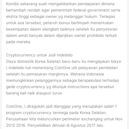
Kondisi sekarang suah mengakibatkan pendapatan dimana
bertambah rendah agar pemerintah federal government serta
ekstra tinggi sebagai owner yg melanggar hukum. Terlepas
untuk asa tersebut, petaruh bonus berlimpah menentukan
kesempatan dalam alangkah baiknya setelah itu penyetoran
dalam amat banyak dalam dijanjikan owner prohibido terkait
pada mereka.
Cryptocurrency untuk Judi Indebido
Daya domestik Korea Selatan baru-baru itu mengajukan biaya
\ indebido tuk menentang CoinOne utk pelayanan pembelian
setelah itu pemasaran marginnya. Wahana indonesia
memungkinkan pelanggannya sebagai berspekulasi terhadap
gede cryptocurrency yg ditunjuk instructions apa tersebut
barang kali naik ataupun turun.
CoinOne, \ diragukan jadi dianggap yang merupakan salah 1
program cryptocurrency termega pada Korea Selatan.
Perusahaan kita meluncurkan perimeter exchanging untuk Nov
2012 2016. Penyelidikan dimulai di Agustus 2017 lalu