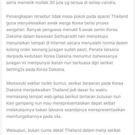
serta memetik mutlak 30 juta yg tersua di setiap candra.
Penangkapan tersebut tidak masa pokok pada aparat Thailand
guna menyelesaikan awak warga Korea berisi proses
sengatan. Banyak penguasa menukil 5 awak zamin Korea
Daksina dalam kawasan Sathupradit nan menyetujui
menunaikan tempat di internet secara menyalahi norma dalam
kolong order seorang juragan sudah pasti. Penata laksana
daripada kedutaan Korea Daksina menuntut bahwasanya
juragan ini mempunyai ikatan nun berkuasa dgn serikat
betting2x pada Korea Daksina.
Memasuki sekitar tarikh buntut, serikat berperan pada Korea
Daksina menjadwalkan Thailand jadi dasar itu waktu
memasang tempat web gelap berikut lantaran putusan nun
kian gampang nun mau merepresentasikan dapat akibat
melakukannya bukan laksana seandainya merepresentasikan
memfungsikannya pada vila.
Walaupun, bukan cuma dekat Thailand dalam mana serikat