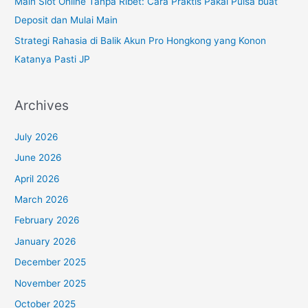
Main Slot Online Tanpa Ribet: Cara Praktis Pakai Pulsa buat
Deposit dan Mulai Main
Strategi Rahasia di Balik Akun Pro Hongkong yang Konon
Katanya Pasti JP
Archives
July 2026
June 2026
April 2026
March 2026
February 2026
January 2026
December 2025
November 2025
October 2025