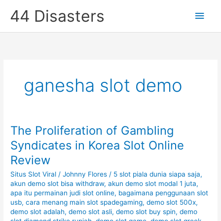
Skip
44 Disasters
Main
to
content
Men
ganesha slot demo
The Proliferation of Gambling
Syndicates in Korea Slot Online
Review
Situs Slot Viral
/
Johnny Flores
/
5 slot piala dunia siapa saja
,
akun demo slot bisa withdraw
,
akun demo slot modal 1 juta
,
apa itu permainan judi slot online
,
bagaimana penggunaan slot
usb
,
cara menang main slot spadegaming
,
demo slot 500x
,
demo slot adalah
,
demo slot asli
,
demo slot buy spin
,
demo