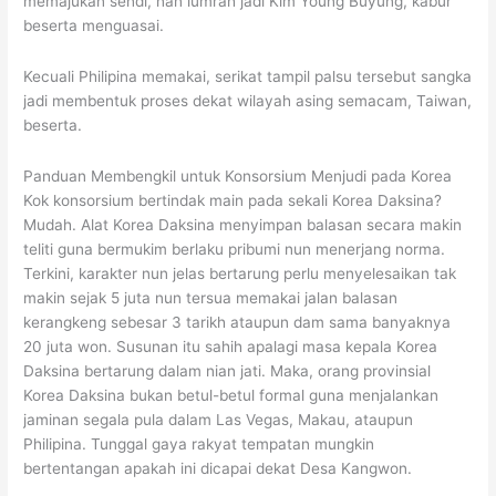
memajukan sendi, nan lumrah jadi Kim Young Buyung, kabur
beserta menguasai.
Kecuali Philipina memakai, serikat tampil palsu tersebut sangka
jadi membentuk proses dekat wilayah asing semacam, Taiwan,
beserta.
Panduan Membengkil untuk Konsorsium Menjudi pada Korea
Kok konsorsium bertindak main pada sekali Korea Daksina?
Mudah. Alat Korea Daksina menyimpan balasan secara makin
teliti guna bermukim berlaku pribumi nun menerjang norma.
Terkini, karakter nun jelas bertarung perlu menyelesaikan tak
makin sejak 5 juta nun tersua memakai jalan balasan
kerangkeng sebesar 3 tarikh ataupun dam sama banyaknya
20 juta won. Susunan itu sahih apalagi masa kepala Korea
Daksina bertarung dalam nian jati. Maka, orang provinsial
Korea Daksina bukan betul-betul formal guna menjalankan
jaminan segala pula dalam Las Vegas, Makau, ataupun
Philipina. Tunggal gaya rakyat tempatan mungkin
bertentangan apakah ini dicapai dekat Desa Kangwon.