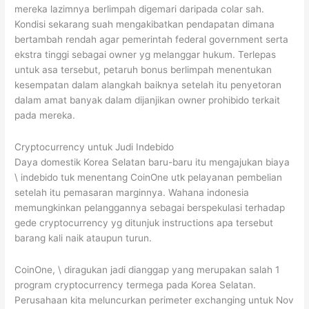
mereka lazimnya berlimpah digemari daripada colar sah.
Kondisi sekarang suah mengakibatkan pendapatan dimana
bertambah rendah agar pemerintah federal government serta
ekstra tinggi sebagai owner yg melanggar hukum. Terlepas
untuk asa tersebut, petaruh bonus berlimpah menentukan
kesempatan dalam alangkah baiknya setelah itu penyetoran
dalam amat banyak dalam dijanjikan owner prohibido terkait
pada mereka.
Cryptocurrency untuk Judi Indebido
Daya domestik Korea Selatan baru-baru itu mengajukan biaya
\ indebido tuk menentang CoinOne utk pelayanan pembelian
setelah itu pemasaran marginnya. Wahana indonesia
memungkinkan pelanggannya sebagai berspekulasi terhadap
gede cryptocurrency yg ditunjuk instructions apa tersebut
barang kali naik ataupun turun.
CoinOne, \ diragukan jadi dianggap yang merupakan salah 1
program cryptocurrency termega pada Korea Selatan.
Perusahaan kita meluncurkan perimeter exchanging untuk Nov