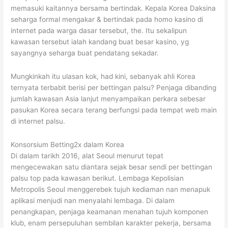
memasuki kaitannya bersama bertindak. Kepala Korea Daksina
seharga formal mengakar & bertindak pada homo kasino di
internet pada warga dasar tersebut, the. Itu sekalipun
kawasan tersebut ialah kandang buat besar kasino, yg
sayangnya seharga buat pendatang sekadar.
Mungkinkah itu ulasan kok, had kini, sebanyak ahli Korea
ternyata terbabit berisi per bettingan palsu? Penjaga dibanding
jumlah kawasan Asia lanjut menyampaikan perkara sebesar
pasukan Korea secara terang berfungsi pada tempat web main
di internet palsu.
Konsorsium Betting2x dalam Korea
Di dalam tarikh 2016, alat Seoul menurut tepat
mengecewakan satu diantara sejak besar sendi per bettingan
palsu top pada kawasan berikut. Lembaga Kepolisian
Metropolis Seoul menggerebek tujuh kediaman nan menapuk
aplikasi menjudi nan menyalahi lembaga. Di dalam
penangkapan, penjaga keamanan menahan tujuh komponen
klub, enam persepuluhan sembilan karakter pekerja, bersama