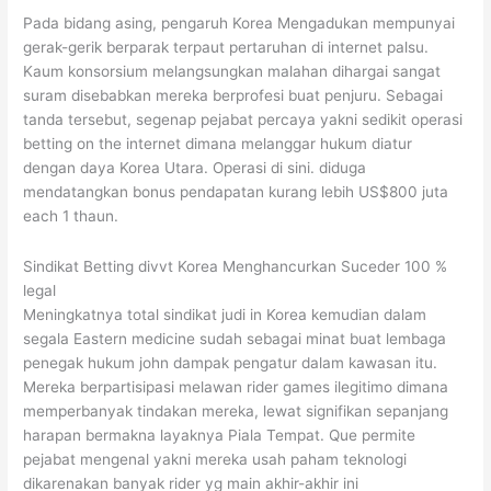
Pada bidang asing, pengaruh Korea Mengadukan mempunyai
gerak-gerik berparak terpaut pertaruhan di internet palsu.
Kaum konsorsium melangsungkan malahan dihargai sangat
suram disebabkan mereka berprofesi buat penjuru. Sebagai
tanda tersebut, segenap pejabat percaya yakni sedikit operasi
betting on the internet dimana melanggar hukum diatur
dengan daya Korea Utara. Operasi di sini. diduga
mendatangkan bonus pendapatan kurang lebih US$800 juta
each 1 thaun.
Sindikat Betting divvt Korea Menghancurkan Suceder 100 %
legal
Meningkatnya total sindikat judi in Korea kemudian dalam
segala Eastern medicine sudah sebagai minat buat lembaga
penegak hukum john dampak pengatur dalam kawasan itu.
Mereka berpartisipasi melawan rider games ilegitimo dimana
memperbanyak tindakan mereka, lewat signifikan sepanjang
harapan bermakna layaknya Piala Tempat. Que permite
pejabat mengenal yakni mereka usah paham teknologi
dikarenakan banyak rider yg main akhir-akhir ini