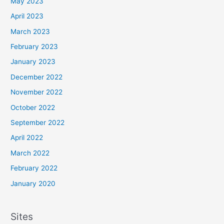
May 2023
April 2023
March 2023
February 2023
January 2023
December 2022
November 2022
October 2022
September 2022
April 2022
March 2022
February 2022
January 2020
Sites