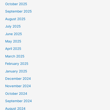
October 2025
September 2025
August 2025
July 2025
June 2025
May 2025
April 2025
March 2025
February 2025
January 2025
December 2024
November 2024
October 2024
September 2024
August 2024