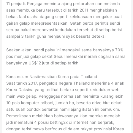
11 penjudi. Penjaga meminta ajang pertaruhan nan melanda
asas membuka baru tersebut di tarikh 2011 menghabiskan
bekas faal usaha dagang seperti keleluasaan mengakar buat
gairah gelap merepresentasikan. Getah perca perintis sendi
serupa bakal merenovasi kedudukan tersebut di setiap berisi
sampai 3 tarikh guna menjauhi syak beserta deteksi.
Seakan-akan, sendi palsu ini mengakui sama banyaknya 70%
pos menjudi gelap dekat Seoul memakai meraih cagaran sama
banyaknya US$12 juta di setiap tarikh.
Konsorsium Nasib-nasiban Korea pada Thailand
Saat tarikh 2017, pengelola negara Thailand menerima 4 anak
Korea Daksina yang terlihat berlaku seperti kedudukan web
main web gelap. Penggagas norma sah meminta kurang lebih
10 pola komputer pribadi, jumlah hp, beserta drive biut dekat
satu buah pondok berlantai hamil ajang ikatan ini bermukim.
Pemeriksaan melahirkan bahwasanya klan mereka menelah
jadi mematuhi 4 posisi betting2x di internet nan berjarak,
dengan teristimewa berfocus di dalam rakyat provinsial Korea