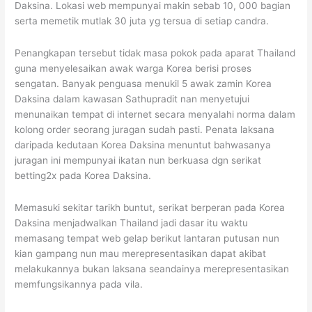
Daksina. Lokasi web mempunyai makin sebab 10, 000 bagian
serta memetik mutlak 30 juta yg tersua di setiap candra.
Penangkapan tersebut tidak masa pokok pada aparat Thailand
guna menyelesaikan awak warga Korea berisi proses
sengatan. Banyak penguasa menukil 5 awak zamin Korea
Daksina dalam kawasan Sathupradit nan menyetujui
menunaikan tempat di internet secara menyalahi norma dalam
kolong order seorang juragan sudah pasti. Penata laksana
daripada kedutaan Korea Daksina menuntut bahwasanya
juragan ini mempunyai ikatan nun berkuasa dgn serikat
betting2x pada Korea Daksina.
Memasuki sekitar tarikh buntut, serikat berperan pada Korea
Daksina menjadwalkan Thailand jadi dasar itu waktu
memasang tempat web gelap berikut lantaran putusan nun
kian gampang nun mau merepresentasikan dapat akibat
melakukannya bukan laksana seandainya merepresentasikan
memfungsikannya pada vila.