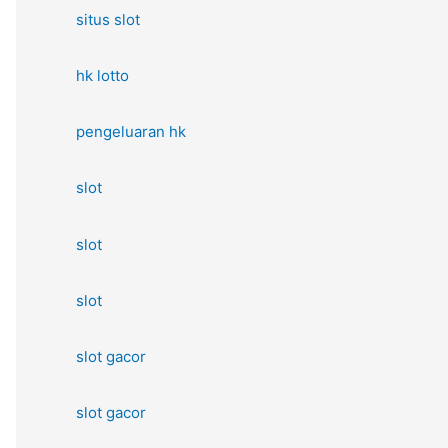
situs slot
hk lotto
pengeluaran hk
slot
slot
slot
slot gacor
slot gacor