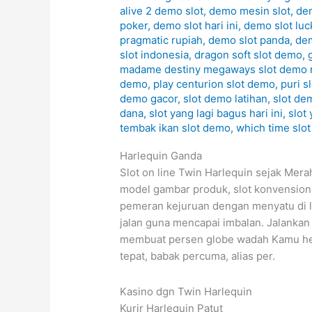
alive 2 demo slot
,
demo mesin slot
,
de
poker
,
demo slot hari ini
,
demo slot luc
pragmatic rupiah
,
demo slot panda
,
dem
slot indonesia
,
dragon soft slot demo
,
madame destiny megaways slot demo 
demo
,
play centurion slot demo
,
puri s
demo gacor
,
slot demo latihan
,
slot de
dana
,
slot yang lagi bagus hari ini
,
slot
tembak ikan slot demo
,
which time slot
Harlequin Ganda
Slot on line Twin Harlequin sejak Me
model gambar produk, slot konvensio
pemeran kejuruan dengan menyatu di 
jalan guna mencapai imbalan. Jalanka
membuat persen globe wadah Kamu h
tepat, babak percuma, alias per.
Kasino dgn Twin Harlequin
Kurir Harlequin Patut