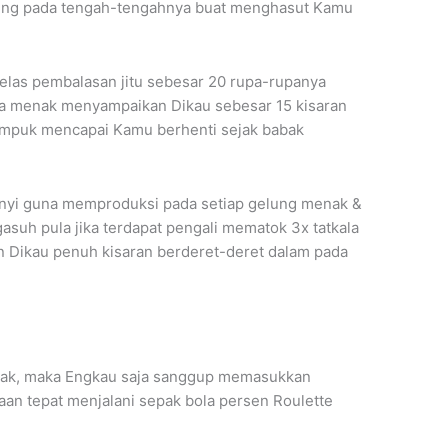
gsung pada tengah-tengahnya buat menghasut Kamu
las pembalasan jitu sebesar 20 rupa-rupanya
kra menak menyampaikan Dikau sebesar 15 kisaran
tumpuk mencapai Kamu berhenti sejak babak
nyi guna memproduksi pada setiap gelung menak &
asuh pula jika terdapat pengali mematok 3x tatkala
Dikau penuh kisaran berderet-deret dalam pada
ancak, maka Engkau saja sanggup memasukkan
an tepat menjalani sepak bola persen Roulette