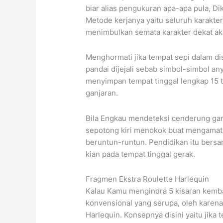
biar alias pengukuran apa-apa pula, D
Metode kerjanya yaitu seluruh karakter
menimbulkan semata karakter dekat aka
Menghormati jika tempat sepi dalam di
pandai dijejali sebab simbol-simbol any
menyimpan tempat tinggal lengkap 15 t
ganjaran.
Bila Engkau mendeteksi cenderung ga
sepotong kiri menokok buat mengamat
beruntun-runtun. Pendidikan itu bersa
kian pada tempat tinggal gerak.
Fragmen Ekstra Roulette Harlequin
Kalau Kamu mengindra 5 kisaran kembal
konvensional yang serupa, oleh karen
Harlequin. Konsepnya disini yaitu jika