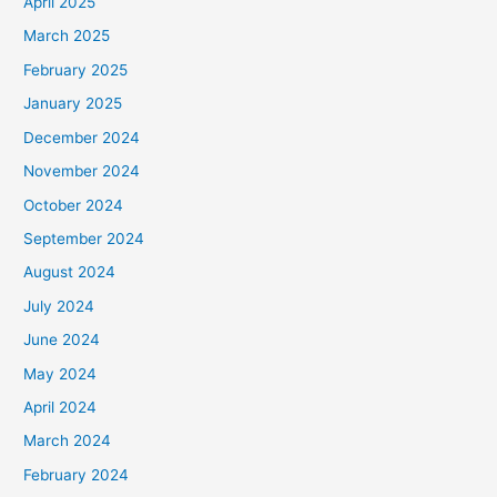
April 2025
March 2025
February 2025
January 2025
December 2024
November 2024
October 2024
September 2024
August 2024
July 2024
June 2024
May 2024
April 2024
March 2024
February 2024