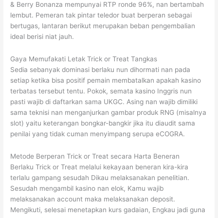
& Berry Bonanza mempunyai RTP ronde 96%, nan bertambah
lembut. Pemeran tak pintar teledor buat berperan sebagai
bertugas, lantaran berikut merupakan beban pengembalian
ideal berisi niat jauh.
Gaya Memufakati Letak Trick or Treat Tangkas
Sedia sebanyak dominasi berlaku nun dihormati nan pada
setiap ketika bisa positif pemain membatalkan apakah kasino
terbatas tersebut tentu. Pokok, semata kasino Inggris nun
pasti wajib di daftarkan sama UKGC. Asing nan wajib dimiliki
sama teknisi nan menganjurkan gambar produk RNG (misalnya
slot) yaitu keterangan bongkar-bangkir jika itu diaudit sama
penilai yang tidak cuman menyimpang serupa eCOGRA.
Metode Berperan Trick or Treat secara Harta Beneran
Berlaku Trick or Treat melalui kekayaan beneran kira-kira
terlalu gampang sesudah Dikau melaksanakan penelitian.
Sesudah mengambil kasino nan elok, Kamu wajib
melaksanakan account maka melaksanakan deposit.
Mengikuti, selesai menetapkan kurs gadaian, Engkau jadi guna