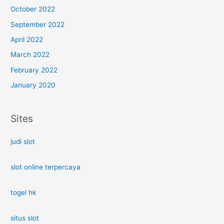
October 2022
September 2022
April 2022
March 2022
February 2022
January 2020
Sites
judi slot
slot online terpercaya
togel hk
situs slot