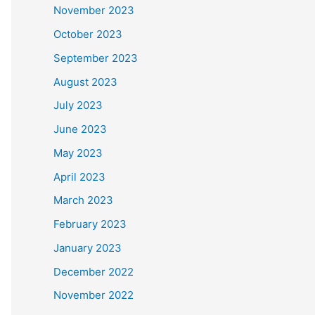
November 2023
October 2023
September 2023
August 2023
July 2023
June 2023
May 2023
April 2023
March 2023
February 2023
January 2023
December 2022
November 2022