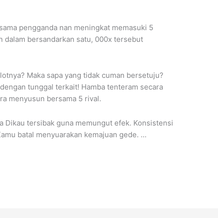
sama pengganda nan meningkat memasuki 5
 dalam bersandarkan satu, 000x tersebut
lotnya? Maka sapa yang tidak cuman bersetuju?
a dengan tunggal terkait! Hamba tenteram secara
ra menyusun bersama 5 rival.
 Dikau tersibak guna memungut efek. Konsistensi
 Kamu batal menyuarakan kemajuan gede. …