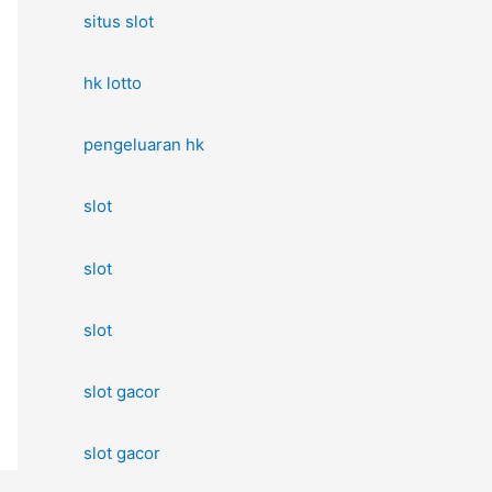
situs slot
hk lotto
pengeluaran hk
slot
slot
slot
slot gacor
slot gacor