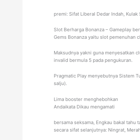
premi: Sifat Liberal Dedar Indah, Kulak 
Slot Berharga Bonanza – Gameplay ber
Gems Bonanza yaitu slot pemenuhan clu
Maksudnya yakni guna menyesatkan clu
invalid bermula 5 pada pengukuran.
Pragmatic Play menyebutnya Sistem Tu
salju).
Lima booster menghebohkan
Andaikata Dikau mengamati
bersama seksama, Engkau bakal tahu tan
secara sifat selanjutnya: Ningrat, Mera