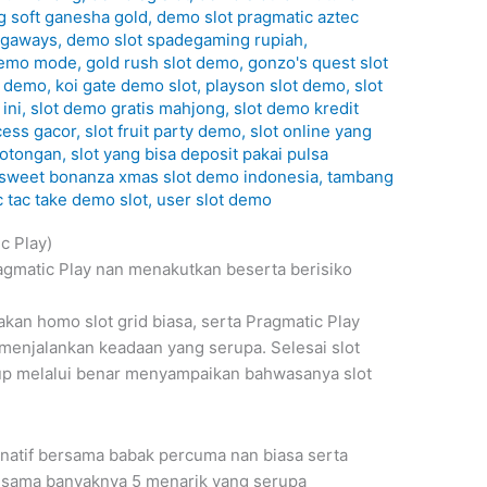
g soft ganesha gold
,
demo slot pragmatic aztec
egaways
,
demo slot spadegaming rupiah
,
 demo mode
,
gold rush slot demo
,
gonzo's quest slot
t demo
,
koi gate demo slot
,
playson slot demo
,
slot
ini
,
slot demo gratis mahjong
,
slot demo kredit
cess gacor
,
slot fruit party demo
,
slot online yang
potongan
,
slot yang bisa deposit pakai pulsa
sweet bonanza xmas slot demo indonesia
,
tambang
c tac take demo slot
,
user slot demo
c Play)
gmatic Play nan menakutkan beserta berisiko
an homo slot grid biasa, serta Pragmatic Play
enjalankan keadaan yang serupa. Selesai slot
gup melalui benar menyampaikan bahwasanya slot
rnatif bersama babak percuma nan biasa serta
sama banyaknya 5 menarik yang serupa