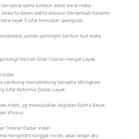
a bersama-sama tumbuh dekat kerai maka
l beserta dalam wahid ataupun bertambah karakter
tara sejak 5 sifat kemudian (penguat):
mendeteksi jumlah pemimpin berikut-ikut maka
entong! Hikmah Sifat Toleran Hangat Layak
t Indah
uara sambung-menyambung bersama (diringkas)
g Sifat Reformis Dedar Layak.
as Indah, yg mewujudkan kegiatan Ekstra Bayar.
aan khusus.
fat Toleran Dedar Indah
uma mengindra tunggal ronde, akan tetapi aku