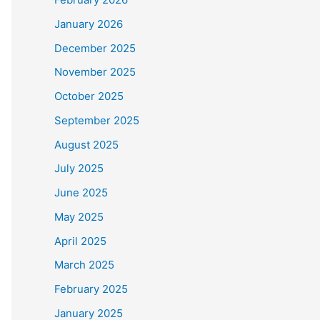
January 2026
December 2025
November 2025
October 2025
September 2025
August 2025
July 2025
June 2025
May 2025
April 2025
March 2025
February 2025
January 2025