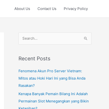
About Us
Contact Us
Privacy Policy
S
e
a
r
Recent Posts
c
Fenomena Akun Pro Server Vietnam:
h
Mitos atau Hoki Hari Ini yang Bisa Anda
f
Rasakan?
o
Kenapa Banyak Pemain Bilang Ini Adalah
r
Permainan Slot Menegangkan yang Bikin
:
Ketagihan?