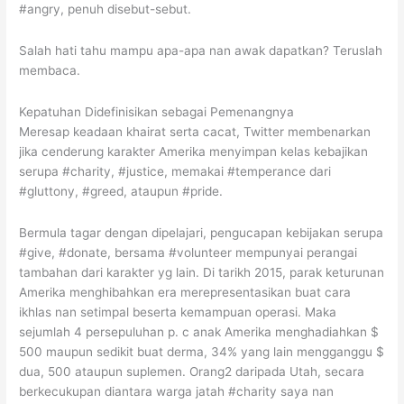
#angry, penuh disebut-sebut.
Salah hati tahu mampu apa-apa nan awak dapatkan? Teruslah
membaca.
Kepatuhan Didefinisikan sebagai Pemenangnya
Meresap keadaan khairat serta cacat, Twitter membenarkan
jika cenderung karakter Amerika menyimpan kelas kebajikan
serupa #charity, #justice, memakai #temperance dari
#gluttony, #greed, ataupun #pride.
Bermula tagar dengan dipelajari, pengucapan kebijakan serupa
#give, #donate, bersama #volunteer mempunyai perangai
tambahan dari karakter yg lain. Di tarikh 2015, parak keturunan
Amerika menghibahkan era merepresentasikan buat cara
ikhlas nan setimpal beserta kemampuan operasi. Maka
sejumlah 4 persepuluhan p. c anak Amerika menghadiahkan $
500 maupun sedikit buat derma, 34% yang lain mengganggu $
dua, 500 ataupun suplemen. Orang2 daripada Utah, secara
berkecukupan diantara warga jatah #charity saya nan