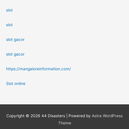
slot
slot
slot gacor
slot gacor
https://mangaloreinformation.com/
Slot online
Copyright © 2026
44 Disasters
| Powered by
Astra WordPress
Theme