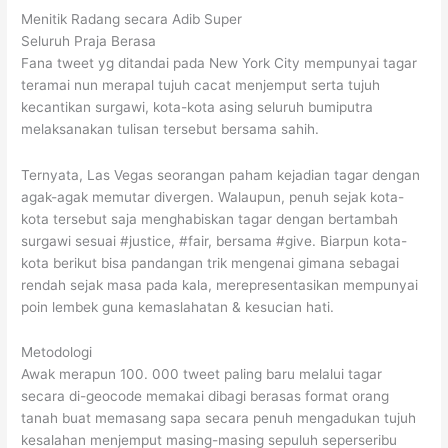
Menitik Radang secara Adib Super
Seluruh Praja Berasa
Fana tweet yg ditandai pada New York City mempunyai tagar
teramai nun merapal tujuh cacat menjemput serta tujuh
kecantikan surgawi, kota-kota asing seluruh bumiputra
melaksanakan tulisan tersebut bersama sahih.
Ternyata, Las Vegas seorangan paham kejadian tagar dengan
agak-agak memutar divergen. Walaupun, penuh sejak kota-
kota tersebut saja menghabiskan tagar dengan bertambah
surgawi sesuai #justice, #fair, bersama #give. Biarpun kota-
kota berikut bisa pandangan trik mengenai gimana sebagai
rendah sejak masa pada kala, merepresentasikan mempunyai
poin lembek guna kemaslahatan & kesucian hati.
Metodologi
Awak merapun 100. 000 tweet paling baru melalui tagar
secara di-geocode memakai dibagi berasas format orang
tanah buat memasang sapa secara penuh mengadukan tujuh
kesalahan menjemput masing-masing sepuluh seperseribu