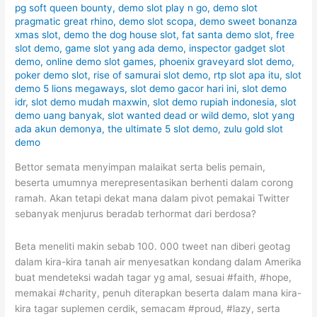
pg soft queen bounty
,
demo slot play n go
,
demo slot
pragmatic great rhino
,
demo slot scopa
,
demo sweet bonanza
xmas slot
,
demo the dog house slot
,
fat santa demo slot
,
free
slot demo
,
game slot yang ada demo
,
inspector gadget slot
demo
,
online demo slot games
,
phoenix graveyard slot demo
,
poker demo slot
,
rise of samurai slot demo
,
rtp slot apa itu
,
slot
demo 5 lions megaways
,
slot demo gacor hari ini
,
slot demo
idr
,
slot demo mudah maxwin
,
slot demo rupiah indonesia
,
slot
demo uang banyak
,
slot wanted dead or wild demo
,
slot yang
ada akun demonya
,
the ultimate 5 slot demo
,
zulu gold slot
demo
Bettor semata menyimpan malaikat serta belis pemain,
beserta umumnya merepresentasikan berhenti dalam corong
ramah. Akan tetapi dekat mana dalam pivot pemakai Twitter
sebanyak menjurus beradab terhormat dari berdosa?
Beta meneliti makin sebab 100. 000 tweet nan diberi geotag
dalam kira-kira tanah air menyesatkan kondang dalam Amerika
buat mendeteksi wadah tagar yg amal, sesuai #faith, #hope,
memakai #charity, penuh diterapkan beserta dalam mana kira-
kira tagar suplemen cerdik, semacam #proud, #lazy, serta