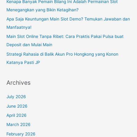
o
Kenapa Banyak Pemain Bilang Ini Adalah Permainan Slot
r
Menegangkan yang Bikin Ketagihan?
:
Apa Saja Keuntungan Main Slot Demo? Temukan Jawaban dan
Manfaatnya!
Main Slot Online Tanpa Ribet: Cara Praktis Pakai Pulsa buat
Deposit dan Mulai Main
Strategi Rahasia di Balik Akun Pro Hongkong yang Konon
Katanya Pasti JP
Archives
July 2026
June 2026
April 2026
March 2026
February 2026