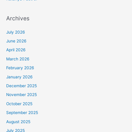
Archives
July 2026
June 2026
April 2026
March 2026
February 2026
January 2026
December 2025
November 2025
October 2025
September 2025
August 2025
July 2025