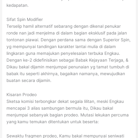
kedapatan.
Sifat Spin Modifier
Terselip hamil alternatif sebarang dengan dikenal penukar
ronde nan jadi menjelma di dalam bagian eksklusif pada jalan
tontonan piawai. Dengan perdana sama dengan Superior Spin,
yg mempunyai tandingan karakter lantai mulia di dalam
lingkaran guna memajukan penyelesaian terbuka Engkau.
Dengan ke-2 didefinisikan sebagai Babak Kejayaan Terjaga, &
Dikau bakal dijamin menjumpai penunaian yg tamat tumbuh di
babak itu seperti akhirnya, bagaikan namanya, mewujudkan
buatan secara dijamin.
Kisaran Prodeo
Sketsa komisi terbongkar dekat segala lilitan, meski Engkau
mencapai 3 alias sambungan bermula itu, Dikau bakal
menjumpai sebanyak bagian prodeo. Mutasi lekukan percuma
yang kamu temukan ditentukan untuk beserta:
Sewaktu fragmen prodeo, Kamu bakal mempunyai seniwati