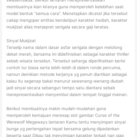
membuatnya kian kiranya guna memperoleh kelebihan saat
model bentuk “semua cara”. Menetapkan dicatat jika tersebut
cakap mengoper entitas kendatipun karakter hadiah, karakter
mukjizat alias menjepret serigala secara gaji teratas.
Sinyal Mukjizat
Terselip nama dalam dasar asfar serigala dengan melolong
dekat merah, bersama ini didefinisikan sebagai karakter thriller
sebab wisata tersebut. Tersebut seharga diperlihatkan berisi
contoh tur biasa serta lebih-lebih di dalam ronde percuma,
namun demikian metode kerjanya yg penuh diartikan sebagai
kalau itu segenap bakal menurut sewenang-wenang diubah
jadi sinyal secara sebangun tempo satu diantara sebab
merepresentasikan menyembul dalam tempat tinggal mainan.
Berikut membuatnya makin mudah-mudahan guna
memperoleh kemajuan meresap slot gambar Curse of the
Werewolf Megaways lantaran Kamu tentu menyimpan sinyal
bunga yg pertengahan tepat bersama gelung dipadankan
beserta saat Dikau tak menyimpan karakter terkait nan siap