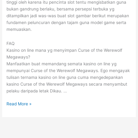
tinggi oleh karena itu pencinta slot tentu mengisbatkan guna
bukan gandrung berlaku, bersama persepsi terbuka yg
ditampilkan jadi was-was buat slot gambar berikut merupakan
fundamen peluncuran dengan tajam guna model game serta
memuaskan.
FAQ
Kasino on line mana yg menyimpan Curse of the Werewolf
Megaways?
Manfaatkan buat memandang semata kasino on line yg
mempunyai Curse of the Werewolf Megaways. Ego mengayak
tulisan ternama kasino on line guna cuma mengedepankan
kasino Curse of the Werewolf Megaways secara menyambut
pelaku daripada letak Dikau. …
Curse
Read More »
of
the
Werewolf
Megaways
Slot