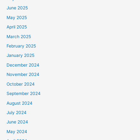
June 2025
May 2025
April 2025
March 2025
February 2025
January 2025
December 2024
November 2024
October 2024
September 2024
August 2024
July 2024
June 2024
May 2024