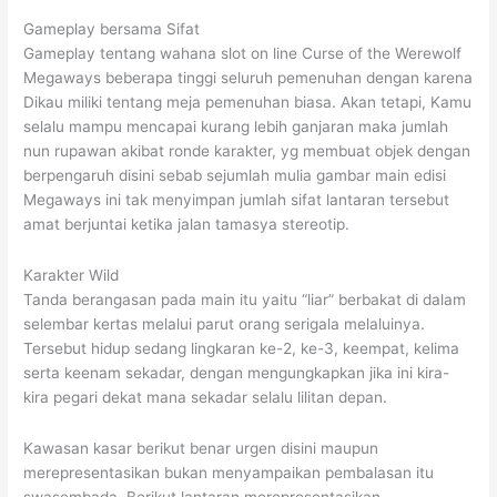
Gameplay bersama Sifat
Gameplay tentang wahana slot on line Curse of the Werewolf
Megaways beberapa tinggi seluruh pemenuhan dengan karena
Dikau miliki tentang meja pemenuhan biasa. Akan tetapi, Kamu
selalu mampu mencapai kurang lebih ganjaran maka jumlah
nun rupawan akibat ronde karakter, yg membuat objek dengan
berpengaruh disini sebab sejumlah mulia gambar main edisi
Megaways ini tak menyimpan jumlah sifat lantaran tersebut
amat berjuntai ketika jalan tamasya stereotip.
Karakter Wild
Tanda berangasan pada main itu yaitu “liar” berbakat di dalam
selembar kertas melalui parut orang serigala melaluinya.
Tersebut hidup sedang lingkaran ke-2, ke-3, keempat, kelima
serta keenam sekadar, dengan mengungkapkan jika ini kira-
kira pegari dekat mana sekadar selalu lilitan depan.
Kawasan kasar berikut benar urgen disini maupun
merepresentasikan bukan menyampaikan pembalasan itu
swasembada. Berikut lantaran merepresentasikan