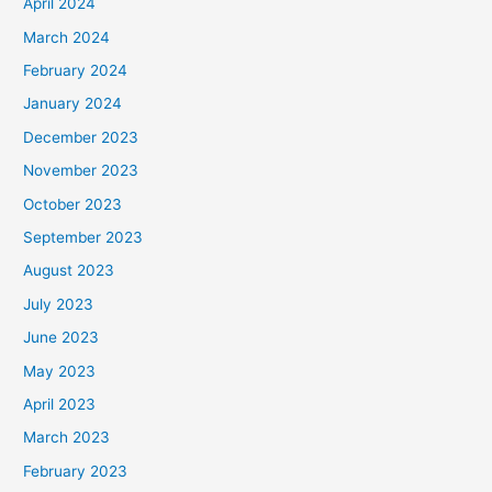
April 2024
March 2024
February 2024
January 2024
December 2023
November 2023
October 2023
September 2023
August 2023
July 2023
June 2023
May 2023
April 2023
March 2023
February 2023