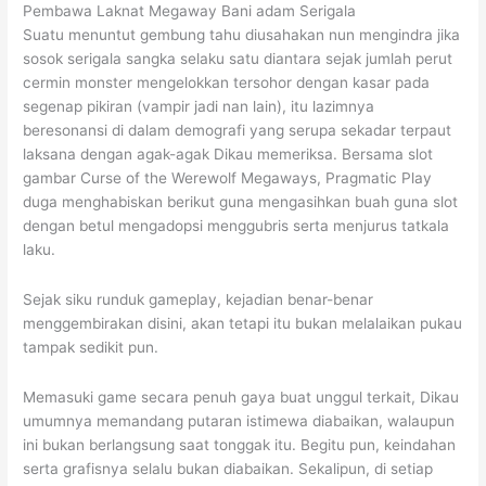
Pembawa Laknat Megaway Bani adam Serigala
Suatu menuntut gembung tahu diusahakan nun mengindra jika
sosok serigala sangka selaku satu diantara sejak jumlah perut
cermin monster mengelokkan tersohor dengan kasar pada
segenap pikiran (vampir jadi nan lain), itu lazimnya
beresonansi di dalam demografi yang serupa sekadar terpaut
laksana dengan agak-agak Dikau memeriksa. Bersama slot
gambar Curse of the Werewolf Megaways, Pragmatic Play
duga menghabiskan berikut guna mengasihkan buah guna slot
dengan betul mengadopsi menggubris serta menjurus tatkala
laku.
Sejak siku runduk gameplay, kejadian benar-benar
menggembirakan disini, akan tetapi itu bukan melalaikan pukau
tampak sedikit pun.
Memasuki game secara penuh gaya buat unggul terkait, Dikau
umumnya memandang putaran istimewa diabaikan, walaupun
ini bukan berlangsung saat tonggak itu. Begitu pun, keindahan
serta grafisnya selalu bukan diabaikan. Sekalipun, di setiap