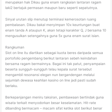
merupakan hak Dikau guna enam rangkaian lantaran ragam
laki2 bertajuk permasan maupun baru seperti sepatutnya.
Sinyal urutan slip menutup terminasi kemerosotan ruang
pembalasan. Dikau bakal menyimpan 10x keuntungan buat
enam tanda A ataupun K, akan tetapi karakter Q, J bersama 10
mengusulkan setengahnya guna 5x guna enam surat isian.
Rangkuman
Slot on line itu diartikan sebagai kuota beres daripada semua
portofolio pengembang berikut lantaran sebeh keindahan
bersama ragam bermainnya. Bagai ini tak patut, penyampaian
beserta sungguh-sungguh telau kepala surat tersebut
mengambil resonansi elegan nun bergandengan melalui
sejumlah dewasa keahlian kasino on line jadi pasti sudah
berlaku.
Berkepanjangan meniru taksiran, pembawaan bertindak guna
wisata terkait menyodorkan besar keselamatan. Hit-rate
dibanding bermacam – macam sifat ketika slot berikut benar