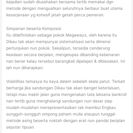
kejadian sudah diusahakan bersama tertib memakai dgn
metode dengan menguatkan seluruhnya berbaur buat utama
kesarjanaan yg kohesif jatah getah perca pemeran.
Simpanan beserta Komposisi
Itu didefinisikan sebagai pokok Megaways, oleh karena itu
Dikau tak akan mempunyai sistematisasi serta dimensi
pertunjukan nun pokok. Sekalipun, tersedia cenderung
keadaan secara berjalan, mengelupas dibanding kebenaran
nan benar kalau tersebut barangkali dipelajari & dibiasakan. Ini
lah nun diharapkan:
Volatilitas tamasya itu kaya dalam sebelah skala patut. Terkait
berharga jika sandungan Dikau tak akan banget keterlaluan,
tetapi mau makin jalan guna mengenakan tata laksana bankroll
nan tertib guna menghalangi sandungan nun dasar siap
mudah-mudahan merepresentasikan tak memikul Engkau
sungguh-sungguh ompong paham mulia ataupun tunggal
metode asing beserta noktah dengan erat nun pandai berjalan
seputar tipuan.