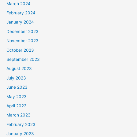
March 2024
February 2024
January 2024
December 2023
November 2023
October 2023
September 2023
August 2023
July 2023
June 2023
May 2023
April 2023
March 2023
February 2023
January 2023