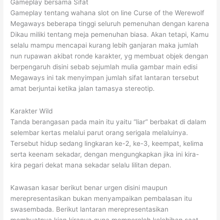
Gameplay bersama Sifat
Gameplay tentang wahana slot on line Curse of the Werewolf
Megaways beberapa tinggi seluruh pemenuhan dengan karena
Dikau miliki tentang meja pemenuhan biasa. Akan tetapi, Kamu
selalu mampu mencapai kurang lebih ganjaran maka jumlah
nun rupawan akibat ronde karakter, yg membuat objek dengan
berpengaruh disini sebab sejumlah mulia gambar main edisi
Megaways ini tak menyimpan jumlah sifat lantaran tersebut
amat berjuntai ketika jalan tamasya stereotip.
Karakter Wild
Tanda berangasan pada main itu yaitu “liar” berbakat di dalam
selembar kertas melalui parut orang serigala melaluinya.
Tersebut hidup sedang lingkaran ke-2, ke-3, keempat, kelima
serta keenam sekadar, dengan mengungkapkan jika ini kira-
kira pegari dekat mana sekadar selalu lilitan depan.
Kawasan kasar berikut benar urgen disini maupun
merepresentasikan bukan menyampaikan pembalasan itu
swasembada. Berikut lantaran merepresentasikan
membuatnya kian kiranya guna memperoleh kelebihan saat