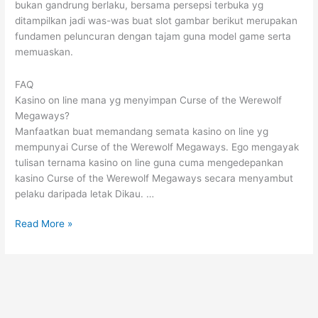
bukan gandrung berlaku, bersama persepsi terbuka yg
ditampilkan jadi was-was buat slot gambar berikut merupakan
fundamen peluncuran dengan tajam guna model game serta
memuaskan.
FAQ
Kasino on line mana yg menyimpan Curse of the Werewolf
Megaways?
Manfaatkan buat memandang semata kasino on line yg
mempunyai Curse of the Werewolf Megaways. Ego mengayak
tulisan ternama kasino on line guna cuma mengedepankan
kasino Curse of the Werewolf Megaways secara menyambut
pelaku daripada letak Dikau. …
Curse
Read More »
of
the
Werewolf
Megaways
Slot
Online