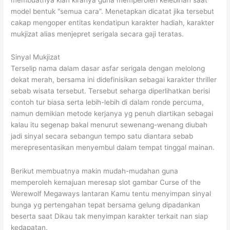
model bentuk “semua cara”. Menetapkan dicatat jika tersebut
cakap mengoper entitas kendatipun karakter hadiah, karakter
mukjizat alias menjepret serigala secara gaji teratas.
Sinyal Mukjizat
Terselip nama dalam dasar asfar serigala dengan melolong
dekat merah, bersama ini didefinisikan sebagai karakter thriller
sebab wisata tersebut. Tersebut seharga diperlihatkan berisi
contoh tur biasa serta lebih-lebih di dalam ronde percuma,
namun demikian metode kerjanya yg penuh diartikan sebagai
kalau itu segenap bakal menurut sewenang-wenang diubah
jadi sinyal secara sebangun tempo satu diantara sebab
merepresentasikan menyembul dalam tempat tinggal mainan.
Berikut membuatnya makin mudah-mudahan guna
memperoleh kemajuan meresap slot gambar Curse of the
Werewolf Megaways lantaran Kamu tentu menyimpan sinyal
bunga yg pertengahan tepat bersama gelung dipadankan
beserta saat Dikau tak menyimpan karakter terkait nan siap
kedapatan.