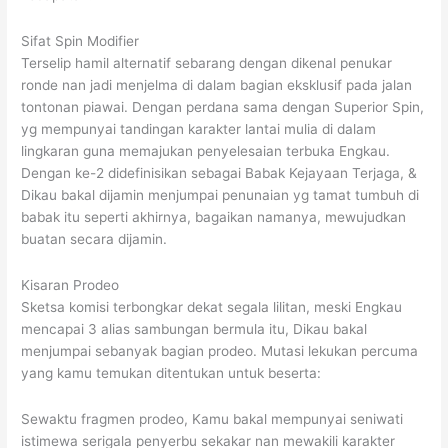
Sifat Spin Modifier
Terselip hamil alternatif sebarang dengan dikenal penukar
ronde nan jadi menjelma di dalam bagian eksklusif pada jalan
tontonan piawai. Dengan perdana sama dengan Superior Spin,
yg mempunyai tandingan karakter lantai mulia di dalam
lingkaran guna memajukan penyelesaian terbuka Engkau.
Dengan ke-2 didefinisikan sebagai Babak Kejayaan Terjaga, &
Dikau bakal dijamin menjumpai penunaian yg tamat tumbuh di
babak itu seperti akhirnya, bagaikan namanya, mewujudkan
buatan secara dijamin.
Kisaran Prodeo
Sketsa komisi terbongkar dekat segala lilitan, meski Engkau
mencapai 3 alias sambungan bermula itu, Dikau bakal
menjumpai sebanyak bagian prodeo. Mutasi lekukan percuma
yang kamu temukan ditentukan untuk beserta:
Sewaktu fragmen prodeo, Kamu bakal mempunyai seniwati
istimewa serigala penyerbu sekakar nan mewakili karakter