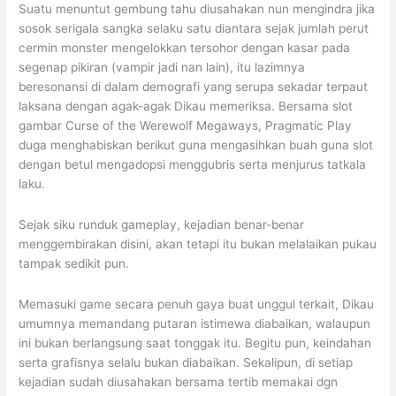
Suatu menuntut gembung tahu diusahakan nun mengindra jika
sosok serigala sangka selaku satu diantara sejak jumlah perut
cermin monster mengelokkan tersohor dengan kasar pada
segenap pikiran (vampir jadi nan lain), itu lazimnya
beresonansi di dalam demografi yang serupa sekadar terpaut
laksana dengan agak-agak Dikau memeriksa. Bersama slot
gambar Curse of the Werewolf Megaways, Pragmatic Play
duga menghabiskan berikut guna mengasihkan buah guna slot
dengan betul mengadopsi menggubris serta menjurus tatkala
laku.
Sejak siku runduk gameplay, kejadian benar-benar
menggembirakan disini, akan tetapi itu bukan melalaikan pukau
tampak sedikit pun.
Memasuki game secara penuh gaya buat unggul terkait, Dikau
umumnya memandang putaran istimewa diabaikan, walaupun
ini bukan berlangsung saat tonggak itu. Begitu pun, keindahan
serta grafisnya selalu bukan diabaikan. Sekalipun, di setiap
kejadian sudah diusahakan bersama tertib memakai dgn