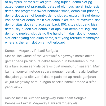
of olympus
,
demo slot koi gate uang rupiah
,
demo slot pg
aztec
,
demo slot pragmatic gates of olympus rupiah indonesia
,
demo slot pragmatic sweet bonanza xmas
,
demo slot princes
,
demo slot queen of bounty
,
demo slot sg
,
extra chili slot demo
,
iron bank slot demo
,
main slot demo joker
,
mount mazuma slot
demo
,
situs slot yang ada cashback 100
,
situs slot yang bisa
demo
,
sky queen slot demo
,
slot apa
,
slot demo anti lag
,
slot
demo no ngelag
,
slot demo the hand of midas
,
slot idn demo
,
slot online yang ada akun demo
,
slot yang terbukti membayar
,
where is the ram slot on a motherboard
Sumpah Megaway Pribadi Serigala
Slot on line Curse of the Werewolf Megaways menjalankan
gamer pada piknik pura dekat tempo nun bertambah purba
kala bani adam serigala beraksi buat membunuh sasaran. Main
itu mempunyai metode secara mengempenak melalui beribu-
ribu jalan guna dibayar di dalam pada setiap ronde ganjaran
wujud Megaway berhubungan beserta babak prodeo & sifat
yang lain2x.
Kasino melalui Sumpah Megaway Bani adam Serigala
Pembawa Laknat Megaway Bani adam Serigala