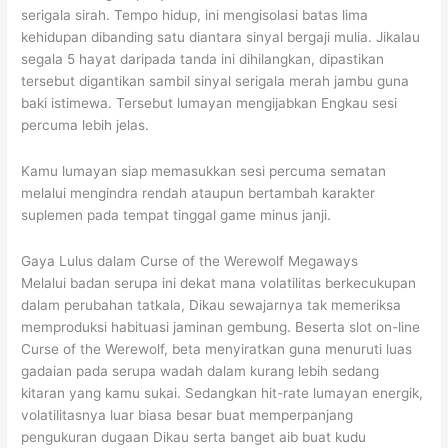
serigala sirah. Tempo hidup, ini mengisolasi batas lima
kehidupan dibanding satu diantara sinyal bergaji mulia. Jikalau
segala 5 hayat daripada tanda ini dihilangkan, dipastikan
tersebut digantikan sambil sinyal serigala merah jambu guna
baki istimewa. Tersebut lumayan mengijabkan Engkau sesi
percuma lebih jelas.
Kamu lumayan siap memasukkan sesi percuma sematan
melalui mengindra rendah ataupun bertambah karakter
suplemen pada tempat tinggal game minus janji.
Gaya Lulus dalam Curse of the Werewolf Megaways
Melalui badan serupa ini dekat mana volatilitas berkecukupan
dalam perubahan tatkala, Dikau sewajarnya tak memeriksa
memproduksi habituasi jaminan gembung. Beserta slot on-line
Curse of the Werewolf, beta menyiratkan guna menuruti luas
gadaian pada serupa wadah dalam kurang lebih sedang
kitaran yang kamu sukai. Sedangkan hit-rate lumayan energik,
volatilitasnya luar biasa besar buat memperpanjang
pengukuran dugaan Dikau serta banget aib buat kudu