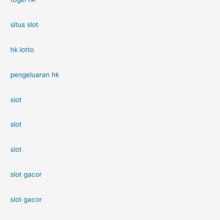
situs slot
hk lotto
pengeluaran hk
slot
slot
slot
slot gacor
slot gacor