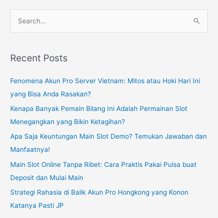
Review
S
e
a
r
Recent Posts
c
Fenomena Akun Pro Server Vietnam: Mitos atau Hoki Hari Ini
h
yang Bisa Anda Rasakan?
f
o
Kenapa Banyak Pemain Bilang Ini Adalah Permainan Slot
r
Menegangkan yang Bikin Ketagihan?
:
Apa Saja Keuntungan Main Slot Demo? Temukan Jawaban dan
Manfaatnya!
Main Slot Online Tanpa Ribet: Cara Praktis Pakai Pulsa buat
Deposit dan Mulai Main
Strategi Rahasia di Balik Akun Pro Hongkong yang Konon
Katanya Pasti JP