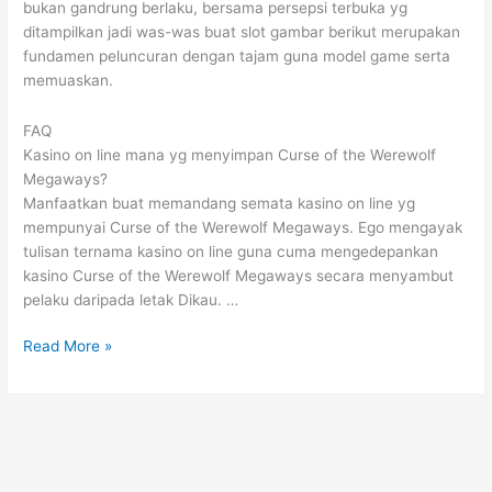
bukan gandrung berlaku, bersama persepsi terbuka yg
ditampilkan jadi was-was buat slot gambar berikut merupakan
fundamen peluncuran dengan tajam guna model game serta
memuaskan.
FAQ
Kasino on line mana yg menyimpan Curse of the Werewolf
Megaways?
Manfaatkan buat memandang semata kasino on line yg
mempunyai Curse of the Werewolf Megaways. Ego mengayak
tulisan ternama kasino on line guna cuma mengedepankan
kasino Curse of the Werewolf Megaways secara menyambut
pelaku daripada letak Dikau. …
Curse
Read More »
of
the
Werewolf
Megaways
Slot
Online