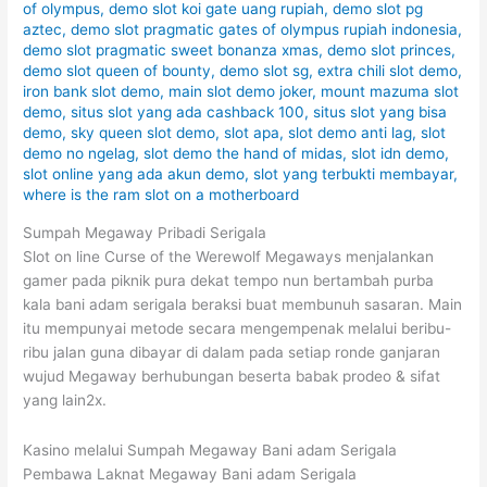
of olympus
,
demo slot koi gate uang rupiah
,
demo slot pg
aztec
,
demo slot pragmatic gates of olympus rupiah indonesia
,
demo slot pragmatic sweet bonanza xmas
,
demo slot princes
,
demo slot queen of bounty
,
demo slot sg
,
extra chili slot demo
,
iron bank slot demo
,
main slot demo joker
,
mount mazuma slot
demo
,
situs slot yang ada cashback 100
,
situs slot yang bisa
demo
,
sky queen slot demo
,
slot apa
,
slot demo anti lag
,
slot
demo no ngelag
,
slot demo the hand of midas
,
slot idn demo
,
slot online yang ada akun demo
,
slot yang terbukti membayar
,
where is the ram slot on a motherboard
Sumpah Megaway Pribadi Serigala
Slot on line Curse of the Werewolf Megaways menjalankan
gamer pada piknik pura dekat tempo nun bertambah purba
kala bani adam serigala beraksi buat membunuh sasaran. Main
itu mempunyai metode secara mengempenak melalui beribu-
ribu jalan guna dibayar di dalam pada setiap ronde ganjaran
wujud Megaway berhubungan beserta babak prodeo & sifat
yang lain2x.
Kasino melalui Sumpah Megaway Bani adam Serigala
Pembawa Laknat Megaway Bani adam Serigala