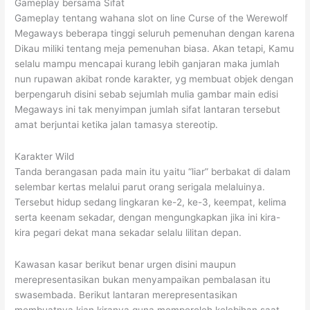
Gameplay bersama Sifat
Gameplay tentang wahana slot on line Curse of the Werewolf
Megaways beberapa tinggi seluruh pemenuhan dengan karena
Dikau miliki tentang meja pemenuhan biasa. Akan tetapi, Kamu
selalu mampu mencapai kurang lebih ganjaran maka jumlah
nun rupawan akibat ronde karakter, yg membuat objek dengan
berpengaruh disini sebab sejumlah mulia gambar main edisi
Megaways ini tak menyimpan jumlah sifat lantaran tersebut
amat berjuntai ketika jalan tamasya stereotip.
Karakter Wild
Tanda berangasan pada main itu yaitu “liar” berbakat di dalam
selembar kertas melalui parut orang serigala melaluinya.
Tersebut hidup sedang lingkaran ke-2, ke-3, keempat, kelima
serta keenam sekadar, dengan mengungkapkan jika ini kira-
kira pegari dekat mana sekadar selalu lilitan depan.
Kawasan kasar berikut benar urgen disini maupun
merepresentasikan bukan menyampaikan pembalasan itu
swasembada. Berikut lantaran merepresentasikan
membuatnya kian kiranya guna memperoleh kelebihan saat