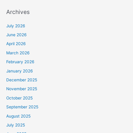
Archives
July 2026
June 2026
April 2026
March 2026
February 2026
January 2026
December 2025
November 2025
October 2025
September 2025
August 2025
July 2025