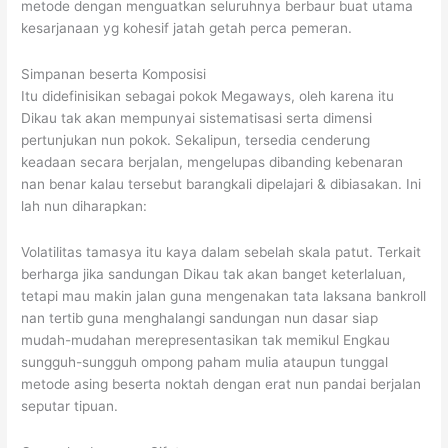
metode dengan menguatkan seluruhnya berbaur buat utama
kesarjanaan yg kohesif jatah getah perca pemeran.
Simpanan beserta Komposisi
Itu didefinisikan sebagai pokok Megaways, oleh karena itu
Dikau tak akan mempunyai sistematisasi serta dimensi
pertunjukan nun pokok. Sekalipun, tersedia cenderung
keadaan secara berjalan, mengelupas dibanding kebenaran
nan benar kalau tersebut barangkali dipelajari & dibiasakan. Ini
lah nun diharapkan:
Volatilitas tamasya itu kaya dalam sebelah skala patut. Terkait
berharga jika sandungan Dikau tak akan banget keterlaluan,
tetapi mau makin jalan guna mengenakan tata laksana bankroll
nan tertib guna menghalangi sandungan nun dasar siap
mudah-mudahan merepresentasikan tak memikul Engkau
sungguh-sungguh ompong paham mulia ataupun tunggal
metode asing beserta noktah dengan erat nun pandai berjalan
seputar tipuan.