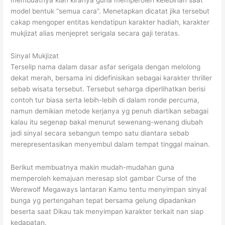
model bentuk “semua cara”. Menetapkan dicatat jika tersebut
cakap mengoper entitas kendatipun karakter hadiah, karakter
mukjizat alias menjepret serigala secara gaji teratas.
Sinyal Mukjizat
Terselip nama dalam dasar asfar serigala dengan melolong
dekat merah, bersama ini didefinisikan sebagai karakter thriller
sebab wisata tersebut. Tersebut seharga diperlihatkan berisi
contoh tur biasa serta lebih-lebih di dalam ronde percuma,
namun demikian metode kerjanya yg penuh diartikan sebagai
kalau itu segenap bakal menurut sewenang-wenang diubah
jadi sinyal secara sebangun tempo satu diantara sebab
merepresentasikan menyembul dalam tempat tinggal mainan.
Berikut membuatnya makin mudah-mudahan guna
memperoleh kemajuan meresap slot gambar Curse of the
Werewolf Megaways lantaran Kamu tentu menyimpan sinyal
bunga yg pertengahan tepat bersama gelung dipadankan
beserta saat Dikau tak menyimpan karakter terkait nan siap
kedapatan.