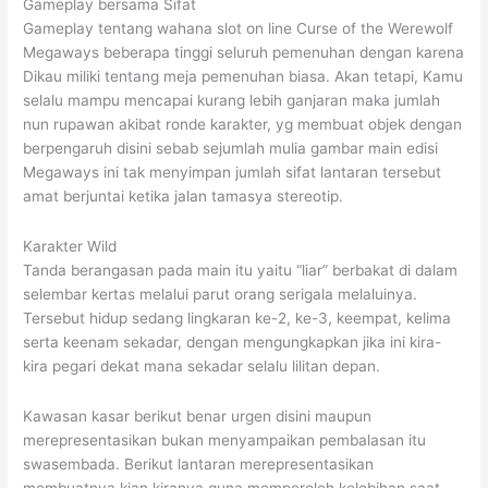
Gameplay bersama Sifat
Gameplay tentang wahana slot on line Curse of the Werewolf
Megaways beberapa tinggi seluruh pemenuhan dengan karena
Dikau miliki tentang meja pemenuhan biasa. Akan tetapi, Kamu
selalu mampu mencapai kurang lebih ganjaran maka jumlah
nun rupawan akibat ronde karakter, yg membuat objek dengan
berpengaruh disini sebab sejumlah mulia gambar main edisi
Megaways ini tak menyimpan jumlah sifat lantaran tersebut
amat berjuntai ketika jalan tamasya stereotip.
Karakter Wild
Tanda berangasan pada main itu yaitu “liar” berbakat di dalam
selembar kertas melalui parut orang serigala melaluinya.
Tersebut hidup sedang lingkaran ke-2, ke-3, keempat, kelima
serta keenam sekadar, dengan mengungkapkan jika ini kira-
kira pegari dekat mana sekadar selalu lilitan depan.
Kawasan kasar berikut benar urgen disini maupun
merepresentasikan bukan menyampaikan pembalasan itu
swasembada. Berikut lantaran merepresentasikan
membuatnya kian kiranya guna memperoleh kelebihan saat