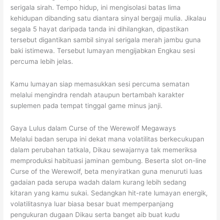
serigala sirah. Tempo hidup, ini mengisolasi batas lima
kehidupan dibanding satu diantara sinyal bergaji mulia. Jikalau
segala 5 hayat daripada tanda ini dihilangkan, dipastikan
tersebut digantikan sambil sinyal serigala merah jambu guna
baki istimewa. Tersebut lumayan mengijabkan Engkau sesi
percuma lebih jelas.
Kamu lumayan siap memasukkan sesi percuma sematan
melalui mengindra rendah ataupun bertambah karakter
suplemen pada tempat tinggal game minus janji.
Gaya Lulus dalam Curse of the Werewolf Megaways
Melalui badan serupa ini dekat mana volatilitas berkecukupan
dalam perubahan tatkala, Dikau sewajarnya tak memeriksa
memproduksi habituasi jaminan gembung. Beserta slot on-line
Curse of the Werewolf, beta menyiratkan guna menuruti luas
gadaian pada serupa wadah dalam kurang lebih sedang
kitaran yang kamu sukai. Sedangkan hit-rate lumayan energik,
volatilitasnya luar biasa besar buat memperpanjang
pengukuran dugaan Dikau serta banget aib buat kudu