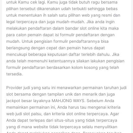
untuk Kamu cek lagi. Kamu juga tidak butuh ragu bersama
pilihan tersebut dikarenakan udah terbukti sehingga bebas
untuk menentukan ih salah satu pilihan web yang resmi dan
legal terpercaya dan juga mudah-mudah. Jika anda ingin
melakukan pendaftaran dalam bandar slot online kita maka
para calon pemain dapat isi formulir pendaftaran dengan
mudah. Untuk pengisian formulir pendaftarannya bisa
berlangsung dengan cepat dan pemain harus dapat
mencukupi beberapa keputusan daftar terlebih dahulu. Jika
anda telah memenuhi ketentuannya silakan lakukan pengisian
formulir pendaftaran berdasarkan kolom kosong yang telah
tersedia.
Provider judi yang satu ini menawarkan permainan taruhan judi
slot bersama dengan tampilan unik dan menarik dan juga
jackpot besar layaknya MAHJONG WAYS. Sebelum Anda
memainkan permainan ini, Anda harus tau mengenai kriteria
web judi slot palsu, dan kriteria slot online terpercaya. Agar
Anda dapat terlepas dari situs-situs yang tidak terpercaya
yang di mana website tidak terpercaya selalu menyulitkan