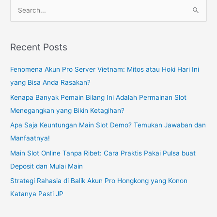
S
Bersama
e
Hadiah
a
Tunai
Sebenar
r
Recent Posts
Turnamen
c
Sosial
Fenomena Akun Pro Server Vietnam: Mitos atau Hoki Hari Ini
h
yang Bisa Anda Rasakan?
f
o
Kenapa Banyak Pemain Bilang Ini Adalah Permainan Slot
r
Menegangkan yang Bikin Ketagihan?
:
Apa Saja Keuntungan Main Slot Demo? Temukan Jawaban dan
Manfaatnya!
Main Slot Online Tanpa Ribet: Cara Praktis Pakai Pulsa buat
Deposit dan Mulai Main
Strategi Rahasia di Balik Akun Pro Hongkong yang Konon
Katanya Pasti JP