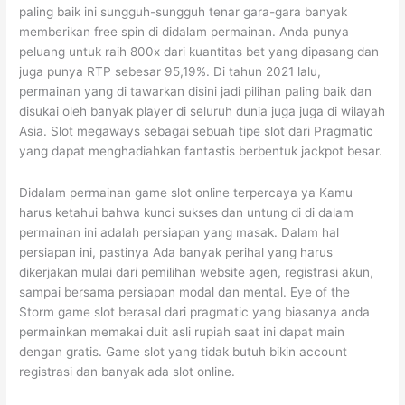
paling baik ini sungguh-sungguh tenar gara-gara banyak
memberikan free spin di didalam permainan. Anda punya
peluang untuk raih 800x dari kuantitas bet yang dipasang dan
juga punya RTP sebesar 95,19%. Di tahun 2021 lalu,
permainan yang di tawarkan disini jadi pilihan paling baik dan
disukai oleh banyak player di seluruh dunia juga juga di wilayah
Asia. Slot megaways sebagai sebuah tipe slot dari Pragmatic
yang dapat menghadiahkan fantastis berbentuk jackpot besar.
Didalam permainan game slot online terpercaya ya Kamu
harus ketahui bahwa kunci sukses dan untung di di dalam
permainan ini adalah persiapan yang masak. Dalam hal
persiapan ini, pastinya Ada banyak perihal yang harus
dikerjakan mulai dari pemilihan website agen, registrasi akun,
sampai bersama persiapan modal dan mental. Eye of the
Storm game slot berasal dari pragmatic yang biasanya anda
permainkan memakai duit asli rupiah saat ini dapat main
dengan gratis. Game slot yang tidak butuh bikin account
registrasi dan banyak ada slot online.