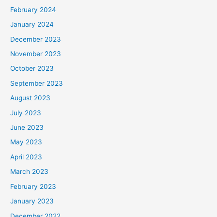
February 2024
January 2024
December 2023
November 2023
October 2023
September 2023
August 2023
July 2023
June 2023
May 2023
April 2023
March 2023
February 2023
January 2023
December 2022