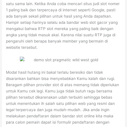
satu sama lain. Ketika Anda coba mencari situs judi slot nomer
1 paling baik dan terpercaya di internet seperti Google, pasti
ada banyak sekali pilihan untuk hasil yang Anda dapatkan.
Hampir setiap harinya selalu ada bandar web slot gacor yang
mengakui bahwa RTP slot mereka yang paling baik dengan
angka yang tidak masuk akal. Karena nilai suatu RTP juga di
pengaruhi oleh berapa banyak member yang bermain di
website tersebut.
Modal hasil hutang ini bakal terlalu beresiko dan tidak
disarankan bahkan bisa menyebabkan Kamu kalah dan rugi.
Beragam pilihan provider slot di atas memang tidak diperlukan
untuk Kamu cek lagi. Kamu juga tidak butuh ragu bersama
pilihan tersebut dikarenakan udah terbukti sehingga bebas
untuk menentukan ih salah satu pilihan web yang resmi dan
legal terpercaya dan juga mudah-mudah. Jika anda ingin
melakukan pendaftaran dalam bandar slot online kita maka
para calon pemain dapat isi formulir pendaftaran dengan