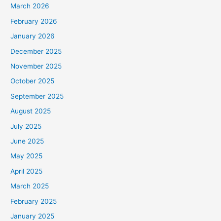
March 2026
February 2026
January 2026
December 2025
November 2025
October 2025
September 2025
August 2025
July 2025
June 2025
May 2025
April 2025
March 2025
February 2025
January 2025