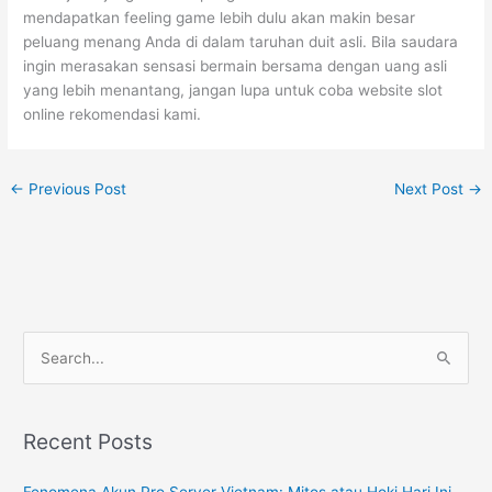
mendapatkan feeling game lebih dulu akan makin besar
peluang menang Anda di dalam taruhan duit asli. Bila saudara
ingin merasakan sensasi bermain bersama dengan uang asli
yang lebih menantang, jangan lupa untuk coba website slot
online rekomendasi kami.
←
Previous Post
Next Post
→
S
e
a
r
Recent Posts
c