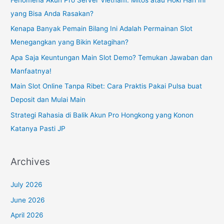
Fenomena Akun Pro Server Vietnam: Mitos atau Hoki Hari Ini
h
yang Bisa Anda Rasakan?
f
o
Kenapa Banyak Pemain Bilang Ini Adalah Permainan Slot
r
Menegangkan yang Bikin Ketagihan?
:
Apa Saja Keuntungan Main Slot Demo? Temukan Jawaban dan
Manfaatnya!
Main Slot Online Tanpa Ribet: Cara Praktis Pakai Pulsa buat
Deposit dan Mulai Main
Strategi Rahasia di Balik Akun Pro Hongkong yang Konon
Katanya Pasti JP
Archives
July 2026
June 2026
April 2026