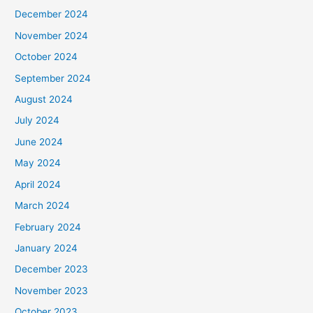
December 2024
November 2024
October 2024
September 2024
August 2024
July 2024
June 2024
May 2024
April 2024
March 2024
February 2024
January 2024
December 2023
November 2023
October 2023