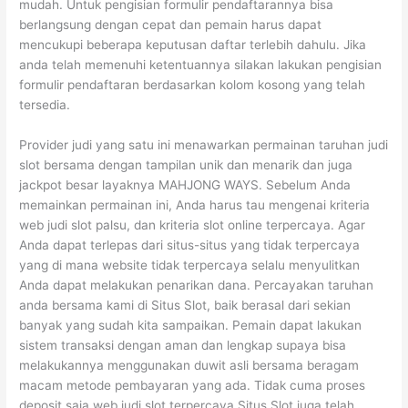
mudah. Untuk pengisian formulir pendaftarannya bisa
berlangsung dengan cepat dan pemain harus dapat
mencukupi beberapa keputusan daftar terlebih dahulu. Jika
anda telah memenuhi ketentuannya silakan lakukan pengisian
formulir pendaftaran berdasarkan kolom kosong yang telah
tersedia.
Provider judi yang satu ini menawarkan permainan taruhan judi
slot bersama dengan tampilan unik dan menarik dan juga
jackpot besar layaknya MAHJONG WAYS. Sebelum Anda
memainkan permainan ini, Anda harus tau mengenai kriteria
web judi slot palsu, dan kriteria slot online terpercaya. Agar
Anda dapat terlepas dari situs-situs yang tidak terpercaya
yang di mana website tidak terpercaya selalu menyulitkan
Anda dapat melakukan penarikan dana. Percayakan taruhan
anda bersama kami di Situs Slot, baik berasal dari sekian
banyak yang sudah kita sampaikan. Pemain dapat lakukan
sistem transaksi dengan aman dan lengkap supaya bisa
melakukannya menggunakan duwit asli bersama beragam
macam metode pembayaran yang ada. Tidak cuma proses
deposit saja web judi slot terpercaya Situs Slot juga telah