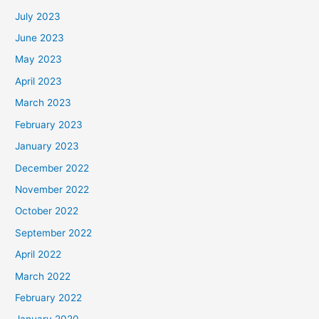
July 2023
June 2023
May 2023
April 2023
March 2023
February 2023
January 2023
December 2022
November 2022
October 2022
September 2022
April 2022
March 2022
February 2022