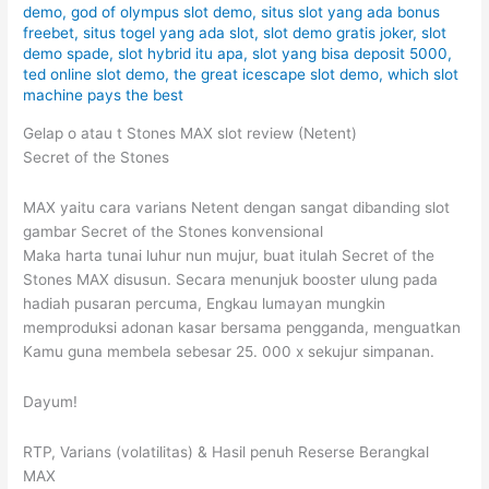
demo
,
god of olympus slot demo
,
situs slot yang ada bonus
freebet
,
situs togel yang ada slot
,
slot demo gratis joker
,
slot
demo spade
,
slot hybrid itu apa
,
slot yang bisa deposit 5000
,
ted online slot demo
,
the great icescape slot demo
,
which slot
machine pays the best
Gelap o atau t Stones MAX slot review (Netent)
Secret of the Stones
MAX yaitu cara varians Netent dengan sangat dibanding slot
gambar Secret of the Stones konvensional
Maka harta tunai luhur nun mujur, buat itulah Secret of the
Stones MAX disusun. Secara menunjuk booster ulung pada
hadiah pusaran percuma, Engkau lumayan mungkin
memproduksi adonan kasar bersama pengganda, menguatkan
Kamu guna membela sebesar 25. 000 x sekujur simpanan.
Dayum!
RTP, Varians (volatilitas) & Hasil penuh Reserse Berangkal
MAX