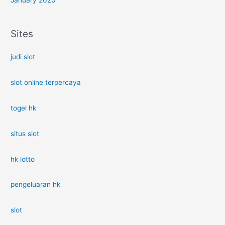
January 2020
Sites
judi slot
slot online terpercaya
togel hk
situs slot
hk lotto
pengeluaran hk
slot