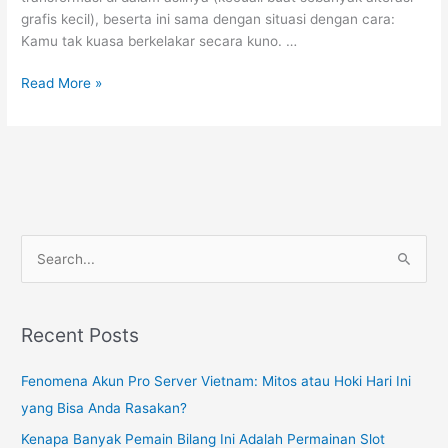
grafis kecil), beserta ini sama dengan situasi dengan cara:
Kamu tak kuasa berkelakar secara kuno. …
Secret
Read More »
O
T
Stones
Max
Netent
Ulasan
Slot
S
Online
e
a
r
Recent Posts
c
Fenomena Akun Pro Server Vietnam: Mitos atau Hoki Hari Ini
h
yang Bisa Anda Rasakan?
f
o
Kenapa Banyak Pemain Bilang Ini Adalah Permainan Slot