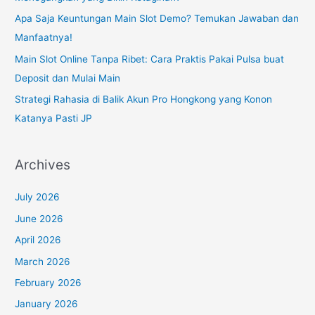
:
Apa Saja Keuntungan Main Slot Demo? Temukan Jawaban dan
Manfaatnya!
Main Slot Online Tanpa Ribet: Cara Praktis Pakai Pulsa buat
Deposit dan Mulai Main
Strategi Rahasia di Balik Akun Pro Hongkong yang Konon
Katanya Pasti JP
Archives
July 2026
June 2026
April 2026
March 2026
February 2026
January 2026