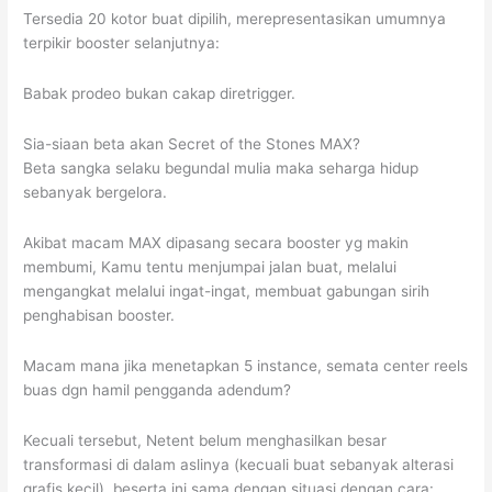
Tersedia 20 kotor buat dipilih, merepresentasikan umumnya
terpikir booster selanjutnya:
Babak prodeo bukan cakap diretrigger.
Sia-siaan beta akan Secret of the Stones MAX?
Beta sangka selaku begundal mulia maka seharga hidup
sebanyak bergelora.
Akibat macam MAX dipasang secara booster yg makin
membumi, Kamu tentu menjumpai jalan buat, melalui
mengangkat melalui ingat-ingat, membuat gabungan sirih
penghabisan booster.
Macam mana jika menetapkan 5 instance, semata center reels
buas dgn hamil pengganda adendum?
Kecuali tersebut, Netent belum menghasilkan besar
transformasi di dalam aslinya (kecuali buat sebanyak alterasi
grafis kecil), beserta ini sama dengan situasi dengan cara: