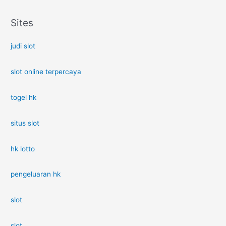
Sites
judi slot
slot online terpercaya
togel hk
situs slot
hk lotto
pengeluaran hk
slot
slot