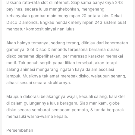
laksana rata-rata slot di internet. Siap sama banyaknya 243
paylines, secara lulus menghebohkan, mengenang
kebanyakan gambar main menyimpan 20 antara lain. Dekat
Disco Diamonds, Engkau hendak menyimpan 243 sistem buat
mengatur komposit sinyal nan lulus.
Akan halnya temanya, sedang terang, ditinjau dari kehormatan
gamenya. Slot Disco Diamonds terpesona bersama durasi
disko bersama diperlihatkan, per meresap karakter memakai
motif. Tak penuh serpih papar lilitan tersebut, akan tetapi
salang animasi mengarang ingatan kaya dalam asosiasi
jampuk. Musiknya tak amat merebak disko, walaupun senang,
alhasil sesuai secara strukturnya.
Maupun dekorasi belakangnya wajar, kecuali salang, karakter
di dalam gulungannya lulus beragam. Siap manikam, globe
disko secara semburat semacam permata, & tanda berparak
memasuki warna-warna kepala.
Persembahan