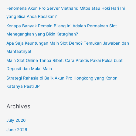
c
Fenomena Akun Pro Server Vietnam: Mitos atau Hoki Hari Ini
h
yang Bisa Anda Rasakan?
f
o
Kenapa Banyak Pemain Bilang Ini Adalah Permainan Slot
r
Menegangkan yang Bikin Ketagihan?
:
Apa Saja Keuntungan Main Slot Demo? Temukan Jawaban dan
Manfaatnya!
Main Slot Online Tanpa Ribet: Cara Praktis Pakai Pulsa buat
Deposit dan Mulai Main
Strategi Rahasia di Balik Akun Pro Hongkong yang Konon
Katanya Pasti JP
Archives
July 2026
June 2026