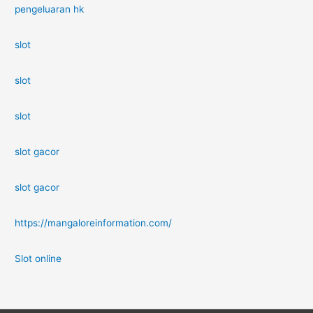
pengeluaran hk
slot
slot
slot
slot gacor
slot gacor
https://mangaloreinformation.com/
Slot online