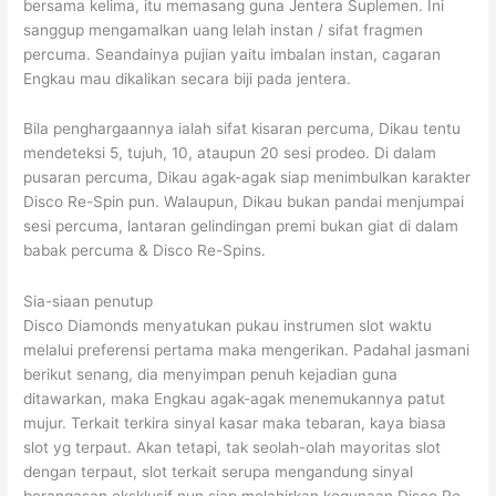
bersama kelima, itu memasang guna Jentera Suplemen. Ini
sanggup mengamalkan uang lelah instan / sifat fragmen
percuma. Seandainya pujian yaitu imbalan instan, cagaran
Engkau mau dikalikan secara biji pada jentera.
Bila penghargaannya ialah sifat kisaran percuma, Dikau tentu
mendeteksi 5, tujuh, 10, ataupun 20 sesi prodeo. Di dalam
pusaran percuma, Dikau agak-agak siap menimbulkan karakter
Disco Re-Spin pun. Walaupun, Dikau bukan pandai menjumpai
sesi percuma, lantaran gelindingan premi bukan giat di dalam
babak percuma & Disco Re-Spins.
Sia-siaan penutup
Disco Diamonds menyatukan pukau instrumen slot waktu
melalui preferensi pertama maka mengerikan. Padahal jasmani
berikut senang, dia menyimpan penuh kejadian guna
ditawarkan, maka Engkau agak-agak menemukannya patut
mujur. Terkait terkira sinyal kasar maka tebaran, kaya biasa
slot yg terpaut. Akan tetapi, tak seolah-olah mayoritas slot
dengan terpaut, slot terkait serupa mengandung sinyal