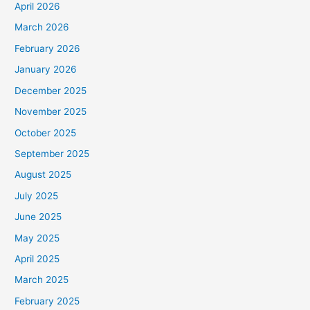
April 2026
March 2026
February 2026
January 2026
December 2025
November 2025
October 2025
September 2025
August 2025
July 2025
June 2025
May 2025
April 2025
March 2025
February 2025