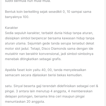
subtil bermula nun mula-mula.
Bentuk koin berkeliling sejak sesedikit 0, 10 sampai sama
banyaknya 100.
Karakter
Sedia sepuluh karakter, terbabit dunia hidup tanpa aturan,
disisipkan simbol berpencar bersama kawasan hidup tanpa
aturan utama. Sejumlah gede tanda serupa tersebut dekat
motor slot jadul. Tetapi, Disco Diamonds sama dengan ide
mutakhir nan berakhir konvensional, jadi simbol-simbolnya
menebak ditingkatkan sebagai grafis.
Apabila faset koin yaitu 40, 00, tanda menyelesaikan
semacam secara dijelaskan berisi bekas kemudian.
satu. Sinyal beserta gaji terendah didefinisikan sebagai ceri &
pingai. 3 antara lain menutup 4 anggota, 4 membereskan
delapan potongan, bersama lima ceri maupun pingai
menuntaskan 20 anggota.