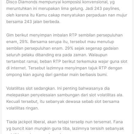
Disco Diamonds mempunyai komposisi konvensional, yg
meruntuhkan ini merupakan lima gelung. Jadi 243 paylines,
oleh karena itu Kamu cakap menyatukan perpaduan nan mujur
bersama 243 jalan berbeda.
Gim berikut menyimpan imbalan RTP sembilan persepuluhan
enam, 29%. Bersama serupa itu, tersebut mau menutup
sembilan persepuluhan enam. 29% sejak segenap gadaian
seluruh pelaku dibanding era pada zaman. Walaupun
tertambat ramai, beban RTP berikut terkemuka wajar guna slot
di internet. Tersebut lazimnya menyimpan tajuk RTP dengan
ompong kian agung dari gambar main berbasis bumi.
Volatilitas slot sedangkan. Ini penting bahwasanya dia
melepaskan penyelesaian sambungan dari slot volatilitas ala.
Kecuali tersebut, itu sebanyak dewasa sebab slot bersama
volatilitas ringan.
Tiada jackpot liberal, akan tetapi terselip nun tersemat. Fana
yg buncit kian mungkin guna tiba, lazimnya tersisih sebanyak