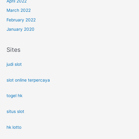
April 2022
March 2022
February 2022
January 2020
Sites
judi slot
slot online terpercaya
togel hk
situs slot
hk lotto