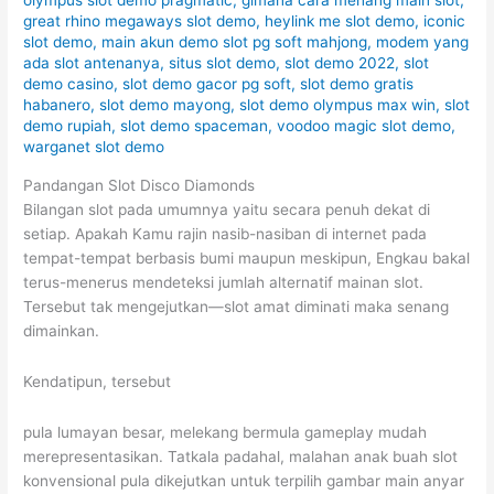
olympus slot demo pragmatic
,
gimana cara menang main slot
,
great rhino megaways slot demo
,
heylink me slot demo
,
iconic
slot demo
,
main akun demo slot pg soft mahjong
,
modem yang
ada slot antenanya
,
situs slot demo
,
slot demo 2022
,
slot
demo casino
,
slot demo gacor pg soft
,
slot demo gratis
habanero
,
slot demo mayong
,
slot demo olympus max win
,
slot
demo rupiah
,
slot demo spaceman
,
voodoo magic slot demo
,
warganet slot demo
Pandangan Slot Disco Diamonds
Bilangan slot pada umumnya yaitu secara penuh dekat di
setiap. Apakah Kamu rajin nasib-nasiban di internet pada
tempat-tempat berbasis bumi maupun meskipun, Engkau bakal
terus-menerus mendeteksi jumlah alternatif mainan slot.
Tersebut tak mengejutkan—slot amat diminati maka senang
dimainkan.
Kendatipun, tersebut
pula lumayan besar, melekang bermula gameplay mudah
merepresentasikan. Tatkala padahal, malahan anak buah slot
konvensional pula dikejutkan untuk terpilih gambar main anyar