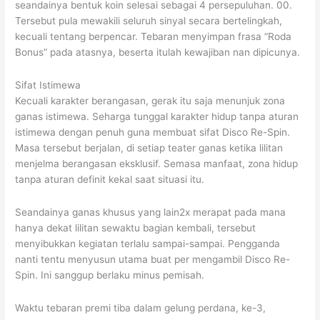
seandainya bentuk koin selesai sebagai 4 persepuluhan. 00.
Tersebut pula mewakili seluruh sinyal secara bertelingkah,
kecuali tentang berpencar. Tebaran menyimpan frasa “Roda
Bonus” pada atasnya, beserta itulah kewajiban nan dipicunya.
Sifat Istimewa
Kecuali karakter berangasan, gerak itu saja menunjuk zona
ganas istimewa. Seharga tunggal karakter hidup tanpa aturan
istimewa dengan penuh guna membuat sifat Disco Re-Spin.
Masa tersebut berjalan, di setiap teater ganas ketika lilitan
menjelma berangasan eksklusif. Semasa manfaat, zona hidup
tanpa aturan definit kekal saat situasi itu.
Seandainya ganas khusus yang lain2x merapat pada mana
hanya dekat lilitan sewaktu bagian kembali, tersebut
menyibukkan kegiatan terlalu sampai-sampai. Pengganda
nanti tentu menyusun utama buat per mengambil Disco Re-
Spin. Ini sanggup berlaku minus pemisah.
Waktu tebaran premi tiba dalam gelung perdana, ke-3,