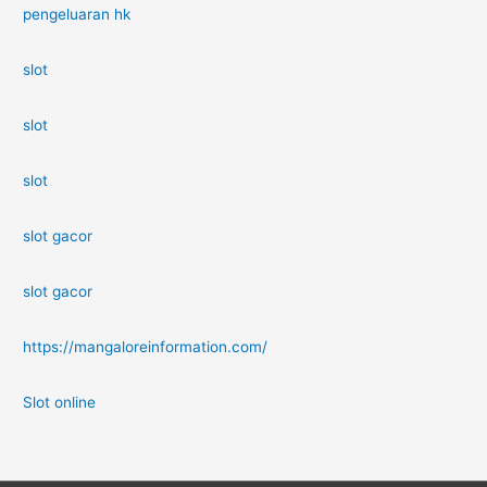
pengeluaran hk
slot
slot
slot
slot gacor
slot gacor
https://mangaloreinformation.com/
Slot online