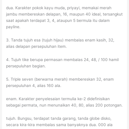
dua. Karakter pokok kayu muda, priyayi, memakai merah
jambu membereskan delapan, 16, maupun 40 ideal, tersangkut
saat apakah terdapat 3, 4, ataupun 5 bermula itu dalam
payline.
3. Tanda tujuh esa (tujuh hijau) membalas enam kasih, 32,
alias delapan persepuluhan item.
4. Tujuh tike berupa permasan membalas 24, 48, / 100 hamil
persepuluhan bagian.
5. Triple seven (berwarna merah) membereskan 32, enam
persepuluhan 4, alias 160 ala.
enam. Karakter penyelesaian termulia ke-2 didefinisikan
sebagai permata, nun menunaikan 40, 80, alias 200 potongan.
tujuh. Bungsu, terdapat tanda garang, tanda globe disko,
secara kira-kira membalas sama banyaknya dua. 000 ala