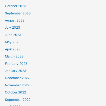
October 2023
September 2023
August 2023
July 2023
June 2023
May 2023
April 2023
March 2023
February 2023
January 2023
December 2022
November 2022
October 2022
September 2022