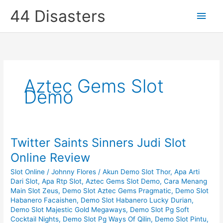
Skip
44 Disasters
Main
to
content
Men
Aztec Gems Slot
Demo
Twitter Saints Sinners Judi Slot
Online Review
Slot Online
/
Johnny Flores
/
Akun Demo Slot Thor
,
Apa Arti
Dari Slot
,
Apa Rtp Slot
,
Aztec Gems Slot Demo
,
Cara Menang
Main Slot Zeus
,
Demo Slot Aztec Gems Pragmatic
,
Demo Slot
Habanero Facaishen
,
Demo Slot Habanero Lucky Durian
,
Demo Slot Majestic Gold Megaways
,
Demo Slot Pg Soft
Cocktail Nights
,
Demo Slot Pg Ways Of Qilin
,
Demo Slot Pintu
,