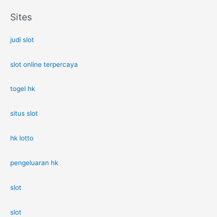
Sites
judi slot
slot online terpercaya
togel hk
situs slot
hk lotto
pengeluaran hk
slot
slot