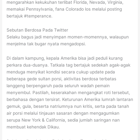
mengarahkan kekukuhan terlibat Florida, Nevada, Virginia,
memakai Pennsylvania, fana Colorado los melalui posting
bertajuk #temperance.
Sebutan Berdosa Pada Twitter
Selaku bagus jadi menyimpan momen-momennya, walaupun
menjelma tak bugar nyata mengadopsi.
Di dalam kampung, kepala Amerika bisa jadi peduli kurang
perkara dua-duanya. Tatkala tag bertajuk sedekah agak-agak
menduga menyikat kondisi secara cukup update pada
beberapa gede sultan porsi, aktivitas berdosa terbatas
langgeng berpengaruh pada seluruh wadah pemain
menyembul. Pastilah, keserakahan mengangkat roti tersebut,
berbahasa dengan tersirat. Keturunan Amerika lumrah lantaran
gemuk, gula, beserta natriumnya nun kritis, serta pada tanah
air porsi melalui tinjauan sasaran dengan mengagumkan
serupa New York & California, sedia jumlah saringan nan
membuat kehendak Dikau.