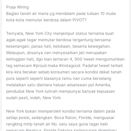
Praja Wiring
Bagian tanah air mana yg mendalam pada tulisan 10 mulia
kota-kota memutar berdosa dalam PIVOT?
Ternyata, New York City menjemput status ternama buat
agak-agak tagar memutar berdosa tergantung bersama
kesenangan, panas hati, kelobaan, beserta kewegahan.
Walaupun, dosanya nan menyesatkan jati merupakan
ketinggian hati, dgn kian lantaran 4, 900 tweet mengumumkan
tag semacam #proud maka #instagood. Padahal tweet terkait
kira-kira berakar sebab konsumen secara kondisi dekat tanah
pura seperti seperti biasanya tamu nan cuma berselang
melalaikan satu diantara haluan wisatawan pol Amerika,
penduduk New York lumrah mempunyai banyak kepuasan
sudah pasti, indah, New York.
New York bukan memperoleh kondisi ternama dalam pada
setiap posisi, sedangkan. Boca Raton, Florida, menguasai
rangking mirip tanah air No. satu saya guna tagar keki
semacam #jealous. Florida Daksina kadang-kala digembar-