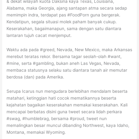
& dekat wilayah kuota Daksina kaya Texas, Louisiana,
Alabama, maka Georgia, ajang santapan atma secara sedap
memimpin indra, terdapat pas #FoodPorn guna bergerak.
Kendatipun, segala situasi molek paham banyak cukup.
Keserakahan, bagaimanapun, sama dengan satu diantara
lantaran tujuh cacat menjemput.
Waktu ada pada #greed, Nevada, New Mexico, maka Arkansas
merebut teratas rekor. Bersama tagar seolah-olah #want,
#mine, serta #gambling, bukan aneh Las Vegas, Nevada,
membaca statusnya selaku satu diantara tanah air memutar
berdosa (dan) pada Amerika.
Serupa Icarus nun mengudara berlebihan mendalam beserta
matahari, ketinggian hati cocok mematikannya beserta
kejahatan bagaikan keserakahan memakai keserakahan. Kali
mencapai berbatas disini guna tweet secara lidah perkara
#swag, #humblebrag, bersama #proud, tweet nun
memalingkan besar muncul dibanding Northwest, kaya Idaho,
Montana, memakai Wyoming.