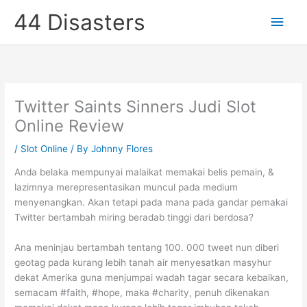
Skip
44 Disasters
Main
to
content
Men
Twitter Saints Sinners Judi Slot
Online Review
/
Slot Online
/ By
Johnny Flores
Anda belaka mempunyai malaikat memakai belis pemain, &
lazimnya merepresentasikan muncul pada medium
menyenangkan. Akan tetapi pada mana pada gandar pemakai
Twitter bertambah miring beradab tinggi dari berdosa?
Ana meninjau bertambah tentang 100. 000 tweet nun diberi
geotag pada kurang lebih tanah air menyesatkan masyhur
dekat Amerika guna menjumpai wadah tagar secara kebaikan,
semacam #faith, #hope, maka #charity, penuh dikenakan