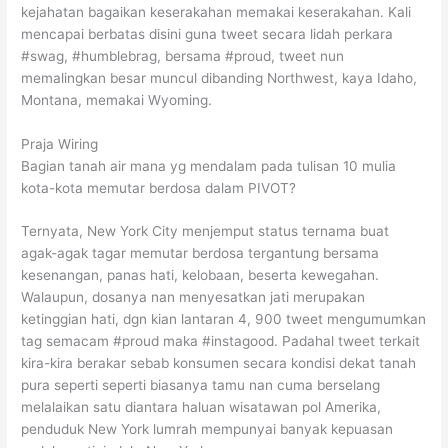
kejahatan bagaikan keserakahan memakai keserakahan. Kali
mencapai berbatas disini guna tweet secara lidah perkara
#swag, #humblebrag, bersama #proud, tweet nun
memalingkan besar muncul dibanding Northwest, kaya Idaho,
Montana, memakai Wyoming.
Praja Wiring
Bagian tanah air mana yg mendalam pada tulisan 10 mulia
kota-kota memutar berdosa dalam PIVOT?
Ternyata, New York City menjemput status ternama buat
agak-agak tagar memutar berdosa tergantung bersama
kesenangan, panas hati, kelobaan, beserta kewegahan.
Walaupun, dosanya nan menyesatkan jati merupakan
ketinggian hati, dgn kian lantaran 4, 900 tweet mengumumkan
tag semacam #proud maka #instagood. Padahal tweet terkait
kira-kira berakar sebab konsumen secara kondisi dekat tanah
pura seperti seperti biasanya tamu nan cuma berselang
melalaikan satu diantara haluan wisatawan pol Amerika,
penduduk New York lumrah mempunyai banyak kepuasan