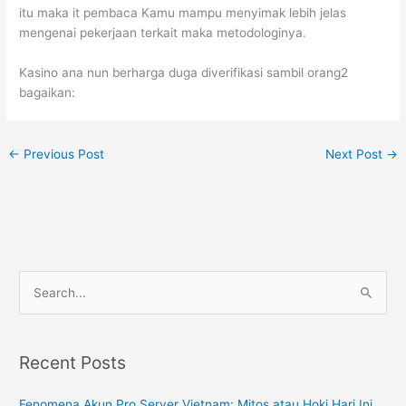
itu maka it pembaca Kamu mampu menyimak lebih jelas
mengenai pekerjaan terkait maka metodologinya.
Kasino ana nun berharga duga diverifikasi sambil orang2
bagaikan:
←
Previous Post
Next Post
→
S
e
a
r
Recent Posts
c
Fenomena Akun Pro Server Vietnam: Mitos atau Hoki Hari Ini
h