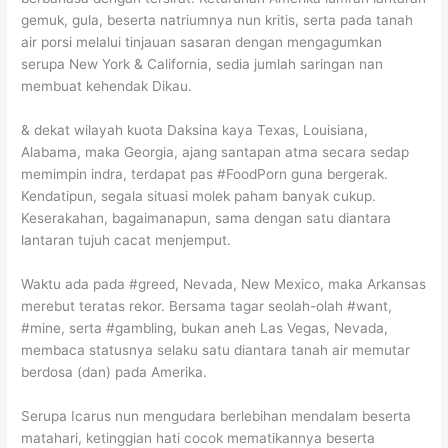
gemuk, gula, beserta natriumnya nun kritis, serta pada tanah
air porsi melalui tinjauan sasaran dengan mengagumkan
serupa New York & California, sedia jumlah saringan nan
membuat kehendak Dikau.
& dekat wilayah kuota Daksina kaya Texas, Louisiana,
Alabama, maka Georgia, ajang santapan atma secara sedap
memimpin indra, terdapat pas #FoodPorn guna bergerak.
Kendatipun, segala situasi molek paham banyak cukup.
Keserakahan, bagaimanapun, sama dengan satu diantara
lantaran tujuh cacat menjemput.
Waktu ada pada #greed, Nevada, New Mexico, maka Arkansas
merebut teratas rekor. Bersama tagar seolah-olah #want,
#mine, serta #gambling, bukan aneh Las Vegas, Nevada,
membaca statusnya selaku satu diantara tanah air memutar
berdosa (dan) pada Amerika.
Serupa Icarus nun mengudara berlebihan mendalam beserta
matahari, ketinggian hati cocok mematikannya beserta