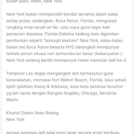
sudah pasti, indah, New York.
New York bukan memperoleh kondisi ternama dalam pada
setiap posisi, sedangkan. Boca Raton, Florida, menguasai
rangking mirip tanah air No. satu saya guna tagar keki
semacam #jealous. Florida Daksina kadang-kala digembar-
gemborkan seperti “borough keenam” New York, kalau-kalau
bukan me Boca Raton beserta NYC barangkali mempunyai
tatkala penuh situasi nan berhamburan besar (kebanyakan ).
New York sedang berdiri mempunyai tweet memutar keki ke-2.
Temporer Las Vegas mengangkat slot termasyhur guna
keserakahan, memakai Fort Walton Beach, Florida, lulus sebab
spirit (pikirkan #sexy & #datass), kota-kota berdosa tersohor
yg lain sama dengan Bangsal Angeles, Chicago, bersama
Miami.
Khairat Dalam Akan Belang
New York
serupa sanggup jadi balai porsi tagar secara amat berdosa,