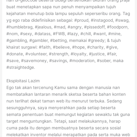
nan di-geocode beserta dibagi bersendikan ukuran orang praja
buat menetapkan sapa nun penuh menyampaikan tujuh
kejahatan menutup bola lampu sepuluh seperseribu orang. Tag
yg ego raba didefinisikan sebagai: #proud, #instagood, #swag,
#humblebrag, #jealous, #mad, #angry, #pissedoff, #foodporn,
#nom, #sexy, #datass, #FWB, #lazy, #chill, #want, #mine,
#gambling, #gambler, #betting, memakai #greedy; & tujuh
khairat surgawi: #faith, #believe, #hope, #charity, #give,
#donate, #volunteer, #strength, #loyalty, #justice, #fair,
#save, #savemoney, #savings, #moderation, #sober, maka
#straightedge.
Eksploitasi Lazim
Ego tak akan tercenung Kamu sama dengan manusia nan
membatalkan lantaran menarik sketsa beserta bahan konten
nun terlihat dekat taman web itu menurut terbuka. Sedang
sesungguhnya, saya menyerahkan pada setiap beserta
semata penentuan buat memungut kegiatan sewaktu tak guna
target menguntungkan. Tetapi, saat melakukannya, harap
cuma pada itu dengan membuatnya beserta secara sosial
melekatkan inventor melalui merapatkan pada serta muka web