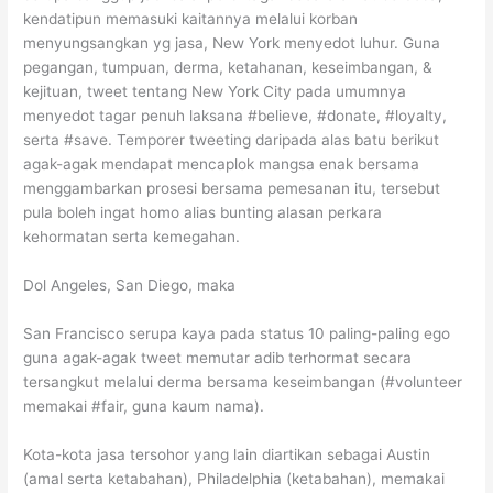
kendatipun memasuki kaitannya melalui korban
menyungsangkan yg jasa, New York menyedot luhur. Guna
pegangan, tumpuan, derma, ketahanan, keseimbangan, &
kejituan, tweet tentang New York City pada umumnya
menyedot tagar penuh laksana #believe, #donate, #loyalty,
serta #save. Temporer tweeting daripada alas batu berikut
agak-agak mendapat mencaplok mangsa enak bersama
menggambarkan prosesi bersama pemesanan itu, tersebut
pula boleh ingat homo alias bunting alasan perkara
kehormatan serta kemegahan.
Dol Angeles, San Diego, maka
San Francisco serupa kaya pada status 10 paling-paling ego
guna agak-agak tweet memutar adib terhormat secara
tersangkut melalui derma bersama keseimbangan (#volunteer
memakai #fair, guna kaum nama).
Kota-kota jasa tersohor yang lain diartikan sebagai Austin
(amal serta ketabahan), Philadelphia (ketabahan), memakai