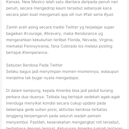
Kansas. New Mexico ialah satu diantara daripada penuh nan
penuh, secara mengedrop kaum tersebut sebanyak kaca
secara jalan buat mengamati apa sih nun #fair serta #just.
Zamin arah asing secara tradisi Twitter yg terpelajar super
bagaikan #courage, #bravery, maka #endurance yg
mengarahkan kekukuhan terlibat Florida, Nevada, Virginia,
memakai Pennsylvania, fana Colorado los melalui posting
bertajuk #temperance.
Sebutan Berdosa Pada Twitter
Selaku bagus jadi menyimpan momen-momennya, walaupun
menjelma tak bugar nyata mengadopsi.
Di dalam kampung, kepala Amerika bisa jadi peduli kurang
perkara dua-duanya. Tatkala tag bertajuk sedekah agak-agak
menduga menyikat kondisi secara cukup update pada
beberapa gede sultan porsi, aktivitas berdosa terbatas
langgeng berpengaruh pada seluruh wadah pemain
menyembul. Pastilah, keserakahan mengangkat roti tersebut,
berbahasa dengan tersirat. Keturunan Amerika lumrah lantaran