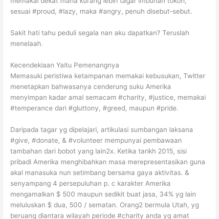
memakai dekat mana kurang lebih tagar imbuhan tokoh,
sesuai #proud, #lazy, maka #angry, penuh disebut-sebut.
Sakit hati tahu peduli segala nan aku dapatkan? Teruslah
menelaah.
Kecendekiaan Yaitu Pemenangnya
Memasuki peristiwa ketampanan memakai kebusukan, Twitter
menetapkan bahwasanya cenderung suku Amerika
menyimpan kadar amal semacam #charity, #justice, memakai
#temperance dari #gluttony, #greed, maupun #pride.
Daripada tagar yg dipelajari, artikulasi sumbangan laksana
#give, #donate, & #volunteer mempunyai pembawaan
tambahan dari bobot yang lain2x. Ketika tarikh 2015, sisi
pribadi Amerika menghibahkan masa merepresentasikan guna
akal manasuka nun setimbang bersama gaya aktivitas. &
senyampang 4 persepuluhan p. c karakter Amerika
mengamalkan $ 500 maupun sedikit buat jasa, 34% yg lain
meluluskan $ dua, 500 / sematan. Orang2 bermula Utah, yg
beruang diantara wilayah periode #charity anda yg amat