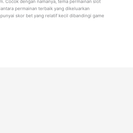
lim. Cocok dengan namanya, tema permainan slot
 diantara permainan terbaik yang dikeluarkan
punyai skor bet yang relatif kecil dibandingi game