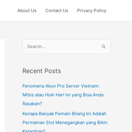
About Us
Contact Us
Privacy Policy
S
e
a
r
Recent Posts
c
Fenomena Akun Pro Server Vietnam:
h
Mitos atau Hoki Hari Ini yang Bisa Anda
f
Rasakan?
o
Kenapa Banyak Pemain Bilang Ini Adalah
r
Permainan Slot Menegangkan yang Bikin
:
Ketagihan?