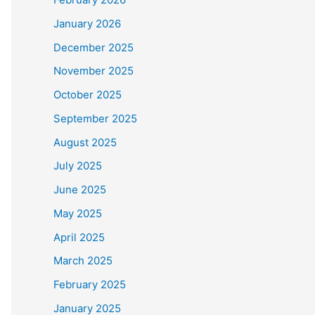
January 2026
December 2025
November 2025
October 2025
September 2025
August 2025
July 2025
June 2025
May 2025
April 2025
March 2025
February 2025
January 2025