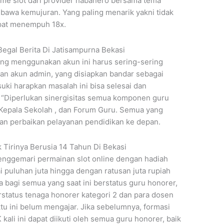
game slot dari provider habanero bersama tema
bawa kemujuran. Yang paling menarik yakni tidak
apat menempuh 18x.
Begal Berita Di Jatisampurna Bekasi
ang menggunakan akun ini harus sering-sering
an akun admin, yang disiapkan bandar sebagai
suki harapkan masalah ini bisa selesai dan
. “Diperlukan sinergisitas semua komponen guru
Kepala Sekolah , dan Forum Guru. Semua yang
dan perbaikan pelayanan pendidikan ke depan.
 Tirinya Berusia 14 Tahun Di Bekasi
menggemari permainan slot online dengan hadiah
i puluhan juta hingga dengan ratusan juta rupiah
ka bagi semua yang saat ini berstatus guru honorer,
rstatus tenaga honorer kategori 2 dan para dosen
tu ini belum mengajar. Jika sebelumnya, formasi
kali ini dapat diikuti oleh semua guru honorer, baik