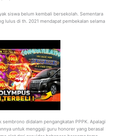
nyak siswa belum kembali bersekolah. Sementara
ng lulus di th. 2021 mendapat pembekalan selama
ak sembrono didalam pengangkatan PPPK. Apalagi
tahunnya untuk menggaji guru honorer yang berasal