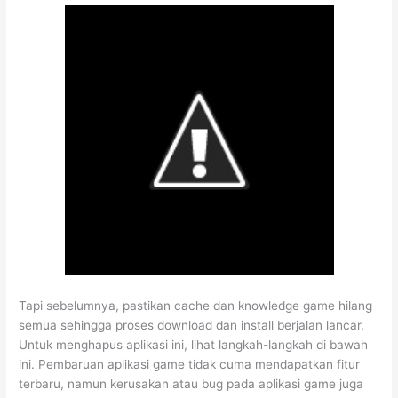
Tapi sebelumnya, pastikan cache dan knowledge game hilang
semua sehingga proses download dan install berjalan lancar.
Untuk menghapus aplikasi ini, lihat langkah-langkah di bawah
ini. Pembaruan aplikasi game tidak cuma mendapatkan fitur
terbaru, namun kerusakan atau bug pada aplikasi game juga