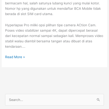
bermacam hal, salah satunya lubang kunci yang mulai kotor.
Nomor hp yang digunakan untuk mendaftar BCA Mobile tidak
berada di slot SIM card utama.
Hyperlapse Pro miliki opsi pilihan tipe camera ACtion Cam.
Poses video stabilizer sampai 4K, dapat dipercepat berasal
dari kecepatan normal sampai sebagian kali. Memproses video
stabil walau diambil bersama tangan atau dibuat di atas
kendaraan.…
Penyebab
Read More »
Dan
Langkah
Mengatasi
Aplikasi
Brimo
Tidak
Bisa
S
Di
e
Buka