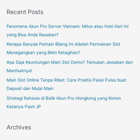
a
Coba
Solusi
r
Recent Posts
Ini
c
Fenomena Akun Pro Server Vietnam: Mitos atau Hoki Hari Ini
h
yang Bisa Anda Rasakan?
f
o
Kenapa Banyak Pemain Bilang Ini Adalah Permainan Slot
r
Menegangkan yang Bikin Ketagihan?
:
Apa Saja Keuntungan Main Slot Demo? Temukan Jawaban dan
Manfaatnya!
Main Slot Online Tanpa Ribet: Cara Praktis Pakai Pulsa buat
Deposit dan Mulai Main
Strategi Rahasia di Balik Akun Pro Hongkong yang Konon
Katanya Pasti JP
Archives