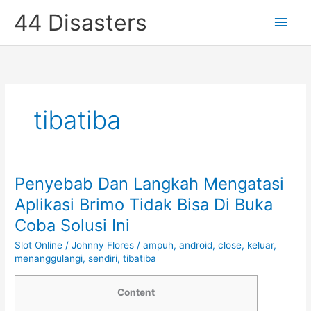
Skip
44 Disasters
Main
to
content
Men
tibatiba
Penyebab Dan Langkah Mengatasi
Aplikasi Brimo Tidak Bisa Di Buka
Coba Solusi Ini
Slot Online
/
Johnny Flores
/
ampuh
,
android
,
close
,
keluar
,
menanggulangi
,
sendiri
,
tibatiba
Content