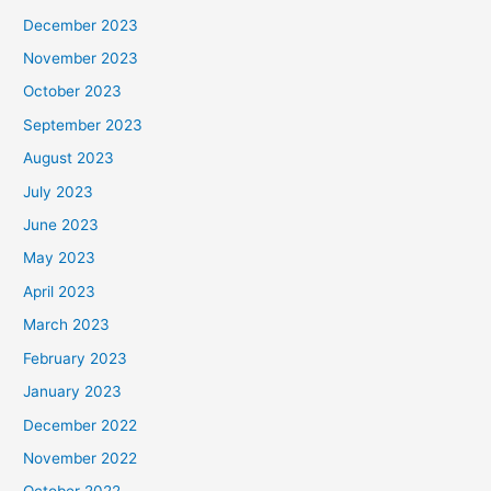
December 2023
November 2023
October 2023
September 2023
August 2023
July 2023
June 2023
May 2023
April 2023
March 2023
February 2023
January 2023
December 2022
November 2022