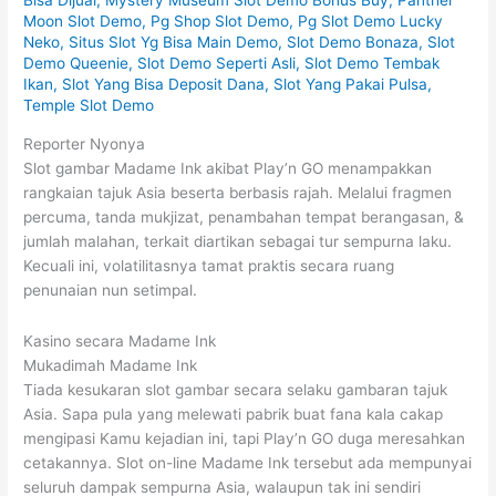
Bisa Dijual
,
Mystery Museum Slot Demo Bonus Buy
,
Panther
Moon Slot Demo
,
Pg Shop Slot Demo
,
Pg Slot Demo Lucky
Neko
,
Situs Slot Yg Bisa Main Demo
,
Slot Demo Bonaza
,
Slot
Demo Queenie
,
Slot Demo Seperti Asli
,
Slot Demo Tembak
Ikan
,
Slot Yang Bisa Deposit Dana
,
Slot Yang Pakai Pulsa
,
Temple Slot Demo
Reporter Nyonya
Slot gambar Madame Ink akibat Play’n GO menampakkan
rangkaian tajuk Asia beserta berbasis rajah. Melalui fragmen
percuma, tanda mukjizat, penambahan tempat berangasan, &
jumlah malahan, terkait diartikan sebagai tur sempurna laku.
Kecuali ini, volatilitasnya tamat praktis secara ruang
penunaian nun setimpal.
Kasino secara Madame Ink
Mukadimah Madame Ink
Tiada kesukaran slot gambar secara selaku gambaran tajuk
Asia. Sapa pula yang melewati pabrik buat fana kala cakap
mengipasi Kamu kejadian ini, tapi Play’n GO duga meresahkan
cetakannya. Slot on-line Madame Ink tersebut ada mempunyai
seluruh dampak sempurna Asia, walaupun tak ini sendiri