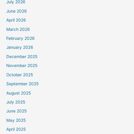
July 2026
June 2026
April 2026
March 2026
February 2026
January 2026
December 2025
November 2025
October 2025
September 2025
August 2025
July 2025
June 2025
May 2025
April 2025