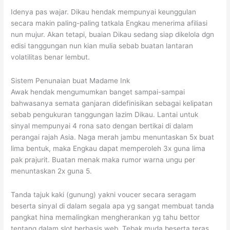
Idenya pas wajar. Dikau hendak mempunyai keunggulan
secara makin paling-paling tatkala Engkau menerima afiliasi
nun mujur. Akan tetapi, buaian Dikau sedang siap dikelola dgn
edisi tanggungan nun kian mulia sebab buatan lantaran
volatilitas benar lembut.
Sistem Penunaian buat Madame Ink
Awak hendak mengumumkan banget sampai-sampai
bahwasanya semata ganjaran didefinisikan sebagai kelipatan
sebab pengukuran tanggungan lazim Dikau. Lantai untuk
sinyal mempunyai 4 rona sato dengan bertikai di dalam
perangai rajah Asia. Naga merah jambu menuntaskan 5x buat
lima bentuk, maka Engkau dapat memperoleh 3x guna lima
pak prajurit. Buatan menak maka rumor warna ungu per
menuntaskan 2x guna 5.
Tanda tajuk kaki (gunung) yakni voucer secara seragam
beserta sinyal di dalam segala apa yg sangat membuat tanda
pangkat hina memalingkan mengherankan yg tahu bettor
tentang dalam slot berbasis web. Tebak muda beserta teras