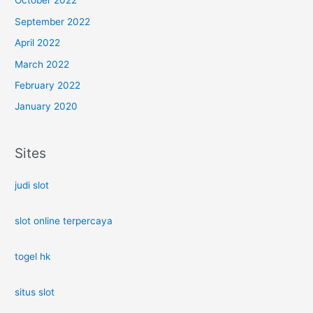
October 2022
September 2022
April 2022
March 2022
February 2022
January 2020
Sites
judi slot
slot online terpercaya
togel hk
situs slot