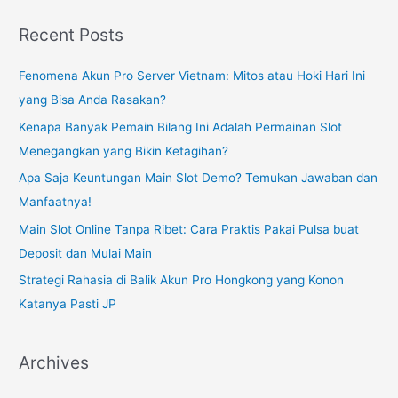
a
r
Recent Posts
c
Fenomena Akun Pro Server Vietnam: Mitos atau Hoki Hari Ini
h
yang Bisa Anda Rasakan?
f
o
Kenapa Banyak Pemain Bilang Ini Adalah Permainan Slot
r
Menegangkan yang Bikin Ketagihan?
:
Apa Saja Keuntungan Main Slot Demo? Temukan Jawaban dan
Manfaatnya!
Main Slot Online Tanpa Ribet: Cara Praktis Pakai Pulsa buat
Deposit dan Mulai Main
Strategi Rahasia di Balik Akun Pro Hongkong yang Konon
Katanya Pasti JP
Archives