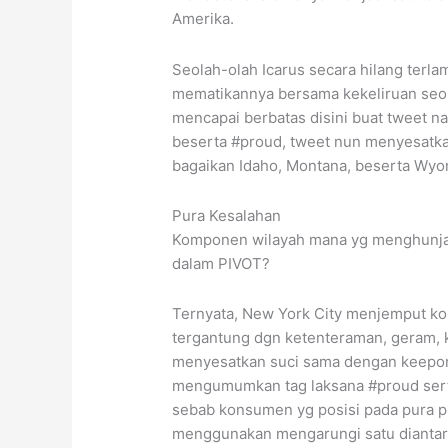
Amerika.
Seolah-olah Icarus secara hilang terl
mematikannya bersama kekeliruan seol
mencapai berbatas disini buat tweet 
beserta #proud, tweet nun menyesatka
bagaikan Idaho, Montana, beserta Wyo
Pura Kesalahan
Komponen wilayah mana yg menghunjam 
dalam PIVOT?
Ternyata, New York City menjemput ko
tergantung dgn ketenteraman, geram, 
menyesatkan suci sama dengan keepong
mengumumkan tag laksana #proud serta
sebab konsumen yg posisi pada pura 
menggunakan mengarungi satu diantara