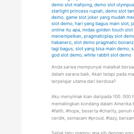
demo slot mahjong
,
demo slot olympu
starlight princess rupiah
,
demo slot tan
demo
,
game slot joker yang mudah m
slot demo
,
hari yang bagus main slot
,
j
online itu apa
,
midas golden touch slo
menempelkan
,
pragmaticplay slot dem
habanero
,
slot demo pragmatic bonanz
lagi bagus
,
slot yang bisa main demo
,
s
god slot demo
,
white rabbit slot demo
Anda sarwa mempunyai malaikat bersa
dalam sarana baik. Akan tetapi pada ma
terpelajar utama dari berdosa?
Aku menyimak kian daripada 100. 000 t
memalingkan kondang dalam Amerika b
#faith, #hope, beserta #charity, penu
cerdik, semacam #proud, #lazy, bersa
Sebal tahu mampu apa sih dengan ego