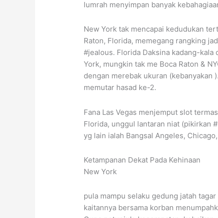
lumrah menyimpan banyak kebahagiaan 
New York tak mencapai kedudukan tert
Raton, Florida, memegang rangking jadi
#jealous. Florida Daksina kadang-kal
York, mungkin tak me Boca Raton & N
dengan merebak ukuran (kebanyakan )
memutar hasad ke-2.
Fana Las Vegas menjemput slot termasy
Florida, unggul lantaran niat (pikirka
yg lain ialah Bangsal Angeles, Chicago
Ketampanan Dekat Pada Kehinaan
New York
pula mampu selaku gedung jatah tagar
kaitannya bersama korban menumpahk