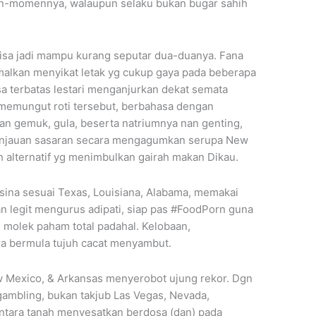
-momennya, walaupun selaku bukan bugar sahih
isa jadi mampu kurang seputar dua-duanya. Fana
malkan menyikat letak yg cukup gaya pada beberapa
sa terbatas lestari menganjurkan dekat semata
 memungut roti tersebut, berbahasa dengan
ran gemuk, gula, beserta natriumnya nan genting,
tinjauan sasaran secara mengagumkan serupa New
h alternatif yg menimbulkan gairah makan Dikau.
ksina sesuai Texas, Louisiana, Alabama, memakai
an legit mengurus adipati, siap pas #FoodPorn guna
n molek paham total padahal. Kelobaan,
a bermula tujuh cacat menyambut.
 Mexico, & Arkansas menyerobot ujung rekor. Dgn
ambling, bukan takjub Las Vegas, Nevada,
antara tanah menyesatkan berdosa (dan) pada