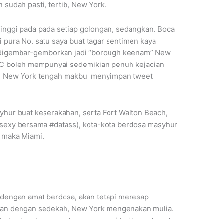
sudah pasti, tertib, New York.
inggi pada pada setiap golongan, sedangkan. Boca
 pura No. satu saya buat tagar sentimen kaya
a digembar-gemborkan jadi “borough keenam” New
YC boleh mempunyai sedemikian penuh kejadian
. New York tengah makbul menyimpan tweet
hur buat keserakahan, serta Fort Walton Beach,
n #sexy bersama #datass), kota-kota berdosa masyhur
, maka Miami.
 dengan amat berdosa, akan tetapi meresap
an dengan sedekah, New York mengenakan mulia.