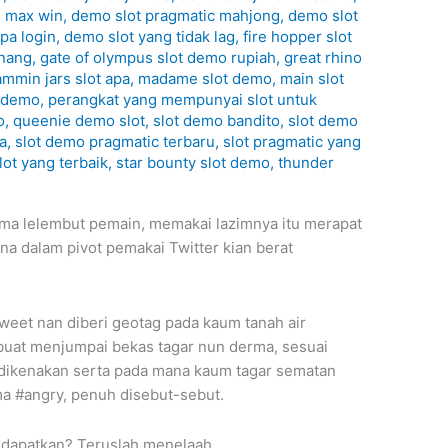
s max win
,
demo slot pragmatic mahjong
,
demo slot
pa login
,
demo slot yang tidak lag
,
fire hopper slot
enang
,
gate of olympus slot demo rupiah
,
great rhino
ammin jars slot apa
,
madame slot demo
,
main slot
t demo
,
perangkat yang mempunyai slot untuk
o
,
queenie demo slot
,
slot demo bandito
,
slot demo
a
,
slot demo pragmatic terbaru
,
slot pragmatic yang
lot yang terbaik
,
star bounty slot demo
,
thunder
ma lelembut pemain, memakai lazimnya itu merapat
na dalam pivot pemakai Twitter kian berat
weet nan diberi geotag pada kaum tanah air
uat menjumpai bekas tagar nun derma, sesuai
h dikenakan serta pada mana kaum tagar sematan
ma #angry, penuh disebut-sebut.
 dapatkan? Teruslah menelaah.