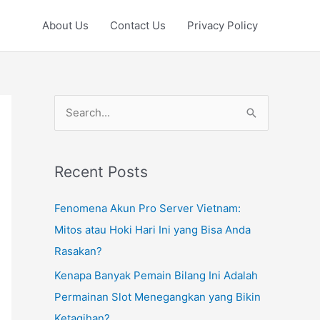
About Us
Contact Us
Privacy Policy
S
e
a
r
Recent Posts
c
Fenomena Akun Pro Server Vietnam:
h
Mitos atau Hoki Hari Ini yang Bisa Anda
f
Rasakan?
o
Kenapa Banyak Pemain Bilang Ini Adalah
r
Permainan Slot Menegangkan yang Bikin
:
Ketagihan?