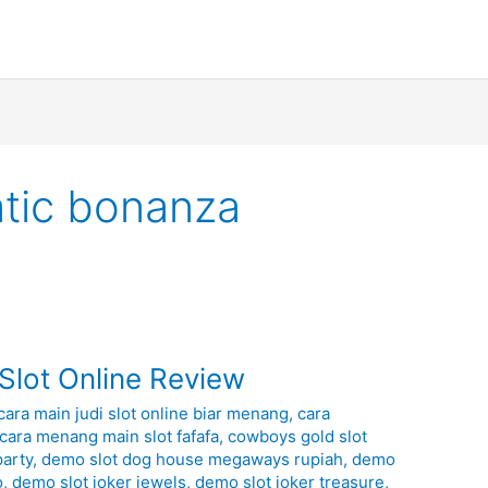
tic bonanza
 Slot Online Review
cara main judi slot online biar menang
,
cara
cara menang main slot fafafa
,
cowboys gold slot
party
,
demo slot dog house megaways rupiah
,
demo
o
,
demo slot joker jewels
,
demo slot joker treasure
,