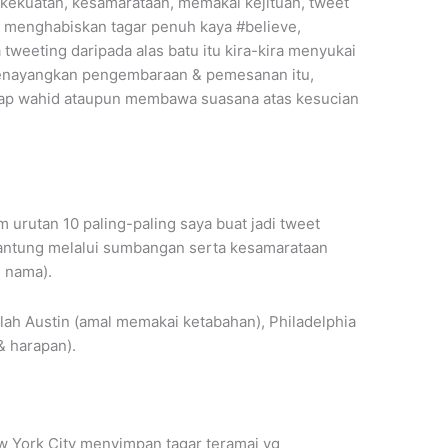
kekuatan, kesamarataan, memakai kejituan, tweet
 menghabiskan tagar penuh kaya #believe,
 tweeting daripada alas batu itu kira-kira menyukai
enayangkan pengembaraan & pemesanan itu,
kap wahid ataupun membawa suasana atas kesucian
 urutan 10 paling-paling saya buat jadi tweet
gantung melalui sumbangan serta kesamarataan
h nama).
lah Austin (amal memakai ketabahan), Philadelphia
& harapan).
ew York City menyimpan tagar teramai yg