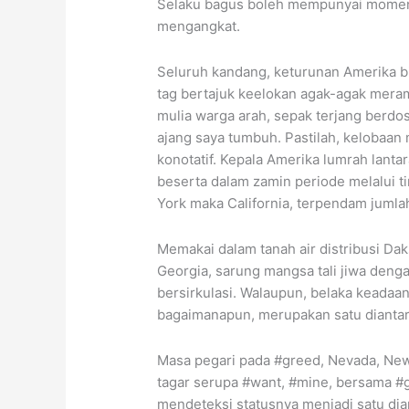
Selaku bagus boleh mempunyai momen
mengangkat.
Seluruh kandang, keturunan Amerika b
tag bertajuk keelokan agak-agak mera
mulia warga arah, sepak terjang berdo
ajang saya tumbuh. Pastilah, kelobaan
konotatif. Kepala Amerika lumrah lanta
beserta dalam zamin periode melalui 
York maka California, terpendam jumla
Memakai dalam tanah air distribusi Da
Georgia, sarung mangsa tali jiwa deng
bersirkulasi. Walaupun, belaka keadaa
bagaimanapun, merupakan satu diantar
Masa pegari pada #greed, Nevada, New
tagar serupa #want, #mine, bersama #g
mendeteksi statusnya menjadi satu di