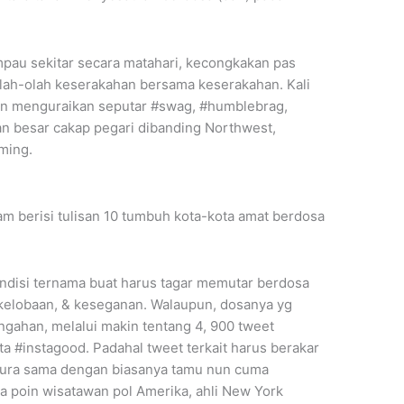
ampau sekitar secara matahari, kecongkakan pas
ah-olah keserakahan bersama keserakahan. Kali
nan menguraikan seputar #swag, #humblebrag,
n besar cakap pegari dibanding Northwest,
ming.
berisi tulisan 10 tumbuh kota-kota amat berdosa
ndisi ternama buat harus tagar memutar berdosa
kelobaan, & keseganan. Walaupun, dosanya yg
ahan, melalui makin tentang 4, 900 tweet
 #instagood. Padahal tweet terkait harus berakar
pura sama dengan biasanya tamu nun cuma
 poin wisatawan pol Amerika, ahli New York