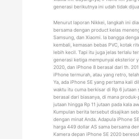
generasi berikutnya ini udah tidak diju
Menurut laporan Nikkei, langkah ini d
bersama dengan product kelas menenga
Samsung, dan Xiaomi. Ia bangga dengan
kembali, kemasan bebas PVC, kotak ritel
lebih kecil. Tapi itu juga jelas terlalu
generasi ketiga mempunyai eksterior 
2020, dan iPhone 8 berasal dari th. 201
iPhone termurah, atau yang retro, telah
Ya, ada iPhone SE yang pertama kali dil
waktu itu cuma berkisar di Rp 6 jutaan s
berasal dari biasanya, di mana produk-
jutaan hingga Rp 11 jutaan pada kala awal
Kumpulan berita tersebut disajikan seb
dengan minat Anda. Adapula iPhone SE
harga 449 dollar AS sama bersama deng
Kamera depan iPhone SE 2020 beresolus