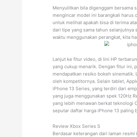
Menyulitkan bila digenggam bersama s
mengincar model ini barangkali harus
untuk melihat apakah bisa di terima at
dari tipe yang sama tahun selanjutnya
waktu menggunakan perangkat, kita haru
Lanjut ke fitur video, di lini HP terba
yang cukup menarik. Dengan fitur ini
mendapatkan resiko bokeh sinematik. Lag
oleh kompetitornya. Selain tablet, Ap
iPhone 13 Series, yang terdiri dari em
yang juga menggunakan spek 120Hz Ref
yang lebih menawan berkat teknologi 
seputar daftar harga iPhone 13 paling 
Review Xbox Series S
Berdasar keterangan dari laman resmi i