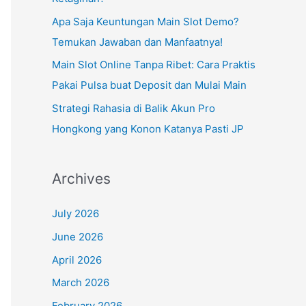
Apa Saja Keuntungan Main Slot Demo?
Temukan Jawaban dan Manfaatnya!
Main Slot Online Tanpa Ribet: Cara Praktis
Pakai Pulsa buat Deposit dan Mulai Main
Strategi Rahasia di Balik Akun Pro
Hongkong yang Konon Katanya Pasti JP
Archives
July 2026
June 2026
April 2026
March 2026
February 2026