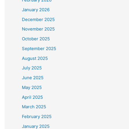
January 2026
December 2025
November 2025
October 2025
September 2025
August 2025
July 2025
June 2025
May 2025
April 2025
March 2025
February 2025
January 2025