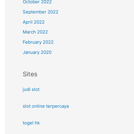
October 2022
September 2022
April 2022
March 2022
February 2022
January 2020
Sites
judi slot
slot online terpercaya
togel hk