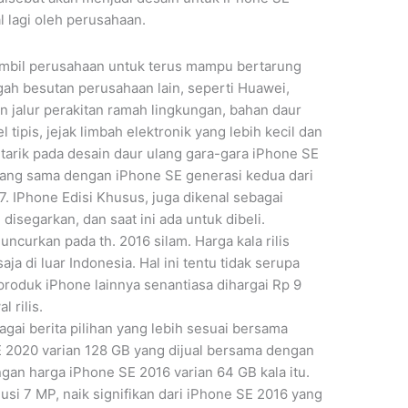
al lagi oleh perusahaan.
iambil perusahaan untuk terus mampu bertarung
h besutan perusahaan lain, seperti Huawei,
 jalur perakitan ramah lingkungan, bahan daur
 tipis, jejak limbah elektronik yang lebih kecil dan
 tertarik pada desain daur ulang gara-gara iPhone SE
yang sama dengan iPhone SE generasi kedua dari
7. IPhone Edisi Khusus, juga dikenal sebagai
 disegarkan, dan saat ini ada untuk dibeli.
uncurkan pada th. 2016 silam. Harga kala rilis
aja di luar Indonesia. Hal ini tentu tidak serupa
produk iPhone lainnya senantiasa dihargai Rp 9
 rilis.
agai berita pilihan yang lebih sesuai bersama
 2020 varian 128 GB yang dijual bersama dengan
an harga iPhone SE 2016 varian 64 GB kala itu.
i 7 MP, naik signifikan dari iPhone SE 2016 yang