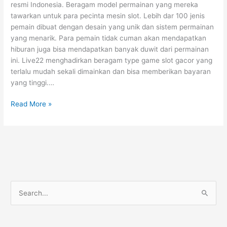
resmi Indonesia. Beragam model permainan yang mereka
tawarkan untuk para pecinta mesin slot. Lebih dar 100 jenis
pemain dibuat dengan desain yang unik dan sistem permainan
yang menarik. Para pemain tidak cuman akan mendapatkan
hiburan juga bisa mendapatkan banyak duwit dari permainan
ini. Live22 menghadirkan beragam type game slot gacor yang
terlalu mudah sekali dimainkan dan bisa memberikan bayaran
yang tinggi.…
Pake
Read More »
Trik
Pola
Ini
Jadi
Gampang
Di
Slot
S
Gates
e
Of
a
Olympus
Menang