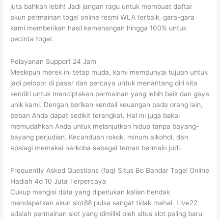
juta bahkan lebih! Jadi jangan ragu untuk membuat daftar
akun permainan togel online resmi WLA terbaik, gara-gara
kami memberikan hasil kemenangan hingga 100% untuk
pecinta togel.
Pelayanan Support 24 Jam
Meskipun merek ini tetap muda, kami mempunyai tujuan untuk
jadi pelopor di pasar dan percaya untuk menantang diri kita
sendiri untuk menciptakan permainan yang lebih baik dan gaya
unik kami. Dengan berikan kendali keuangan pada orang lain,
beban Anda dapat sedikit terangkat. Hal ini juga bakal
memudahkan Anda untuk melanjutkan hidup tanpa bayang-
bayang perjudian. Kecanduan rokok, minum alkohol, dan
apalagi memakai narkoba sebagai teman bermain judi.
Frequently Asked Questions (faq) Situs Bo Bandar Togel Online
Hadiah 4d 10 Juta Terpercaya
Cukup mengisi data yang diperlukan kalian hendak
mendapatkan akun slot88 pulsa sangat tidak mahal. Live22
adalah permainan slot yang dimiliki oleh situs slot paling baru