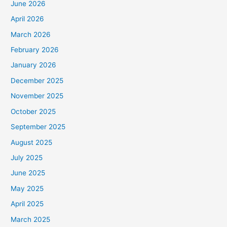
June 2026
April 2026
March 2026
February 2026
January 2026
December 2025
November 2025
October 2025
September 2025
August 2025
July 2025
June 2025
May 2025
April 2025
March 2025