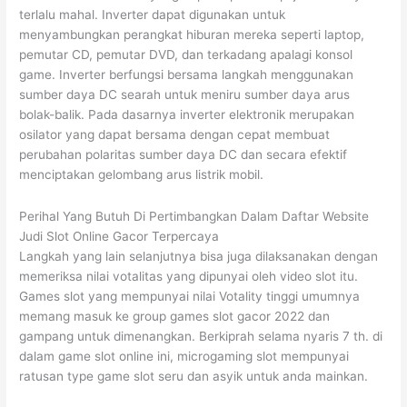
terlalu mahal. Inverter dapat digunakan untuk
menyambungkan perangkat hiburan mereka seperti laptop,
pemutar CD, pemutar DVD, dan terkadang apalagi konsol
game. Inverter berfungsi bersama langkah menggunakan
sumber daya DC searah untuk meniru sumber daya arus
bolak-balik. Pada dasarnya inverter elektronik merupakan
osilator yang dapat bersama dengan cepat membuat
perubahan polaritas sumber daya DC dan secara efektif
menciptakan gelombang arus listrik mobil.
Perihal Yang Butuh Di Pertimbangkan Dalam Daftar Website
Judi Slot Online Gacor Terpercaya
Langkah yang lain selanjutnya bisa juga dilaksanakan dengan
memeriksa nilai votalitas yang dipunyai oleh video slot itu.
Games slot yang mempunyai nilai Votality tinggi umumnya
memang masuk ke group games slot gacor 2022 dan
gampang untuk dimenangkan. Berkiprah selama nyaris 7 th. di
dalam game slot online ini, microgaming slot mempunyai
ratusan type game slot seru dan asyik untuk anda mainkan.