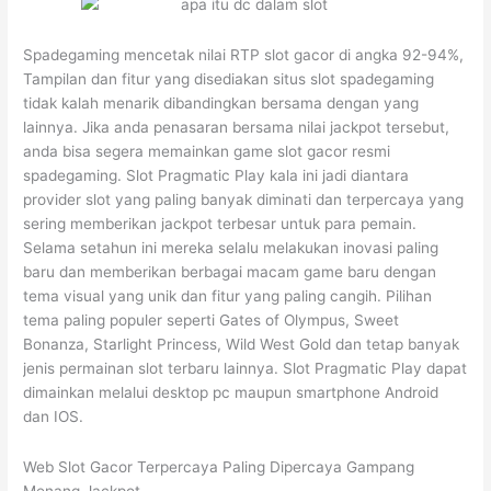
Spadegaming mencetak nilai RTP slot gacor di angka 92-94%,
Tampilan dan fitur yang disediakan situs slot spadegaming
tidak kalah menarik dibandingkan bersama dengan yang
lainnya. Jika anda penasaran bersama nilai jackpot tersebut,
anda bisa segera memainkan game slot gacor resmi
spadegaming. Slot Pragmatic Play kala ini jadi diantara
provider slot yang paling banyak diminati dan terpercaya yang
sering memberikan jackpot terbesar untuk para pemain.
Selama setahun ini mereka selalu melakukan inovasi paling
baru dan memberikan berbagai macam game baru dengan
tema visual yang unik dan fitur yang paling cangih. Pilihan
tema paling populer seperti Gates of Olympus, Sweet
Bonanza, Starlight Princess, Wild West Gold dan tetap banyak
jenis permainan slot terbaru lainnya. Slot Pragmatic Play dapat
dimainkan melalui desktop pc maupun smartphone Android
dan IOS.
Web Slot Gacor Terpercaya Paling Dipercaya Gampang
Menang Jackpot