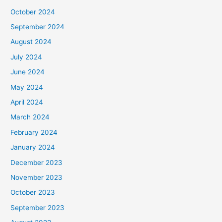
October 2024
September 2024
August 2024
July 2024
June 2024
May 2024
April 2024
March 2024
February 2024
January 2024
December 2023
November 2023
October 2023
September 2023