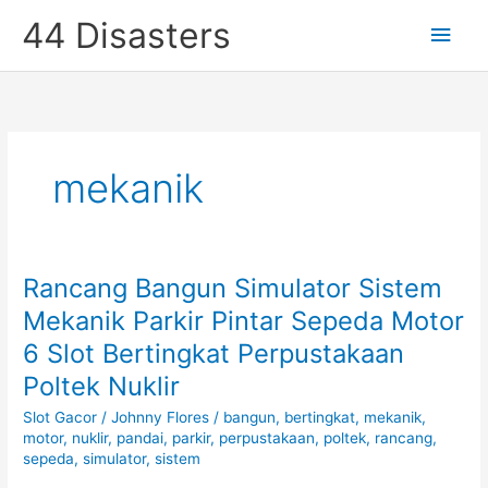
Skip
44 Disasters
Main
to
content
Men
mekanik
Rancang Bangun Simulator Sistem
Mekanik Parkir Pintar Sepeda Motor
6 Slot Bertingkat Perpustakaan
Poltek Nuklir
Slot Gacor
/
Johnny Flores
/
bangun
,
bertingkat
,
mekanik
,
motor
,
nuklir
,
pandai
,
parkir
,
perpustakaan
,
poltek
,
rancang
,
sepeda
,
simulator
,
sistem