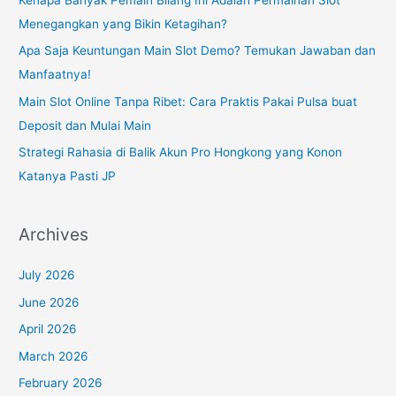
r
Menegangkan yang Bikin Ketagihan?
:
Apa Saja Keuntungan Main Slot Demo? Temukan Jawaban dan
Manfaatnya!
Main Slot Online Tanpa Ribet: Cara Praktis Pakai Pulsa buat
Deposit dan Mulai Main
Strategi Rahasia di Balik Akun Pro Hongkong yang Konon
Katanya Pasti JP
Archives
July 2026
June 2026
April 2026
March 2026
February 2026