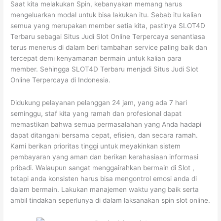
Saat kita melakukan Spin, kebanyakan memang harus
mengeluarkan modal untuk bisa lakukan itu. Sebab itu kalian
semua yang merupakan member setia kita, pastinya SLOT4D
Terbaru sebagai Situs Judi Slot Online Terpercaya senantiasa
terus menerus di dalam beri tambahan service paling baik dan
tercepat demi kenyamanan bermain untuk kalian para
member. Sehingga SLOT4D Terbaru menjadi Situs Judi Slot
Online Terpercaya di Indonesia.
Didukung pelayanan pelanggan 24 jam, yang ada 7 hari
seminggu, staf kita yang ramah dan profesional dapat
memastikan bahwa semua permasalahan yang Anda hadapi
dapat ditangani bersama cepat, efisien, dan secara ramah.
Kami berikan prioritas tinggi untuk meyakinkan sistem
pembayaran yang aman dan berikan kerahasiaan informasi
pribadi. Walaupun sangat menggairahkan bermain di Slot ,
tetapi anda konsisten harus bisa mengontrol emosi anda di
dalam bermain. Lakukan manajemen waktu yang baik serta
ambil tindakan seperlunya di dalam laksanakan spin slot online.