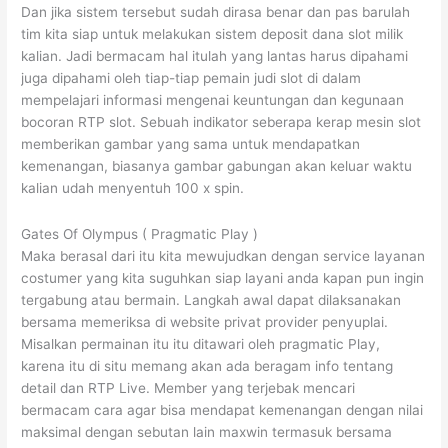
Dan jika sistem tersebut sudah dirasa benar dan pas barulah
tim kita siap untuk melakukan sistem deposit dana slot milik
kalian. Jadi bermacam hal itulah yang lantas harus dipahami
juga dipahami oleh tiap-tiap pemain judi slot di dalam
mempelajari informasi mengenai keuntungan dan kegunaan
bocoran RTP slot. Sebuah indikator seberapa kerap mesin slot
memberikan gambar yang sama untuk mendapatkan
kemenangan, biasanya gambar gabungan akan keluar waktu
kalian udah menyentuh 100 x spin.
Gates Of Olympus ( Pragmatic Play )
Maka berasal dari itu kita mewujudkan dengan service layanan
costumer yang kita suguhkan siap layani anda kapan pun ingin
tergabung atau bermain. Langkah awal dapat dilaksanakan
bersama memeriksa di website privat provider penyuplai.
Misalkan permainan itu itu ditawari oleh pragmatic Play,
karena itu di situ memang akan ada beragam info tentang
detail dan RTP Live. Member yang terjebak mencari
bermacam cara agar bisa mendapat kemenangan dengan nilai
maksimal dengan sebutan lain maxwin termasuk bersama