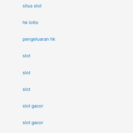
situs slot
hk lotto
pengeluaran hk
slot
slot
slot
slot gacor
slot gacor