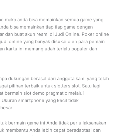
emo maka anda bisa memainkan semua game yang
 Anda bisa memainkan tiap tiap game dengan
ar dan buat akun resmi di Judi Online. Poker online
judi online yang banyak disukai oleh para pemain
an kartu ini memang udah terlalu populer dan
anpa dukungan berasal dari anggota kami yang telah
i pilihan terbaik untuk slotters slot. Satu lagi
at bermain slot demo pragmatic melalui
 Ukuran smartphone yang kecil tidak
besar.
ntuk bermain game ini Anda tidak perlu laksanakan
ntuk membantu Anda lebih cepat beradaptasi dan