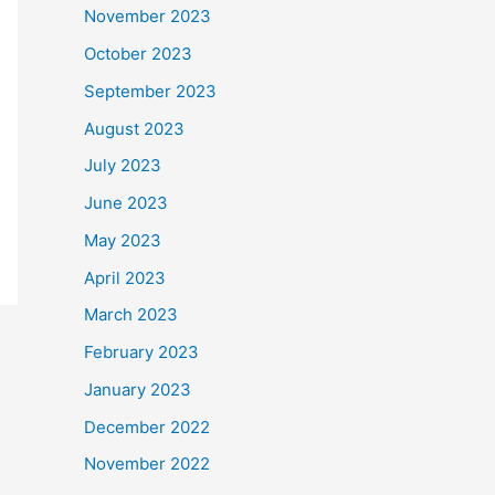
November 2023
October 2023
September 2023
August 2023
July 2023
June 2023
May 2023
April 2023
March 2023
February 2023
January 2023
December 2022
November 2022