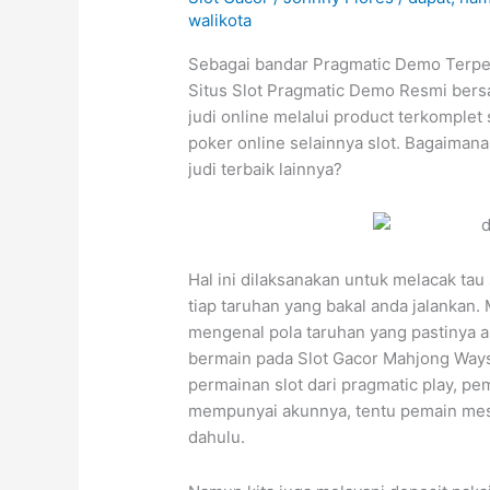
walikota
Sebagai bandar Pragmatic Demo Terp
Situs Slot Pragmatic Demo Resmi bers
judi online melalui product terkomplet s
poker online selainnya slot. Bagaiman
judi terbaik lainnya?
Hal ini dilaksanakan untuk melacak tau
tiap taruhan yang bakal anda jalankan. 
mengenal pola taruhan yang pastinya 
bermain pada Slot Gacor Mahjong Way
permainan slot dari pragmatic play, pe
mempunyai akunnya, tentu pemain mesti
dahulu.