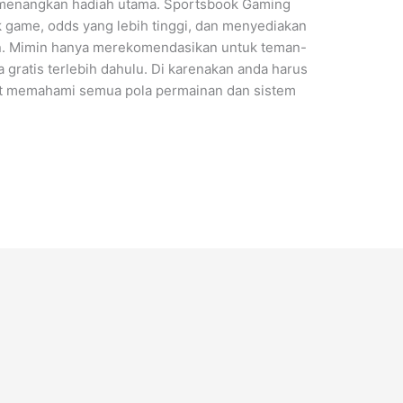
enangkan hadiah utama. Sportsbook Gaming
k game, odds yang lebih tinggi, dan menyediakan
in. Mimin hanya merekomendasikan untuk teman-
gratis terlebih dahulu. Di karenakan anda harus
at memahami semua pola permainan dan sistem