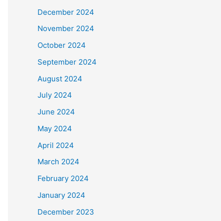
December 2024
November 2024
October 2024
September 2024
August 2024
July 2024
June 2024
May 2024
April 2024
March 2024
February 2024
January 2024
December 2023