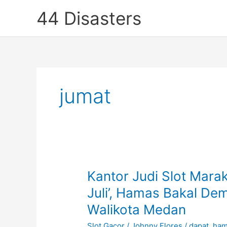
Skip
44 Disasters
to
content
jumat
Kantor Judi Slot Mara
Juli’, Hamas Bakal D
Walikota Medan
Slot Gacor
/
Johnny Flores
/
dapat
,
ham