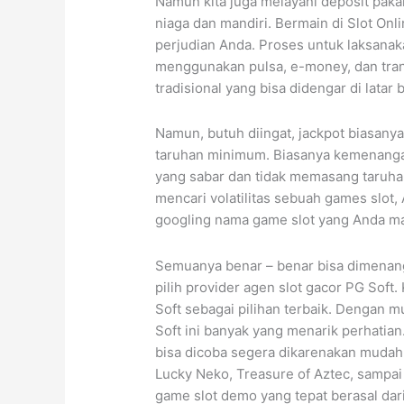
Namun kita juga melayani deposit pakai
niaga dan mandiri. Bermain di Slot Onli
perjudian Anda. Proses untuk laksanak
menggunakan pulsa, e-money, dan tran
tradisional yang bisa didengar di latar
Namun, butuh diingat, jackpot biasan
taruhan minimum. Biasanya kemenang
yang sabar dan tidak memasang taruh
mencari volatilitas sebuah games slo
googling nama game slot yang Anda main
Semuanya benar – benar bisa dimenan
pilih provider agen slot gacor PG Sof
Soft sebagai pilihan terbaik. Dengan
Soft ini banyak yang menarik perhatia
bisa dicoba segera dikarenakan mudah 
Lucky Neko, Treasure of Aztec, sampa
game slot demo yang tepat berasal dari 