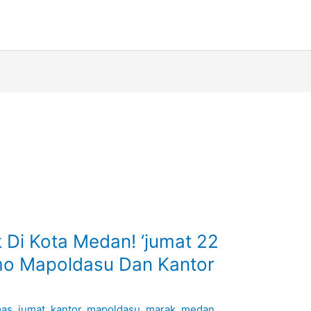
k Di Kota Medan! ‘jumat 22
emo Mapoldasu Dan Kantor
as
,
jumat
,
kantor
,
mapoldasu
,
marak
,
medan
,