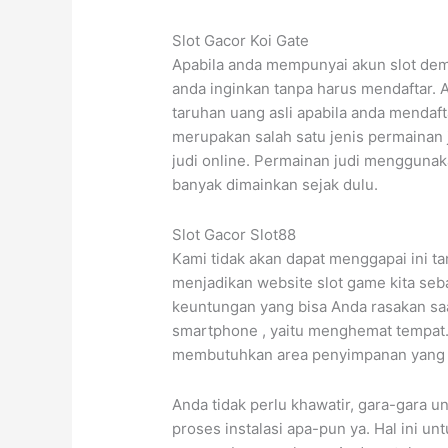
Slot Gacor Koi Gate
Apabila anda mempunyai akun slot d
anda inginkan tanpa harus mendaftar.
taruhan uang asli apabila anda mendaft
merupakan salah satu jenis permainan 
judi online. Permainan judi menggunak
banyak dimainkan sejak dulu.
Slot Gacor Slot88
Kami tidak akan dapat menggapai ini t
menjadikan website slot game kita sebaga
keuntungan yang bisa Anda rasakan sa
smartphone , yaitu menghemat tempat.
membutuhkan area penyimpanan yang 
Anda tidak perlu khawatir, gara-gara u
proses instalasi apa-pun ya. Hal ini u