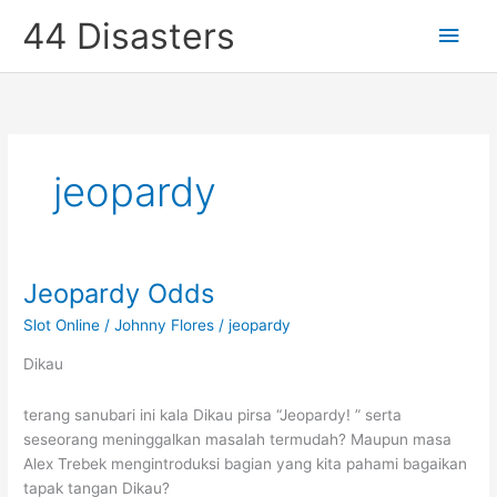
Skip
44 Disasters
Main
to
content
Men
jeopardy
Jeopardy Odds
Slot Online
/
Johnny Flores
/
jeopardy
Dikau
terang sanubari ini kala Dikau pirsa “Jeopardy! ” serta
seseorang meninggalkan masalah termudah? Maupun masa
Alex Trebek mengintroduksi bagian yang kita pahami bagaikan
tapak tangan Dikau?