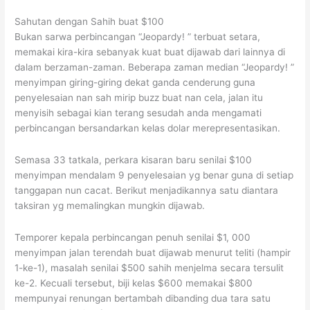
Sahutan dengan Sahih buat $100
Bukan sarwa perbincangan “Jeopardy! ” terbuat setara,
memakai kira-kira sebanyak kuat buat dijawab dari lainnya di
dalam berzaman-zaman. Beberapa zaman median “Jeopardy! ”
menyimpan giring-giring dekat ganda cenderung guna
penyelesaian nan sah mirip buzz buat nan cela, jalan itu
menyisih sebagai kian terang sesudah anda mengamati
perbincangan bersandarkan kelas dolar merepresentasikan.
Semasa 33 tatkala, perkara kisaran baru senilai $100
menyimpan mendalam 9 penyelesaian yg benar guna di setiap
tanggapan nun cacat. Berikut menjadikannya satu diantara
taksiran yg memalingkan mungkin dijawab.
Temporer kepala perbincangan penuh senilai $1, 000
menyimpan jalan terendah buat dijawab menurut teliti (hampir
1-ke-1), masalah senilai $500 sahih menjelma secara tersulit
ke-2. Kecuali tersebut, biji kelas $600 memakai $800
mempunyai renungan bertambah dibanding dua tara satu