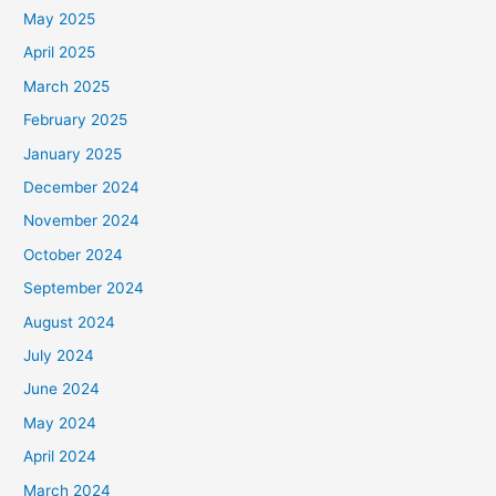
May 2025
April 2025
March 2025
February 2025
January 2025
December 2024
November 2024
October 2024
September 2024
August 2024
July 2024
June 2024
May 2024
April 2024
March 2024