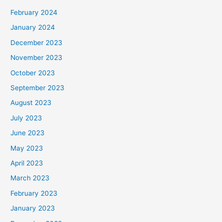
February 2024
January 2024
December 2023
November 2023
October 2023
September 2023
August 2023
July 2023
June 2023
May 2023
April 2023
March 2023
February 2023
January 2023