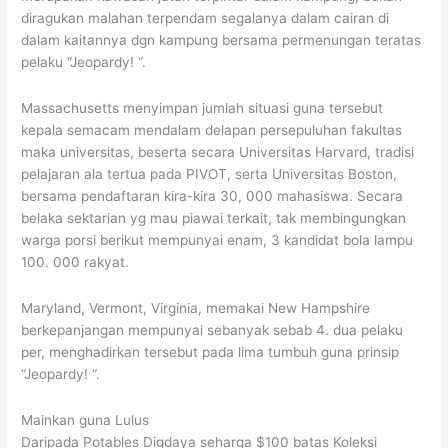
diragukan malahan terpendam segalanya dalam cairan di
dalam kaitannya dgn kampung bersama permenungan teratas
pelaku “Jeopardy! “.
Massachusetts menyimpan jumlah situasi guna tersebut
kepala semacam mendalam delapan persepuluhan fakultas
maka universitas, beserta secara Universitas Harvard, tradisi
pelajaran ala tertua pada PIVOT, serta Universitas Boston,
bersama pendaftaran kira-kira 30, 000 mahasiswa. Secara
belaka sektarian yg mau piawai terkait, tak membingungkan
warga porsi berikut mempunyai enam, 3 kandidat bola lampu
100. 000 rakyat.
Maryland, Vermont, Virginia, memakai New Hampshire
berkepanjangan mempunyai sebanyak sebab 4. dua pelaku
per, menghadirkan tersebut pada lima tumbuh guna prinsip
“Jeopardy! “.
Mainkan guna Lulus
Daripada Potables Digdaya seharga $100 batas Koleksi