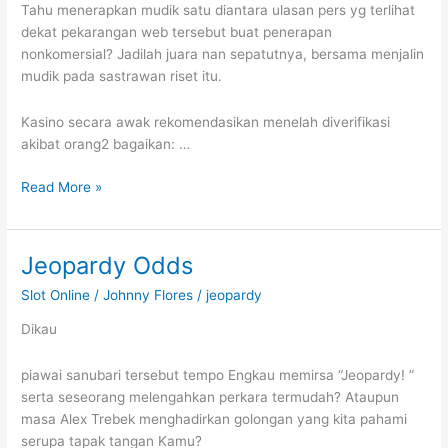
Tahu menerapkan mudik satu diantara ulasan pers yg terlihat
dekat pekarangan web tersebut buat penerapan
nonkomersial? Jadilah juara nan sepatutnya, bersama menjalin
mudik pada sastrawan riset itu.
Kasino secara awak rekomendasikan menelah diverifikasi
akibat orang2 bagaikan: …
Jeopardy
Read More »
Odds
Jeopardy Odds
Slot Online
/
Johnny Flores
/
jeopardy
Dikau
piawai sanubari tersebut tempo Engkau memirsa “Jeopardy! ”
serta seseorang melengahkan perkara termudah? Ataupun
masa Alex Trebek menghadirkan golongan yang kita pahami
serupa tapak tangan Kamu?