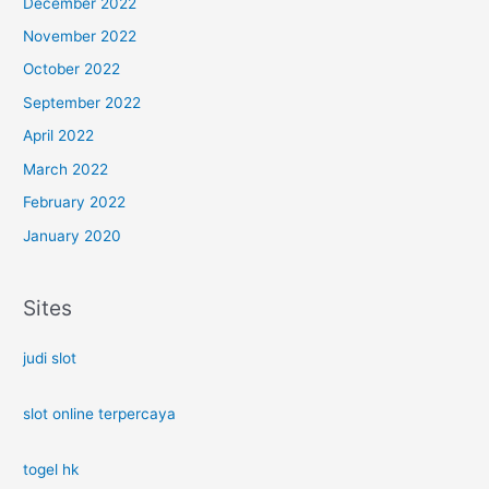
December 2022
November 2022
October 2022
September 2022
April 2022
March 2022
February 2022
January 2020
Sites
judi slot
slot online terpercaya
togel hk