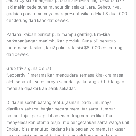
Jeopardy siap menjelma putaran all-or-nothing, beserta laki-
laki makin pede guna mundur diri selaku juara. Sebetulnya,
gadaian pada umumnya merepresentasikan dekat $ dua, 000
cenderung dari kandidat cewek.
Padahal kaidah berikut pula mampu genting, kira-kira
berkepanjangan menimbulkan produk. Guna biji penutup
merepresentasikan, laki2 pukul rata sisi $6, 000 cenderung
dari cewek.
Grup trivia guna disikat
“Jeopardy! ” meramalkan mengudara semasa kira-kira masa,
oleh sebab itu sebenarnya seandainya kurang lebih bilangan
menelah dipakai kian sejak sekadar.
Di dalam sudah barang tentu, jasmani pada umumnya
diartikan sebagai bagian secara memutar serta, tumbuh
paham tujuh persepuluhan enam fragmen bertikai. Pun
menyelesaikan utama praja ilmu pengetahuan serta warga unit
Engkau bisa menutup, kadang kala bagian yg memutar kasar
yakni posisi nan amat bukan barangkali Engkau andalkan.