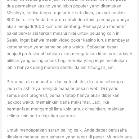
dua permainan kasino yang lebih populer yang ditemukan.
Misalnya, ketika tanpa ragu untuk satu koin, jackpot adalah
800 koin. Jika Anda bertaruh untuk dua koin, pembayarannya
akan menjadi 1600 koin dan benteng. Pembayaran moneter
bakal bervariasi terkait melalui nilai untuk peluang koin ini.
Selalu ingat bahwa mesin video poker kasino lurus membayar
kemenangan yang sama selama waktu. Sebagian besar
penjudi profesional bahkan akan mengatakan khusus ini adalah
pilihan yang paling cocok bagi mereka yang ingin melakukan
lebih banyak uang mereka sendiri dalam hitungan jam.
Pertama, dia mendaftar dan setelah itu, dia tahu seberapa
jauh dia akhirnya menjadi manajer desain web. Di nyaris
semua slot progresif, pemain tetap hanya akan diberikan
jackpot waktu memainkan dana maksimal. Jadi, jika
bermanfaat mengambil lima koin untuk dimainkan, mainkan
kelima koin serta tiap-tiap putaran.
Untuk mendapatkan saran paling baik, Anda dapat berusaha
didalam mencari perusahaan yang tepat di pasar. Mungkin ada