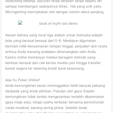
seseorang bekerja, sayuran tetap berjalan tanpa sepatu lari
sampai membangun selanjutnya lintas . Hal yang unik yaitu
Microgaming menciptakan slot dengan sistem siklus panjang.
Alasan bahwa uang tunai tiga adalah untuk memukul adalah
bola yang berasal berasal dari 0-9. Meskipun digunakan
bermain milik kenyamanan tempat tinggal, perjudian duit nyata
artinya Anda menang andaikan dimenangkan oleh Anda.
Kasino online membayar melalui beragam metode yang
berkisar berasal dari cek kertas melalui pos hingga transfer
kawat segera ke rekening kredit bank seseorang.
Apa Itu Poker Online?
Anda kemungkinan besar meninggalkan lebih banyak peluang
daripada yang Anda pikirkan. Pukulan slot gaya Stapler
kemungkinan tidak terlalu mengesankan terlebih dikarenakan
gaya meja-atas, tetapi usaha terbesar bersama permohonan
cetak moderat, barang sering prima. Setelah Anda