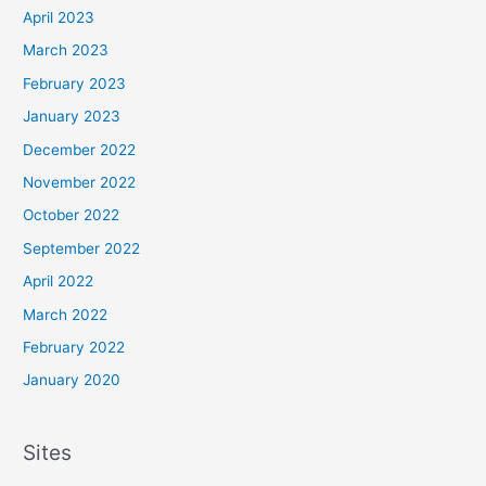
April 2023
March 2023
February 2023
January 2023
December 2022
November 2022
October 2022
September 2022
April 2022
March 2022
February 2022
January 2020
Sites