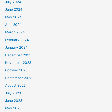
July 2024
June 2024
May 2024
April 2024
March 2024
February 2024
January 2024
December 2023
November 2023
October 2023
September 2023
August 2023
July 2023
June 2023
May 2023