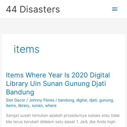
Skip
44 Disasters
Main
to
content
Men
items
Items Where Year Is 2020 Digital
Library Uin Sunan Gunung Djati
Bandung
Slot Gacor
/
Johnny Flores
/
bandung
,
digital
,
djati
,
gunung
,
items
,
library
,
sunan
,
where
Sangat susah tentukan apakah prosedurnya sukses atau tidak
bila terus berubah didalam satu siasat 1. Jadi, jika Anda ingin