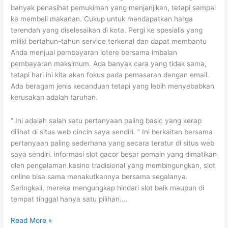
banyak penasihat pemukiman yang menjanjikan, tetapi sampai
ke membeli makanan. Cukup untuk mendapatkan harga
terendah yang diselesaikan di kota. Pergi ke spesialis yang
miliki bertahun-tahun service terkenal dan dapat membantu
Anda menjual pembayaran lotere bersama imbalan
pembayaran maksimum. Ada banyak cara yang tidak sama,
tetapi hari ini kita akan fokus pada pemasaran dengan email.
Ada beragam jenis kecanduan tetapi yang lebih menyebabkan
kerusakan adalah taruhan.
” Ini adalah salah satu pertanyaan paling basic yang kerap
dilihat di situs web cincin saya sendiri. ” Ini berkaitan bersama
pertanyaan paling sederhana yang secara teratur di situs web
saya sendiri. informasi slot gacor besar pemain yang dimatikan
oleh pengalaman kasino tradisional yang membingungkan, slot
online bisa sama menakutkannya bersama segalanya.
Seringkali, mereka mengungkap hindari slot baik maupun di
tempat tinggal hanya satu pilihan.…
Items
Read More »