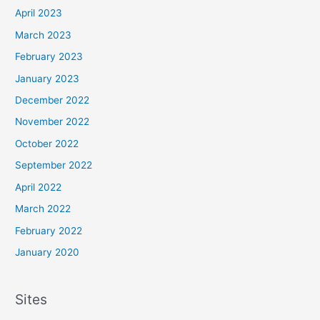
April 2023
March 2023
February 2023
January 2023
December 2022
November 2022
October 2022
September 2022
April 2022
March 2022
February 2022
January 2020
Sites