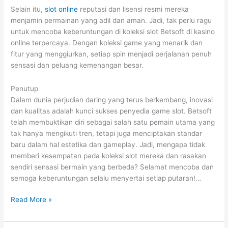
Selain itu,
slot online
reputasi dan lisensi resmi mereka
menjamin permainan yang adil dan aman. Jadi, tak perlu ragu
untuk mencoba keberuntungan di koleksi slot Betsoft di kasino
online terpercaya. Dengan koleksi game yang menarik dan
fitur yang menggiurkan, setiap spin menjadi perjalanan penuh
sensasi dan peluang kemenangan besar.
Penutup
Dalam dunia perjudian daring yang terus berkembang, inovasi
dan kualitas adalah kunci sukses penyedia game slot. Betsoft
telah membuktikan diri sebagai salah satu pemain utama yang
tak hanya mengikuti tren, tetapi juga menciptakan standar
baru dalam hal estetika dan gameplay. Jadi, mengapa tidak
memberi kesempatan pada koleksi slot mereka dan rasakan
sendiri sensasi bermain yang berbeda? Selamat mencoba dan
semoga keberuntungan selalu menyertai setiap putaran!…
Review
Read More »
Provider
Slot