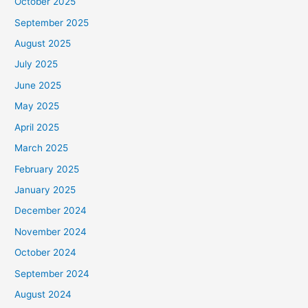
October 2025
September 2025
August 2025
July 2025
June 2025
May 2025
April 2025
March 2025
February 2025
January 2025
December 2024
November 2024
October 2024
September 2024
August 2024