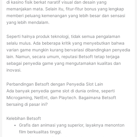
di kasino fisik berkat naratif visual dan desain yang
memanjakan mata. Selain itu, fitur-fitur bonus yang lengkap
memberi peluang kemenangan yang lebih besar dan sensasi
yang lebih mendalam.
Seperti halnya produk teknologi, tidak semua pengalaman
selalu mulus. Ada beberapa kritik yang menyebutkan bahwa
varian game mungkin kurang bervariasi dibandingkan penyedia
lain. Namun, secara umum, reputasi Betsoft tetap terjaga
sebagai penyedia game yang mengutamakan kualitas dan
inovasi.
Perbandingan Betsoft dengan Penyedia Slot Lain
Ada banyak penyedia game slot di dunia online, seperti
Microgaming, NetEnt, dan Playtech. Bagaimana Betsoft
bersaing di pasar ini?
Kelebihan Betsoft
Grafis dan animasi yang superior, layaknya menonton
film berkualitas tinggi.